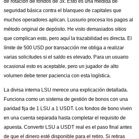
de rotación de fondos de 3x. Esto es una medida de
seguridad básica contra el blanqueo de capitales que
muchos operadores aplican. Lussurio procesa los pagos al
método original de depósito. He visto demasiados sitios
que complican esto, pero aquí la trazabilidad es directa. El
límite de 500 USD por transacción me obliga a realizar
varias solicitudes si el saldo es elevado. Para un usuario
ocasional esto es aceptable, pero un jugador de alto
volumen debe tener paciencia con esta logística.
La divisa interna LSU merece una explicación detallada.
Funciona como un sistema de gestión de bonos con una
paridad fija de 1 LSU a 1 USDT. Los fondos de bono viven
en una cuenta separada hasta completar el requisito de
apuesta. Convertir LSU a USDT real es el paso final antes
de que el dinero esté disponible para el retiro. Si retiras