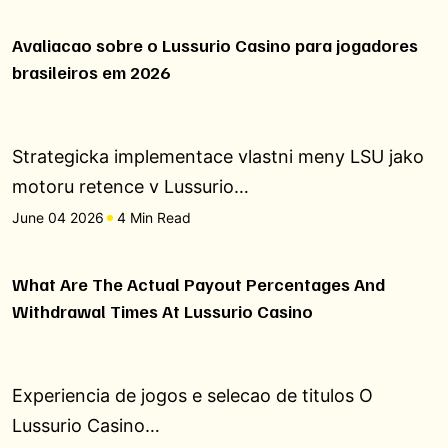
Avaliacao sobre o Lussurio Casino para jogadores
brasileiros em 2026
Strategicka implementace vlastni meny LSU jako
motoru retence v Lussurio…
June 04 2026
4 Min Read
What Are The Actual Payout Percentages And
Withdrawal Times At Lussurio Casino
Experiencia de jogos e selecao de titulos O
Lussurio Casino…