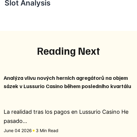
Slot Analysis
Reading Next
Analýza vlivu nových herních agregátorů na objem
sázek v Lussurio Casino během posledního kvartálu
La realidad tras los pagos en Lussurio Casino He
pasado…
June 04 2026
3 Min Read