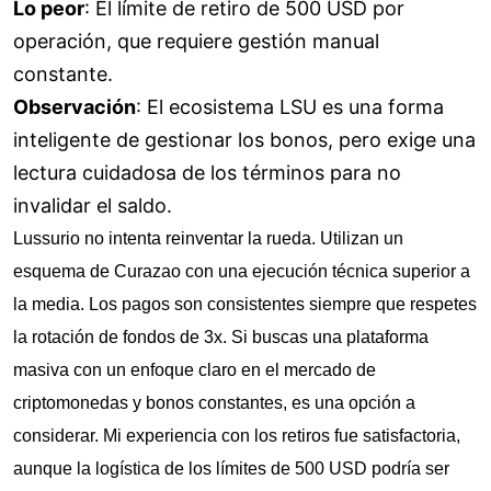
Lo peor
: El límite de retiro de 500 USD por
operación, que requiere gestión manual
constante.
Observación
: El ecosistema LSU es una forma
inteligente de gestionar los bonos, pero exige una
lectura cuidadosa de los términos para no
invalidar el saldo.
Lussurio no intenta reinventar la rueda. Utilizan un
esquema de Curazao con una ejecución técnica superior a
la media. Los pagos son consistentes siempre que respetes
la rotación de fondos de 3x. Si buscas una plataforma
masiva con un enfoque claro en el mercado de
criptomonedas y bonos constantes, es una opción a
considerar. Mi experiencia con los retiros fue satisfactoria,
aunque la logística de los límites de 500 USD podría ser