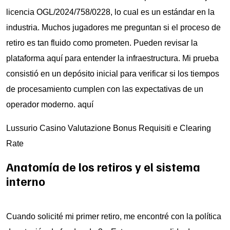
licencia OGL/2024/758/0228, lo cual es un estándar en la
industria. Muchos jugadores me preguntan si el proceso de
retiro es tan fluido como prometen. Pueden revisar la
plataforma aquí para entender la infraestructura. Mi prueba
consistió en un depósito inicial para verificar si los tiempos
de procesamiento cumplen con las expectativas de un
operador moderno.
aquí
Lussurio Casino Valutazione Bonus Requisiti e Clearing
Rate
Anatomía de los retiros y el sistema
interno
Cuando solicité mi primer retiro, me encontré con la política