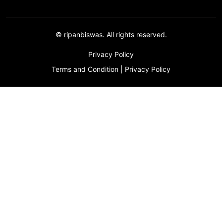
©
ripanbiswas.
All rights reserved.
Privacy Policy
Terms and Condition
|
Privacy Policy