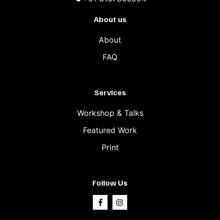
About us
About
FAQ
Services
Workshop & Talks
Featured Work
Print
Follow Us