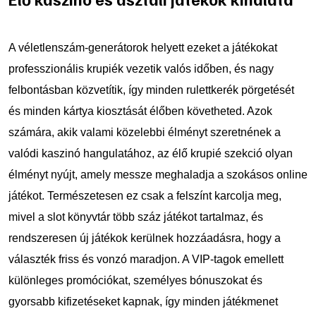
A véletlenszám-generátorok helyett ezeket a játékokat
professzionális krupiék vezetik valós időben, és nagy
felbontásban közvetítik, így minden rulettkerék pörgetését
és minden kártya kiosztását élőben követheted. Azok
számára, akik valami közelebbi élményt szeretnének a
valódi kaszinó hangulatához, az élő krupié szekció olyan
élményt nyújt, amely messze meghaladja a szokásos online
játékot. Természetesen ez csak a felszínt karcolja meg,
mivel a slot könyvtár több száz játékot tartalmaz, és
rendszeresen új játékok kerülnek hozzáadásra, hogy a
választék friss és vonzó maradjon. A VIP-tagok emellett
különleges promóciókat, személyes bónuszokat és
gyorsabb kifizetéseket kapnak, így minden játékmenet