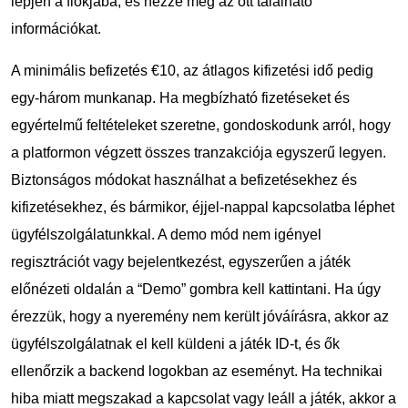
lépjen a fiókjába, és nézze meg az ott található
információkat.
A minimális befizetés €10, az átlagos kifizetési idő pedig
egy-három munkanap. Ha megbízható fizetéseket és
egyértelmű feltételeket szeretne, gondoskodunk arról, hogy
a platformon végzett összes tranzakciója egyszerű legyen.
Biztonságos módokat használhat a befizetésekhez és
kifizetésekhez, és bármikor, éjjel-nappal kapcsolatba léphet
ügyfélszolgálatunkkal. A demo mód nem igényel
regisztrációt vagy bejelentkezést, egyszerűen a játék
előnézeti oldalán a “Demo” gombra kell kattintani. Ha úgy
érezzük, hogy a nyeremény nem került jóváírásra, akkor az
ügyfélszolgálatnak el kell küldeni a játék ID-t, és ők
ellenőrzik a backend logokban az eseményt. Ha technikai
hiba miatt megszakad a kapcsolat vagy leáll a játék, akkor a