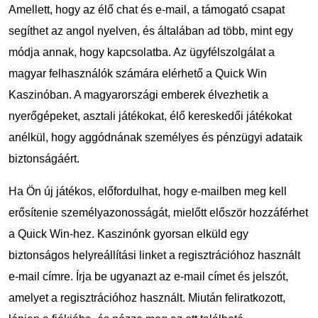
Amellett, hogy az élő chat és e-mail, a támogató csapat
segíthet az angol nyelven, és általában ad több, mint egy
módja annak, hogy kapcsolatba. Az ügyfélszolgálat a
magyar felhasználók számára elérhető a Quick Win
Kaszinóban. A magyarországi emberek élvezhetik a
nyerőgépeket, asztali játékokat, élő kereskedői játékokat
anélkül, hogy aggódnának személyes és pénzügyi adataik
biztonságáért.
Ha Ön új játékos, előfordulhat, hogy e-mailben meg kell
erősítenie személyazonosságát, mielőtt először hozzáférhet
a Quick Win-hez. Kaszinónk gyorsan elküld egy
biztonságos helyreállítási linket a regisztrációhoz használt
e-mail címre. Írja be ugyanazt az e-mail címet és jelszót,
amelyet a regisztrációhoz használt. Miután feliratkozott,