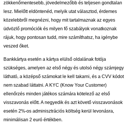
zökkenőmentesebb, jövedelmezőbb és teljesen gondtalan
lesz. Mielőtt eldöntenéd, melyik utat választod, érdemes
közelebbről megnézni, hogy mit tartalmaznak az egyes
üdvözlő promóciók és milyen fő szabályok vonatkoznak
rájuk, hogy pontosan tudd, mire számíthatsz, ha igénybe
veszed őket.
Bankkártya esetén a kártya elülső oldalának fotója
szükséges, amelyen az első négy és utolsó négy számjegy
látható, a középső számokat le kell takarni, és a CVV kódot
nem szabad láttatni. A KYC (Know Your Customer)
ellenőrzés minden játékos számára kötelező az első
visszavonás előtt. A negyedik és azt követő visszavonások
esetén 2%-os adminisztrációs költség kerül levonásra,
minimálisan 2 euró értékben.