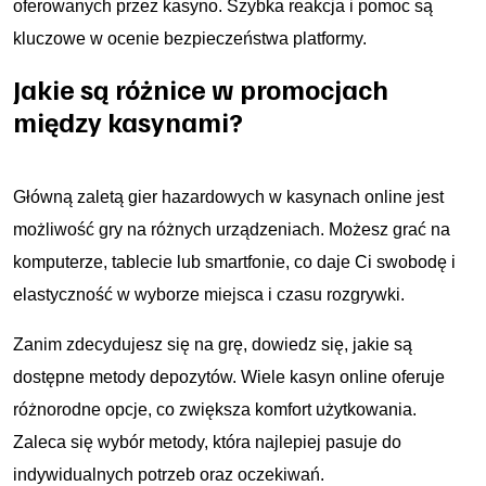
oferowanych przez kasyno. Szybka reakcja i pomoc są
kluczowe w ocenie bezpieczeństwa platformy.
Jakie są różnice w promocjach
między kasynami?
Główną zaletą gier hazardowych w kasynach online jest
możliwość gry na różnych urządzeniach. Możesz grać na
komputerze, tablecie lub smartfonie, co daje Ci swobodę i
elastyczność w wyborze miejsca i czasu rozgrywki.
Zanim zdecydujesz się na grę, dowiedz się, jakie są
dostępne metody depozytów. Wiele kasyn online oferuje
różnorodne opcje, co zwiększa komfort użytkowania.
Zaleca się wybór metody, która najlepiej pasuje do
indywidualnych potrzeb oraz oczekiwań.