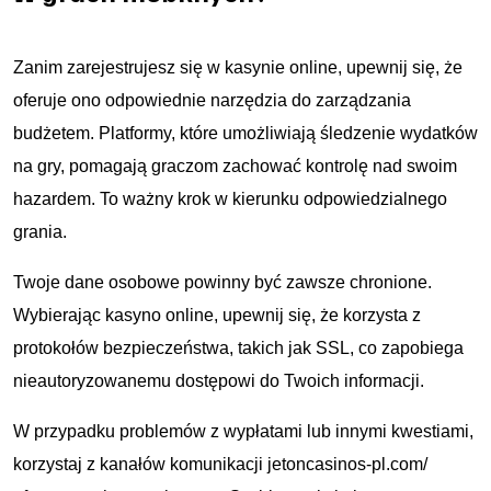
Zanim zarejestrujesz się w kasynie online, upewnij się, że
oferuje ono odpowiednie narzędzia do zarządzania
budżetem. Platformy, które umożliwiają śledzenie wydatków
na gry, pomagają graczom zachować kontrolę nad swoim
hazardem. To ważny krok w kierunku odpowiedzialnego
grania.
Twoje dane osobowe powinny być zawsze chronione.
Wybierając kasyno online, upewnij się, że korzysta z
protokołów bezpieczeństwa, takich jak SSL, co zapobiega
nieautoryzowanemu dostępowi do Twoich informacji.
W przypadku problemów z wypłatami lub innymi kwestiami,
korzystaj z kanałów komunikacji
jetoncasinos-pl.com/