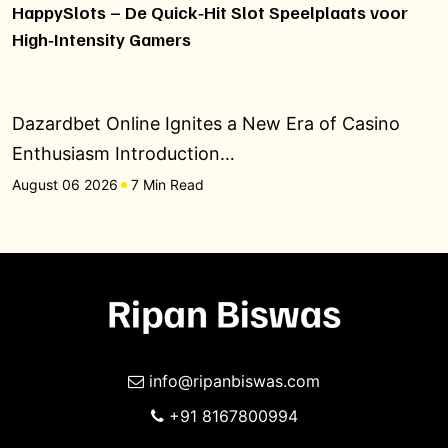
HappySlots – De Quick‑Hit Slot Speelplaats voor
High‑Intensity Gamers
Dazardbet Online Ignites a New Era of Casino
Enthusiasm Introduction…
August 06 2026
7 Min Read
info@ripanbiswas.com
+91 8167800994