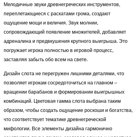
Мелодичные звуки древнегреческих инструментов,
переплетающиеся с раскатами грома, создают
ощущение мощи и величия. Звук молнии,
сопровождающий появление множителей, добавляет
адреналина и предвкушения крупного выигрыша. Это
погружает игрока полностью в игровой процесс,
заставляя забыть обо всем на свете.
Дизайн слота не перегружен лишними деталями, что
позволяет игрокам сосредоточиться на главном –
вращении барабанов и формировании выигрышных
комбинаций. Цветовая гамма слота выбрана таким
образом, чтобы создать ощущение роскоши и богатства,
что соответствует тематике древнегреческой
мифологии. Все элементы дизайна гармонично