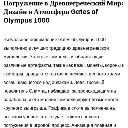
Погружение в Древнегреческий Мир:
Дизайн и Атмосфера Gates of
Olympus 1000
Визуальное оформление Gates of Olympus 1000
выполнено в лучших традициях древнегреческой
мифологии. Золотые символы, изображающие
различные артефакты, такие как вазы, монеты, короны и
скипетры, вращаются на фоне величественного храма,
возвышающегося над облаками. Зевс, грозный
повелитель Олимпа, наблюдает за происходящим на
барабанах, и его молнии символизируют возможность
крупного выигрыша. Графика в слоте выполнена на
высоком уровне, что создает эффект полного
погружения в игровой процесс. Анимация плавная и