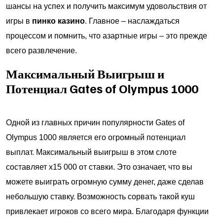
шансы на успех и получить максимум удовольствия от
игры в
пинко казино
. Главное – наслаждаться
процессом и помнить, что азартные игры – это прежде
всего развлечение.
Максимальный Выигрыш и
Потенциал Gates of Olympus 1000
Одной из главных причин популярности Gates of
Olympus 1000 является его огромный потенциал
выплат. Максимальный выигрыш в этом слоте
составляет x15 000 от ставки. Это означает, что вы
можете выиграть огромную сумму денег, даже сделав
небольшую ставку. Возможность сорвать такой куш
привлекает игроков со всего мира. Благодаря функции