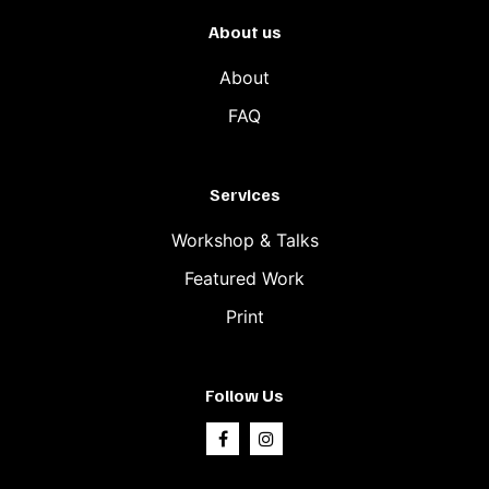
About us
About
FAQ
Services
Workshop & Talks
Featured Work
Print
Follow Us