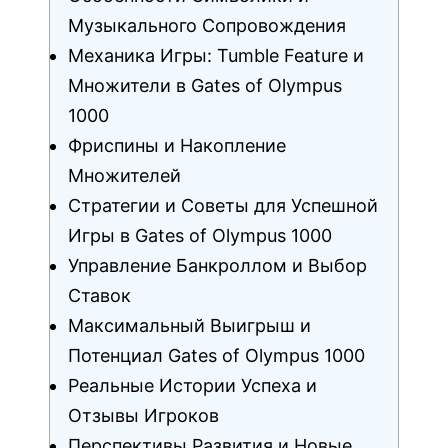
Музыкального Сопровождения
Механика Игры: Tumble Feature и
Множители в Gates of Olympus
1000
Фриспины и Накопление
Множителей
Стратегии и Советы для Успешной
Игры в Gates of Olympus 1000
Управление Банкроллом и Выбор
Ставок
Максимальный Выигрыш и
Потенциал Gates of Olympus 1000
Реальные Истории Успеха и
Отзывы Игроков
Перспективы Развития и Новые