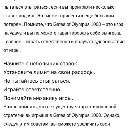
пытаться отыграться, если вы проиграли несколько
ставок подряд. Это может привести к еще большим
потерям. Помните, что Gates of Olympus 1000 – это игра
на удачу, и вы не можете гарантировать себе выигрыш.
Главное – играть ответственно и получать удовольствие
от игры.
Начните с небольших ставок.
Установите лимит на свои расходы.
Не пытайтесь отыграться.
Играйте ответственно.
Понимайте механику игры.
Важно помнить, что не существует гарантированной
стратегии выигрыша в Gates of Olympus 1000. Однако,
следуя этим советам, вы сможете увеличить свои