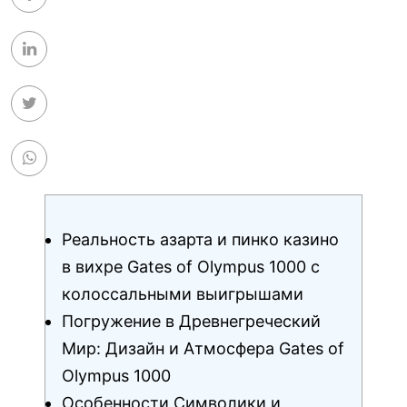
Реальность азарта и пинко казино
в вихре Gates of Olympus 1000 с
колоссальными выигрышами
Погружение в Древнегреческий
Мир: Дизайн и Атмосфера Gates of
Olympus 1000
Особенности Символики и