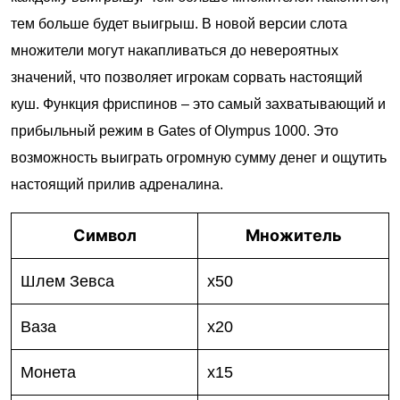
тем больше будет выигрыш. В новой версии слота
множители могут накапливаться до невероятных
значений, что позволяет игрокам сорвать настоящий
куш. Функция фриспинов – это самый захватывающий и
прибыльный режим в Gates of Olympus 1000. Это
возможность выиграть огромную сумму денег и ощутить
настоящий прилив адреналина.
Символ
Множитель
Шлем Зевса
x50
Ваза
x20
Монета
x15