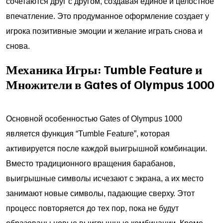
сочетаются друг с другом, создавая единое и целостное
впечатление. Это продуманное оформление создает у
игрока позитивные эмоции и желание играть снова и
снова.
Механика Игры: Tumble Feature и
Множители в Gates of Olympus 1000
Основной особенностью Gates of Olympus 1000
является функция “Tumble Feature”, которая
активируется после каждой выигрышной комбинации.
Вместо традиционного вращения барабанов,
выигрышные символы исчезают с экрана, а их место
занимают новые символы, падающие сверху. Этот
процесс повторяется до тех пор, пока не будут