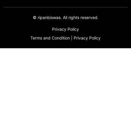
©
ripanbiswas.
All rights reserved.
Privacy Policy
Terms and Condition
|
Privacy Policy