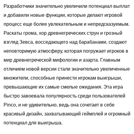
Разработчики значительно увеличили потенциал выплат
и добавили новые функции, которые делают игровой
процесс еще более увлекательным и непредсказуемым.
Раскаты грома, хор древнегреческих струн и грозный
взгляд Зевса, восседающего над барабанами, создают
неповторимую атмосферу, которая погружает игроков в
мир древнегреческой мифологии и азарта. Главным
отличием новой версии стали значительно увеличенные
множители, способные принести игрокам выигрыши,
превышающие их самые смелые ожидания. Эта игра
быстро завоевала популярность среди пользователей
Pinco, и не удивительно, ведь она сочетает в себе
красивый дизайн, захватывающий геймплей и огромный
потенциал для выигрыша.