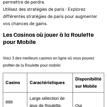
permettre de perdre.
Utilisez des stratégies de paris : Explorez
différentes stratégies de paris pour augmenter
vos chances de gains.
Les Casinos où jouer à la Roulette
pour Mobile
Voici 3 des meilleurs casinos en ligne où vous pouvez
profiter de la Roulette pour mobile:
Disponibilité
Casino
Caractéristiques
sur Mobile
Large sélection de
888
jeux de Roulette,
Oui