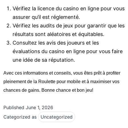
Vérifiez la licence du casino en ligne pour vous
assurer qu’il est réglementé.
Vérifiez les audits de jeux pour garantir que les
résultats sont aléatoires et équitables.
Consultez les avis des joueurs et les
évaluations du casino en ligne pour vous faire
une idée de sa réputation.
Avec ces informations et conseils, vous êtes prêt à profiter
pleinement de la Roulette pour mobile et à maximiser vos
chances de gains. Bonne chance et bon jeu!
Published
June 1, 2026
Categorized as
Uncategorized