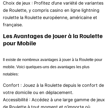
Choix de jeux : Profitez d’une variété de variantes
de Roulette, y compris
casino en ligne lightning
roulette
la Roulette européenne, américaine et
française.
Les Avantages de Jouer à la Roulette
pour Mobile
Il existe de nombreux avantages à jouer à la Roulette pour
mobile. Voici quelques-uns des avantages les plus
notables:
Confort : Jouez à la Roulette depuis le confort de
votre domicile ou en déplacement.
Accessibilité : Accédez à une large gamme de jeux
de Roulette à tout moment et n’importe où.