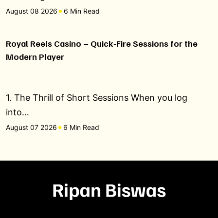
August 08 2026
6 Min Read
Royal Reels Casino – Quick‑Fire Sessions for the
Modern Player
1. The Thrill of Short Sessions When you log
into…
August 07 2026
6 Min Read