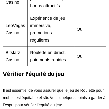
Casino
bonus attractifs
Expérience de jeu
LeoVegas
immersive,
Oui
Casino
promotions
régulières
Bitstarz
Roulette en direct,
Oui
Casino
paiements rapides
Vérifier l’équité du jeu
Il est essentiel de vous assurer que le jeu de Roulette pour
mobile est équitable et sûr. Voici quelques points à garder à
l’esprit pour vérifier l’équité du jeu: