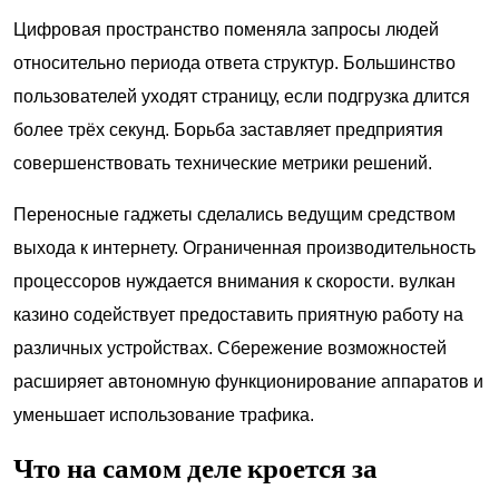
Цифровая пространство поменяла запросы людей
относительно периода ответа структур. Большинство
пользователей уходят страницу, если подгрузка длится
более трёх секунд. Борьба заставляет предприятия
совершенствовать технические метрики решений.
Переносные гаджеты сделались ведущим средством
выхода к интернету. Ограниченная производительность
процессоров нуждается внимания к скорости. вулкан
казино содействует предоставить приятную работу на
различных устройствах. Сбережение возможностей
расширяет автономную функционирование аппаратов и
уменьшает использование трафика.
Что на самом деле кроется за