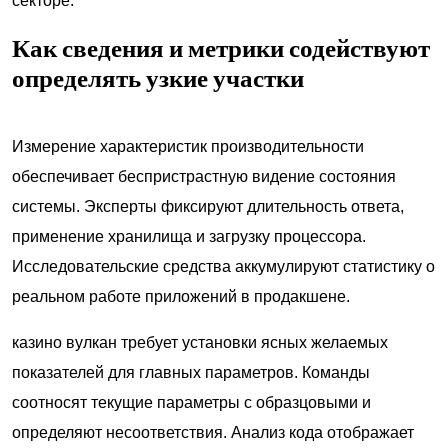
секторе.
Как сведения и метрики содействуют
определять узкие участки
Измерение характеристик производительности
обеспечивает беспристрастную видение состояния
системы. Эксперты фиксируют длительность ответа,
применение хранилища и загрузку процессора.
Исследовательские средства аккумулируют статистику о
реальном работе приложений в продакшене.
казино вулкан требует установки ясных желаемых
показателей для главных параметров. Команды
соотносят текущие параметры с образцовыми и
определяют несоответствия. Анализ кода отображает