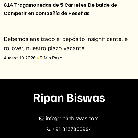
814 Tragamonedas de 5 Carretes De balde de
Competir en compañía de Reseñas
Debemos analizado el depósito insignificante, el
rollover, nuestro plazo vacante…
August 10 2026
9 Min Read
info@ripanbiswas.com
+91 8167800994