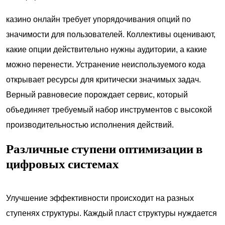
казино онлайн требует упорядочивания опций по
значимости для пользователей. Коллективы оценивают,
какие опции действительно нужны аудитории, а какие
можно перенести. Устранение неиспользуемого кода
открывает ресурсы для критически значимых задач.
Верный равновесие порождает сервис, который
объединяет требуемый набор инструментов с высокой
производительностью исполнения действий.
Различные ступени оптимизации в
цифровых системах
Улучшение эффективности происходит на разных
ступенях структуры. Каждый пласт структуры нуждается