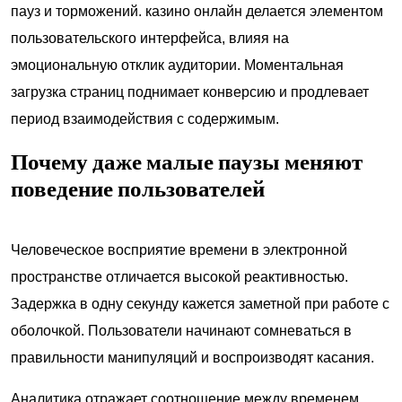
пауз и торможений. казино онлайн делается элементом
пользовательского интерфейса, влияя на
эмоциональную отклик аудитории. Моментальная
загрузка страниц поднимает конверсию и продлевает
период взаимодействия с содержимым.
Почему даже малые паузы меняют
поведение пользователей
Человеческое восприятие времени в электронной
пространстве отличается высокой реактивностью.
Задержка в одну секунду кажется заметной при работе с
оболочкой. Пользователи начинают сомневаться в
правильности манипуляций и воспроизводят касания.
Аналитика отражает соотношение между временем