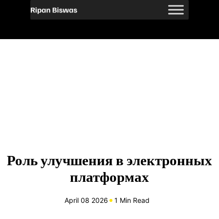
Роль улучшения в электронных
платформах
April 08 2026
1 Min Read