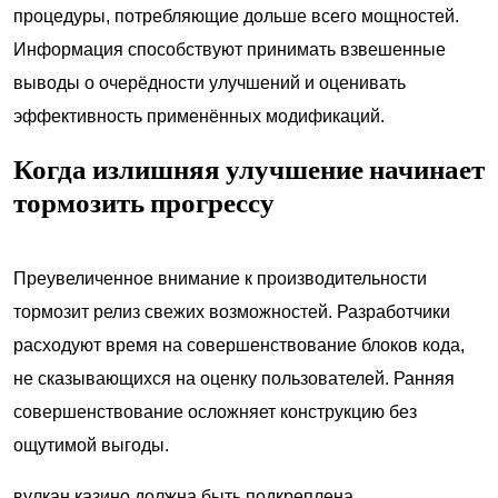
процедуры, потребляющие дольше всего мощностей.
Информация способствуют принимать взвешенные
выводы о очерёдности улучшений и оценивать
эффективность применённых модификаций.
Когда излишняя улучшение начинает
тормозить прогрессу
Преувеличенное внимание к производительности
тормозит релиз свежих возможностей. Разработчики
расходуют время на совершенствование блоков кода,
не сказывающихся на оценку пользователей. Ранняя
совершенствование осложняет конструкцию без
ощутимой выгоды.
вулкан казино должна быть подкреплена