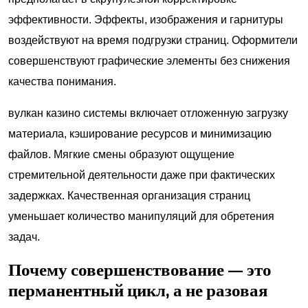
эффективности. Эффекты, изображения и гарнитуры
воздействуют на время подгрузки страниц. Оформители
совершенствуют графические элементы без снижения
качества понимания.
вулкан казино системы включает отложенную загрузку
материала, кэширование ресурсов и минимизацию
файлов. Мягкие смены образуют ощущение
стремительной деятельности даже при фактических
задержках. Качественная организация страниц
уменьшает количество манипуляций для обретения
задач.
Почему совершенствование — это
перманентный цикл, а не разовая