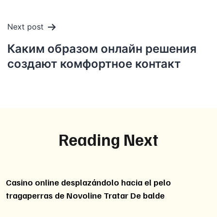
Next post
Каким образом онлайн решения
создают комфортное контакт
Reading Next
Casino online desplazándolo hacia el pelo
tragaperras de Novoline Tratar De balde