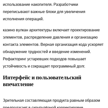
использование накопителя. Разработчики
переписывают важные блоки для увеличения
исполнения операций.
казино вулкан архитектуры включает проектирование
элементов, распределение давления и организацию
контакта элементов. Верная организация кода ускоряет
обнаружение трудностей и введение изменений.
Рефакторинг устаревших подходов повышает
устойчивость и сокращает программный долг.
Интерфейс и пользовательский
впечатление
Зрительная составляющая продукта равным образом
предполагает в скрупулёзной корректировке