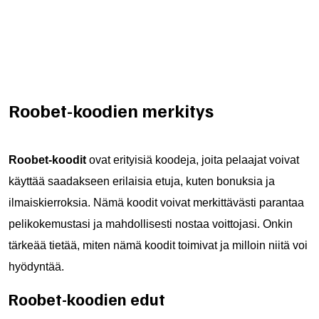
Roobet-koodien merkitys
Roobet-koodit
ovat erityisiä koodeja, joita pelaajat voivat
käyttää saadakseen erilaisia etuja, kuten bonuksia ja
ilmaiskierroksia. Nämä koodit voivat merkittävästi parantaa
pelikokemustasi ja mahdollisesti nostaa voittojasi. Onkin
tärkeää tietää, miten nämä koodit toimivat ja milloin niitä voi
hyödyntää.
Roobet-koodien edut