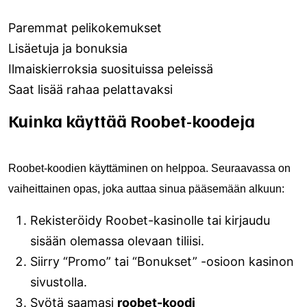
Paremmat pelikokemukset
Lisäetuja ja bonuksia
Ilmaiskierroksia suosituissa peleissä
Saat lisää rahaa pelattavaksi
Kuinka käyttää Roobet-koodeja
Roobet-koodien käyttäminen on helppoa. Seuraavassa on
vaiheittainen opas, joka auttaa sinua pääsemään alkuun:
Rekisteröidy Roobet-kasinolle tai kirjaudu
sisään olemassa olevaan tiliisi.
Siirry “Promo” tai “Bonukset” -osioon kasinon
sivustolla.
Syötä saamasi
roobet-koodi