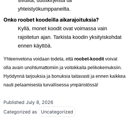
sivuilta, uutiskirjeistä tai
yhteistyökumppaneilta.
Onko roobet koodeilla aikarajoituksia?
Kyllä, monet koodit ovat voimassa vain
rajoitetun ajan. Tarkista koodin yksityiskohdat
ennen käyttöä.
Yhteenvetona voidaan todeta, että
roobet-koodit
voivat
olla avain unohtumattomiin ja voitokkaita pelikokemuksiin.
Hyödynnä tarjouksia ja bonuksia taitavasti ja ennen kaikkea
nauti pelaamisesta turvallisessa ympäristössä!
Published
July 8, 2026
Categorized as
Uncategorized