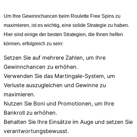
Um Ihre Gewinnchancen beim Roulette Free Spins zu
maximieren, ist es wichtig, eine solide Strategie zu haben.
Hier sind einige der besten Strategien, die Ihnen helfen
können, erfolgreich zu sein:
Setzen Sie auf mehrere Zahlen, um Ihre
Gewinnchancen zu erhöhen.
Verwenden Sie das Martingale-System, um
Verluste auszugleichen und Gewinne zu
maximieren.
Nutzen Sie Boni und Promotionen, um Ihre
Bankroll zu erhöhen.
Behalten Sie Ihre Einsätze im Auge und setzen Sie
verantwortungsbewusst.