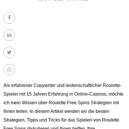
Als erfahrener Copywriter und leidenschaftlicher Roulette-
Spieler mit 15 Jahren Erfahrung in Online-Casinos, möchte
ich mein Wissen über Roulette Free Spins Strategien mit
Ihnen teilen. In diesem Artikel werden wir die besten
Strategien, Tipps und Tricks für das Spielen von Roulette
Free Spins diskutieren und Ihnen helfen, Ihre