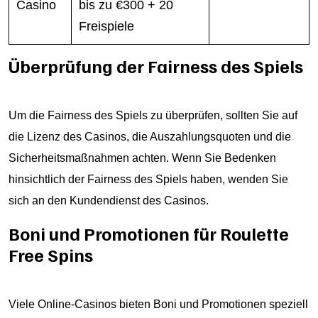
Casino
bis zu €300 + 20
Freispiele
Überprüfung der Fairness des Spiels
Um die Fairness des Spiels zu überprüfen, sollten Sie auf
die Lizenz des Casinos, die Auszahlungsquoten und die
Sicherheitsmaßnahmen achten. Wenn Sie Bedenken
hinsichtlich der Fairness des Spiels haben, wenden Sie
sich an den Kundendienst des Casinos.
Boni und Promotionen für Roulette
Free Spins
Viele Online-Casinos bieten Boni und Promotionen speziell