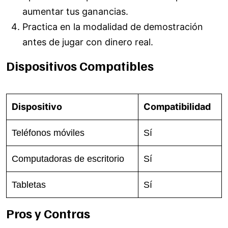
aumentar tus ganancias.
Practica en la modalidad de demostración
antes de jugar con dinero real.
Dispositivos Compatibles
Dispositivo
Compatibilidad
Teléfonos móviles
Sí
Computadoras de escritorio
Sí
Tabletas
Sí
Pros y Contras