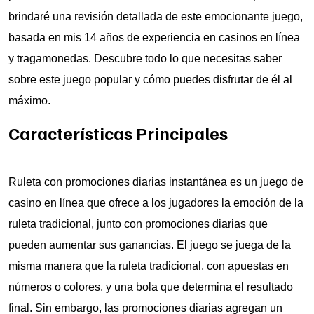
brindaré una revisión detallada de este emocionante juego,
basada en mis 14 años de experiencia en casinos en línea
y tragamonedas. Descubre todo lo que necesitas saber
sobre este juego popular y cómo puedes disfrutar de él al
máximo.
Características Principales
Ruleta con promociones diarias instantánea es un juego de
casino en línea que ofrece a los jugadores la emoción de la
ruleta tradicional, junto con promociones diarias que
pueden aumentar sus ganancias. El juego se juega de la
misma manera que la ruleta tradicional, con apuestas en
números o colores, y una bola que determina el resultado
final. Sin embargo, las promociones diarias agregan un