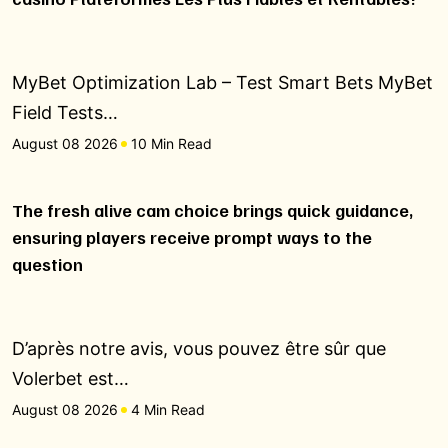
MyBet Optimization Lab – Test Smart Bets MyBet
Field Tests…
August 08 2026
10 Min Read
The fresh alive cam choice brings quick guidance,
ensuring players receive prompt ways to the
question
D’après notre avis, vous pouvez être sûr que
Volerbet est…
August 08 2026
4 Min Read