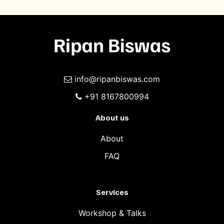
info@ripanbiswas.com
+91 8167800994
About us
About
FAQ
Services
Workshop & Talks