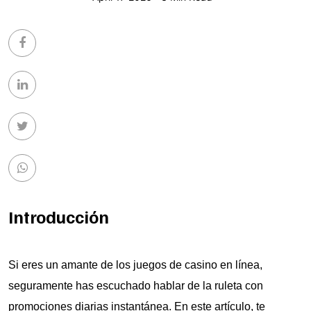
Introducción
Si eres un amante de los juegos de casino en línea,
seguramente has escuchado hablar de la ruleta con
promociones diarias instantánea. En este artículo, te