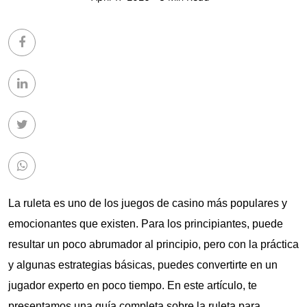
La ruleta es uno de los juegos de casino más populares y
emocionantes que existen. Para los principiantes, puede
resultar un poco abrumador al principio, pero con la práctica
y algunas estrategias básicas, puedes convertirte en un
jugador experto en poco tiempo. En este artículo, te
presentamos una guía completa sobre la ruleta para