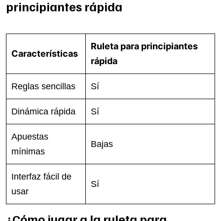
principiantes rápida
Ruleta para principiantes
Características
rápida
Reglas sencillas
Sí
Dinámica rápida
Sí
Apuestas
Bajas
mínimas
Interfaz fácil de
Sí
usar
¿Cómo jugar a la ruleta para