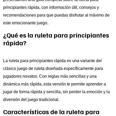
principiantes
rápida, con información útil, consejos y
recomendaciones para que puedas disfrutar al máximo de
este emocionante juego.
¿Qué es la ruleta para principiantes
rápida?
La ruleta para principiantes rápida es una variante del
clásico juego de ruleta diseñada específicamente para
jugadores novatos. Con reglas más sencillas y una
dinámica más rápida, esta versión te permite aprender a
jugar de forma rápida y sencilla, sin perder la emoción y la
diversión del juego tradicional.
Características de la ruleta para