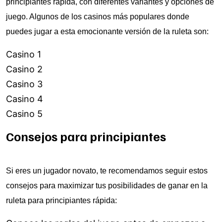
principiantes rápida, con diferentes variantes y opciones de
juego. Algunos de los casinos más populares donde
puedes jugar a esta emocionante versión de la ruleta son:
Casino 1
Casino 2
Casino 3
Casino 4
Casino 5
Consejos para principiantes
Si eres un jugador novato, te recomendamos seguir estos
consejos para maximizar tus posibilidades de ganar en la
ruleta para principiantes rápida: