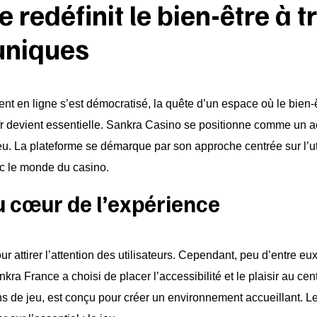
 redéfinit le bien-être à 
uniques
 en ligne s’est démocratisé, la quête d’un espace où le bien-êt
r
devient essentielle. Sankra Casino se positionne comme un a
jeu. La plateforme se démarque par son approche centrée sur l’ut
ec le monde du casino.
au cœur de l’expérience
ur attirer l’attention des utilisateurs. Cependant, peu d’entre 
nkra France a choisi de placer l’accessibilité et le plaisir au c
ions de jeu, est conçu pour créer un environnement accueillant. L