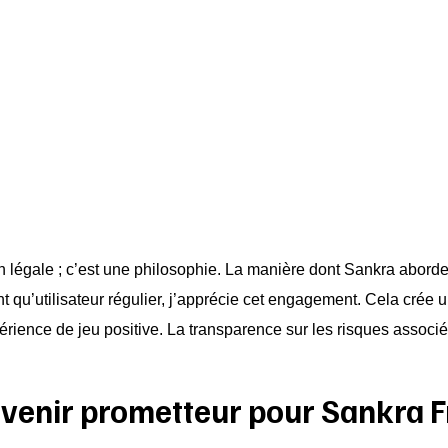
n légale ; c’est une philosophie. La manière dont Sankra abord
 qu’utilisateur régulier, j’apprécie cet engagement. Cela crée u
rience de jeu positive. La transparence sur les risques associés
avenir prometteur pour Sankra 