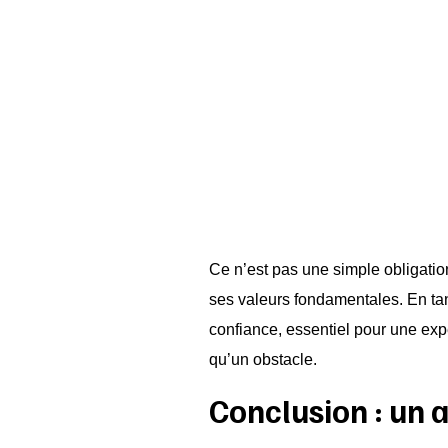
Ce n’est pas une simple obligatio
ses valeurs fondamentales. En tant
confiance, essentiel pour une expé
qu’un obstacle.
Conclusion : un 