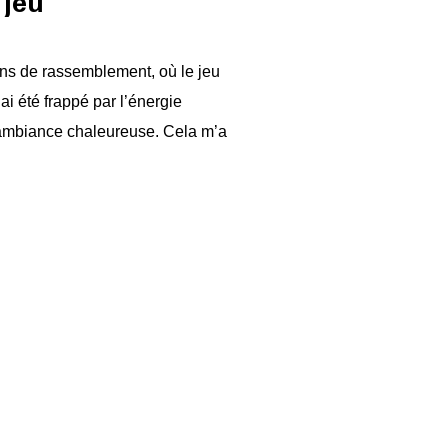
 jeu
ns de rassemblement, où le jeu
i été frappé par l’énergie
e ambiance chaleureuse. Cela m’a