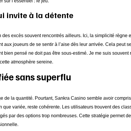
 sur l’essentiel : le jeu.
 invite à la détente
n des excès souvent rencontrés ailleurs. Ici, la simplicité règne
ent aux joueurs de se sentir à l’aise dès leur arrivée. Cela peut 
 bien pensé ne doit pas être sous-estimé. Je me suis souvent r
cette atmosphère sereine.
fiée sans superflu
ège de la quantité. Pourtant, Sankra Casino semble avoir compris 
en que variée, reste cohérente. Les utilisateurs trouvent des cla
s par des options trop nombreuses. Cette stratégie permet de 
sionnelle.