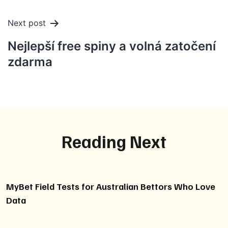
Next post
Nejlepší free spiny a volná zatočení
zdarma
Reading Next
MyBet Field Tests for Australian Bettors Who Love
Data