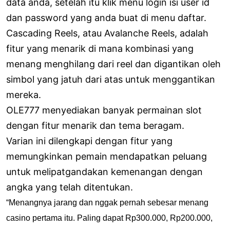
data anda, setelah itu klik menu login isi user id
dan password yang anda buat di menu daftar.
Cascading Reels, atau Avalanche Reels, adalah
fitur yang menarik di mana kombinasi yang
menang menghilang dari reel dan digantikan oleh
simbol yang jatuh dari atas untuk menggantikan
mereka.
OLE777 menyediakan banyak permainan slot
dengan fitur menarik dan tema beragam.
Varian ini dilengkapi dengan fitur yang
memungkinkan pemain mendapatkan peluang
untuk melipatgandakan kemenangan dengan
angka yang telah ditentukan.
“Menangnya jarang dan nggak pernah sebesar menang
casino
pertama itu. Paling dapat Rp300.000, Rp200.000,