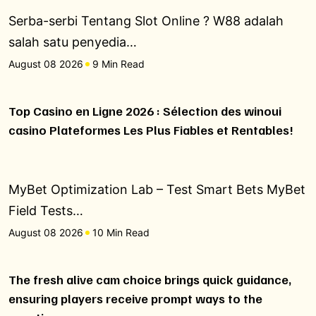
Serba-serbi Tentang Slot Online ? W88 adalah
salah satu penyedia…
August 08 2026
9 Min Read
Top Casino en Ligne 2026 : Sélection des winoui
casino Plateformes Les Plus Fiables et Rentables!
MyBet Optimization Lab – Test Smart Bets MyBet
Field Tests…
August 08 2026
10 Min Read
The fresh alive cam choice brings quick guidance,
ensuring players receive prompt ways to the