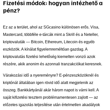
Fizetési módok: hogyan intézhető a
pénz?
Ez az a terület, ahol az SGcasino különösen erős. Visa,
Mastercard, többféle e-tárcák mint a Skrill és a Neteller,
kriptovaluták — Bitcoin, Ethereum, Litecoin és egyéb
eszközök. A kínálat figyelemreméltóan gazdag. A
kriptovalutás fizetési lehetőség kiemelten vonzó azok
részére, akik anonim és azonnali tranzakciókat keresnek.
Várakozási idő a nyereményre? E-pénzeszközöknél és
kriptónál általában igen rövid idő alatt megjelenik az
összeg. Bankkártyánál akár három napot is várni kell. A
saját kifizetési tesztem problémamentesen zajlott — az
előzetes igazolás teljesítése után értelmetlen akadályok