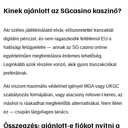
Kinek ajánlott az SGcasino kaszinó?
Aki széles játékkínálatot elvár, előszeretettel tranzaktál
digitális pénzzel, és nem ragaszkodik feltétlenül EU-s
hatósági felügyeletre — annak az SG casino online
egyértelműen megfontolásra érdemes lehetőség.
Leginkább azok részére vonzó, akik gyors tranzakciókat
preferálnak.
Aki viszont maximális védelmet igényel MGA vagy UKGC
szabályozás formájában, vagy alacsony rollover-t keres, az
máshol is ráakadhat megfelelőbb alternatívákat. Nem ítélet
ez — csupán tárgyilagos tanács.
Összegzés: ajánlott-e fiókot nyitni a