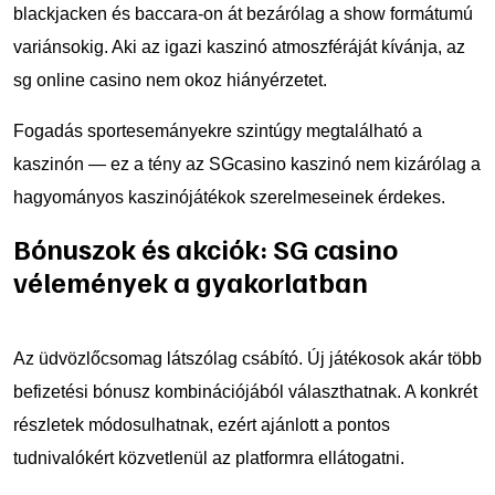
blackjacken és baccara-on át bezárólag a show formátumú
variánsokig. Aki az igazi kaszinó atmoszféráját kívánja, az
sg online casino nem okoz hiányérzetet.
Fogadás sportesemányekre szintúgy megtalálható a
kaszinón — ez a tény az SGcasino kaszinó nem kizárólag a
hagyományos kaszinójátékok szerelmeseinek érdekes.
Bónuszok és akciók: SG casino
vélemények a gyakorlatban
Az üdvözlőcsomag látszólag csábító. Új játékosok akár több
befizetési bónusz kombinációjából választhatnak. A konkrét
részletek módosulhatnak, ezért ajánlott a pontos
tudnivalókért közvetlenül az platformra ellátogatni.