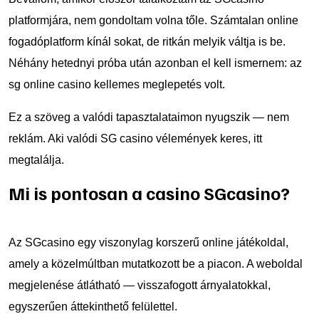
platformjára, nem gondoltam volna tőle. Számtalan online
fogadóplatform kínál sokat, de ritkán melyik váltja is be.
Néhány hetednyi próba után azonban el kell ismernem: az
sg online casino kellemes meglepetés volt.
Ez a szöveg a valódi tapasztalataimon nyugszik — nem
reklám. Aki valódi SG casino vélemények keres, itt
megtalálja.
Mi is pontosan a casino SGcasino?
Az SGcasino egy viszonylag korszerű online játékoldal,
amely a közelmúltban mutatkozott be a piacon. A weboldal
megjelenése átlátható — visszafogott árnyalatokkal,
egyszerűen áttekinthető felülettel.