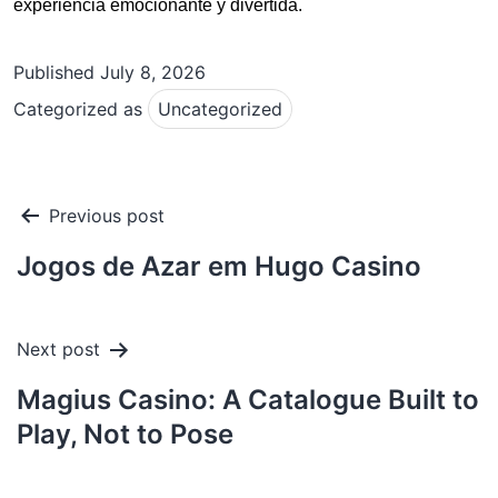
experiencia emocionante y divertida.
Published
July 8, 2026
Categorized as
Uncategorized
Post
Previous post
navigation
Jogos de Azar em Hugo Casino
Next post
Magius Casino: A Catalogue Built to
Play, Not to Pose