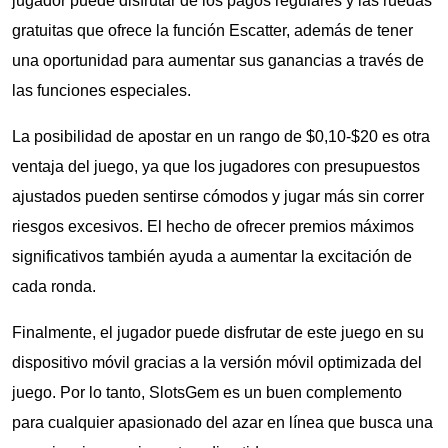
jugador puede disfrutar de los pagos regulares y las ruedas
gratuitas que ofrece la función Escatter, además de tener
una oportunidad para aumentar sus ganancias a través de
las funciones especiales.
La posibilidad de apostar en un rango de $0,10-$20 es otra
ventaja del juego, ya que los jugadores con presupuestos
ajustados pueden sentirse cómodos y jugar más sin correr
riesgos excesivos. El hecho de ofrecer premios máximos
significativos también ayuda a aumentar la excitación de
cada ronda.
Finalmente, el jugador puede disfrutar de este juego en su
dispositivo móvil gracias a la versión móvil optimizada del
juego. Por lo tanto, SlotsGem es un buen complemento
para cualquier apasionado del azar en línea que busca una