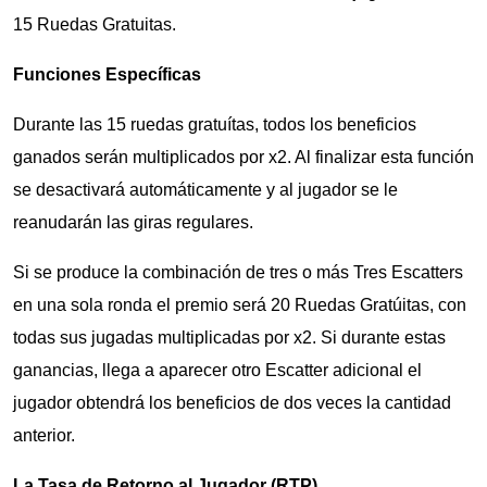
15 Ruedas Gratuitas.
Funciones Específicas
Durante las 15 ruedas gratuítas, todos los beneficios
ganados serán multiplicados por x2. Al finalizar esta función
se desactivará automáticamente y al jugador se le
reanudarán las giras regulares.
Si se produce la combinación de tres o más Tres Escatters
en una sola ronda el premio será 20 Ruedas Gratúitas, con
todas sus jugadas multiplicadas por x2. Si durante estas
ganancias, llega a aparecer otro Escatter adicional el
jugador obtendrá los beneficios de dos veces la cantidad
anterior.
La Tasa de Retorno al Jugador (RTP)