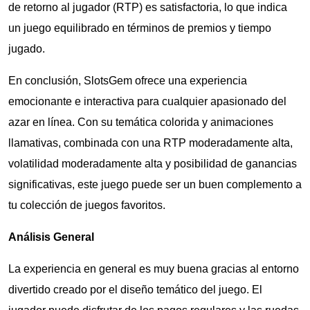
de retorno al jugador (RTP) es satisfactoria, lo que indica
un juego equilibrado en términos de premios y tiempo
jugado.
En conclusión, SlotsGem ofrece una experiencia
emocionante e interactiva para cualquier apasionado del
azar en línea. Con su temática colorida y animaciones
llamativas, combinada con una RTP moderadamente alta,
volatilidad moderadamente alta y posibilidad de ganancias
significativas, este juego puede ser un buen complemento a
tu colección de juegos favoritos.
Análisis General
La experiencia en general es muy buena gracias al entorno
divertido creado por el diseño temático del juego. El