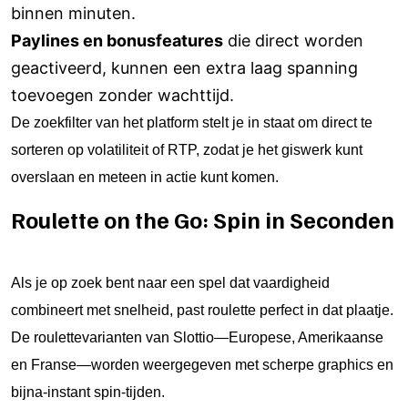
binnen minuten.
Paylines en bonusfeatures
die direct worden
geactiveerd, kunnen een extra laag spanning
toevoegen zonder wachttijd.
De zoekfilter van het platform stelt je in staat om direct te
sorteren op volatiliteit of RTP, zodat je het giswerk kunt
overslaan en meteen in actie kunt komen.
Roulette on the Go: Spin in Seconden
Als je op zoek bent naar een spel dat vaardigheid
combineert met snelheid, past roulette perfect in dat plaatje.
De roulettevarianten van Slottio—Europese, Amerikaanse
en Franse—worden weergegeven met scherpe graphics en
bijna‑instant spin‑tijden.