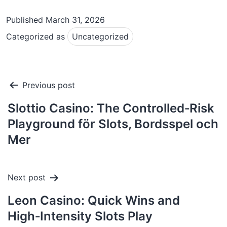
Published
March 31, 2026
Categorized as
Uncategorized
Post
Previous post
navigation
Slottio Casino: The Controlled‑Risk
Playground för Slots, Bordsspel och
Mer
Next post
Leon Casino: Quick Wins and
High‑Intensity Slots Play