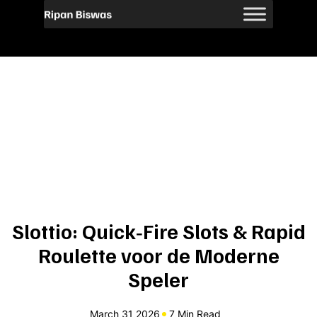
Slottio: Quick‑Fire Slots & Rapid
Roulette voor de Moderne
Speler
March 31 2026
7 Min Read