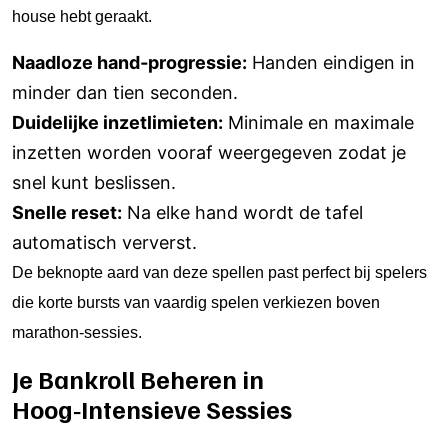
house hebt geraakt.
Naadloze hand‑progressie:
Handen eindigen in
minder dan tien seconden.
Duidelijke inzetlimieten:
Minimale en maximale
inzetten worden vooraf weergegeven zodat je
snel kunt beslissen.
Snelle reset:
Na elke hand wordt de tafel
automatisch ververst.
De beknopte aard van deze spellen past perfect bij spelers
die korte bursts van vaardig spelen verkiezen boven
marathon‑sessies.
Je Bankroll Beheren in
Hoog‑Intensieve Sessies