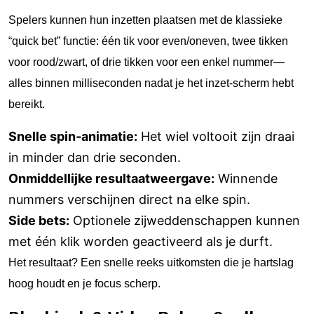
Spelers kunnen hun inzetten plaatsen met de klassieke
“quick bet” functie: één tik voor even/oneven, twee tikken
voor rood/zwart, of drie tikken voor een enkel nummer—
alles binnen milliseconden nadat je het inzet‑scherm hebt
bereikt.
Snelle spin‑animatie:
Het wiel voltooit zijn draai
in minder dan drie seconden.
Onmiddellijke resultaatweergave:
Winnende
nummers verschijnen direct na elke spin.
Side bets:
Optionele zijweddenschappen kunnen
met één klik worden geactiveerd als je durft.
Het resultaat? Een snelle reeks uitkomsten die je hartslag
hoog houdt en je focus scherp.