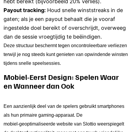
hebt bereikt (bijvoorbeeld 20% verlies).
Payout tracking:
Houd snelle winststreaks in de
gaten; als je een payout behaalt die je vooraf
ingestelde doel bereikt of overschrijdt, overweeg
dan de sessie vroegtijdig te beëindigen.
Deze structuur beschermt tegen oncontroleerbare verliezen
terwijl je nog steeds kunt genieten van opwindende winsten
tijdens snelle speelsessies.
Mobiel‑Eerst Design: Spelen Waar
en Wanneer dan Ook
Een aanzienlijk deel van de spelers gebruikt smartphones
als hun primaire gaming‑apparaat. De
mobiel‑geoptimaliseerde website van Slottio weerspiegelt