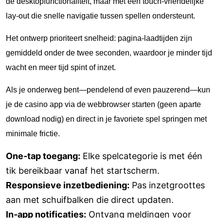
de desktopfunctionaliteit, maar met een touch‑vriendelijke
lay-out die snelle navigatie tussen spellen ondersteunt.
Het ontwerp prioriteert snelheid: pagina‑laadtijden zijn
gemiddeld onder de twee seconden, waardoor je minder tijd
wacht en meer tijd spint of inzet.
Als je onderweg bent—pendelend of even pauzerend—kun
je de casino app via de webbrowser starten (geen aparte
download nodig) en direct in je favoriete spel springen met
minimale frictie.
One‑tap toegang:
Elke spelcategorie is met één
tik bereikbaar vanaf het startscherm.
Responsieve inzetbediening:
Pas inzetgroottes
aan met schuifbalken die direct updaten.
In‑app notificaties:
Ontvang meldingen voor