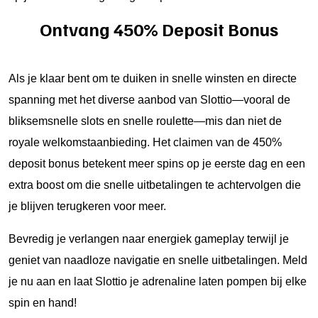
Ontvang 450% Deposit Bonus
Als je klaar bent om te duiken in snelle winsten en directe
spanning met het diverse aanbod van Slottio—vooral de
bliksemsnelle slots en snelle roulette—mis dan niet de
royale welkomstaanbieding. Het claimen van de 450%
deposit bonus betekent meer spins op je eerste dag en een
extra boost om die snelle uitbetalingen te achtervolgen die
je blijven terugkeren voor meer.
Bevredig je verlangen naar energiek gameplay terwijl je
geniet van naadloze navigatie en snelle uitbetalingen. Meld
je nu aan en laat Slottio je adrenaline laten pompen bij elke
spin en hand!