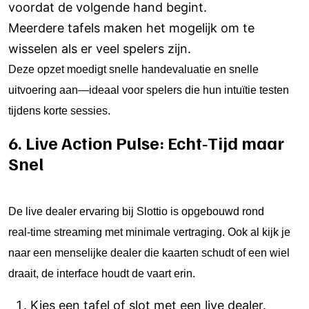
voordat de volgende hand begint.
Meerdere tafels maken het mogelijk om te
wisselen als er veel spelers zijn.
Deze opzet moedigt snelle handevaluatie en snelle
uitvoering aan—ideaal voor spelers die hun intuïtie testen
tijdens korte sessies.
6. Live Action Pulse: Echt‑Tijd maar
Snel
De live dealer ervaring bij Slottio is opgebouwd rond
real‑time streaming met minimale vertraging. Ook al kijk je
naar een menselijke dealer die kaarten schudt of een wiel
draait, de interface houdt de vaart erin.
Kies een tafel of slot met een live dealer.