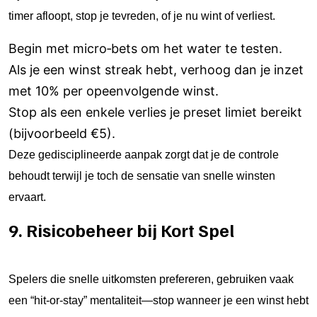
timer afloopt, stop je tevreden, of je nu wint of verliest.
Begin met micro‑bets om het water te testen.
Als je een winst streak hebt, verhoog dan je inzet
met 10% per opeenvolgende winst.
Stop als een enkele verlies je preset limiet bereikt
(bijvoorbeeld €5).
Deze gedisciplineerde aanpak zorgt dat je de controle
behoudt terwijl je toch de sensatie van snelle winsten
ervaart.
9. Risicobeheer bij Kort Spel
Spelers die snelle uitkomsten prefereren, gebruiken vaak
een “hit‑or‑stay” mentaliteit—stop wanneer je een winst hebt