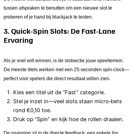
tussen afspraken te benutten om een nieuwe slot te
proberen of je hand bij blackjack te testen.
3. Quick‑Spin Slots: De Fast‑Lane
Ervaring
Als je snel wilt winnen, is de slotsectie jouw speelterrein.
De meeste titels werken met een 25‑seconden spin‑clock—
perfect voor spelers die direct resultaat willen zien.
Kies een titel uit de “Fast” categorie.
Stel je inzet in—veel slots staan micro‑bets
rond €0,10 toe.
Druk op “Spin” en kijk hoe de rollen draaien.
De spanning zit in de directe feedback: een enkele lijn