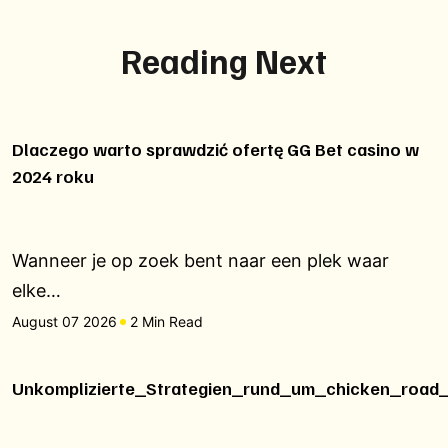
Reading Next
Dlaczego warto sprawdzić ofertę GG Bet casino w
2024 roku
Wanneer je op zoek bent naar een plek waar
elke…
August 07 2026
2 Min Read
Unkomplizierte_Strategien_rund_um_chicken_road