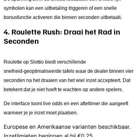
symbolen kan een uitbetaling triggeren of een snelle
bonusfunctie activeren die binnen seconden uitbetaalt.
4. Roulette Rush: Draai het Rad in
Seconden
Roulette op Slottio biedt verschillende
snelheid‑geoptimaliseerde tafels waar de dealer binnen vier
seconden na het draaien van het wiel inzet accepteert. Dat
betekent dat je niet hoeft te wachten op andere spelers.
De interface toont live odds en een afteltimer die aangeeft
wanneer je je inzet moet plaatsen.
Europese en Amerikaanse varianten beschikbaar.
Inzetlimieten beginnen al bij €0,25.