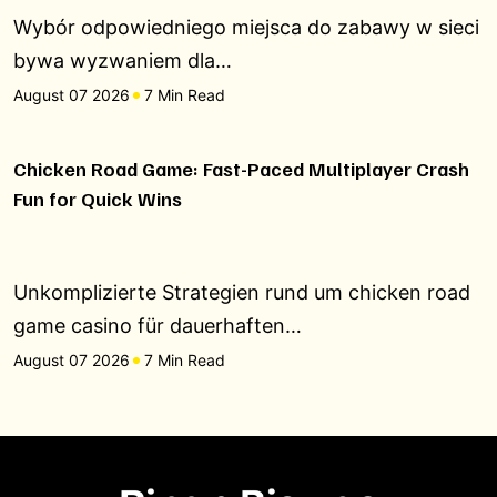
Wybór odpowiedniego miejsca do zabawy w sieci
bywa wyzwaniem dla…
August 07 2026
7 Min Read
Chicken Road Game: Fast-Paced Multiplayer Crash
Fun for Quick Wins
Unkomplizierte Strategien rund um chicken road
game casino für dauerhaften…
August 07 2026
7 Min Read