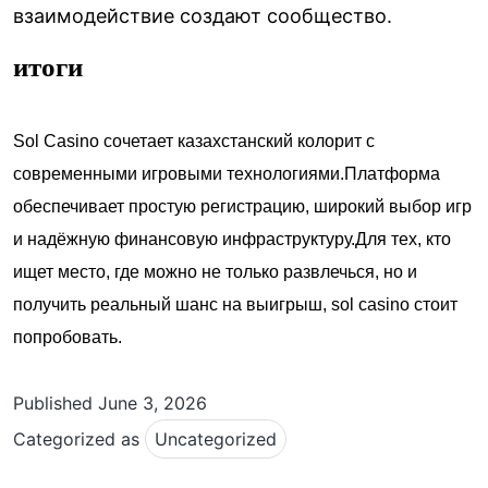
взаимодействие создают сообщество.
итоги
Sol Casino сочетает казахстанский колорит с
современными игровыми технологиями.Платформа
обеспечивает простую регистрацию, широкий выбор игр
и надёжную финансовую инфраструктуру.Для тех, кто
ищет место, где можно не только развлечься, но и
получить реальный шанс на выигрыш, sol casino стоит
попробовать.
Published
June 3, 2026
Categorized as
Uncategorized