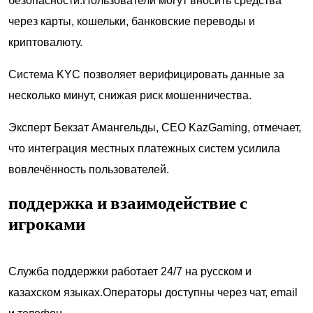
безопасности.Пользователи могут вносить средства
через карты, кошельки, банковские переводы и
криптовалюту.
Система KYC позволяет верифицировать данные за
несколько минут, снижая риск мошенничества.
Эксперт Бекзат Амангельды, CEO KazGaming, отмечает,
что интеграция местных платежных систем усилила
вовлечённость пользователей.
поддержка и взаимодействие с
игроками
Служба поддержки работает 24/7 на русском и
казахском языках.Операторы доступны через чат, email