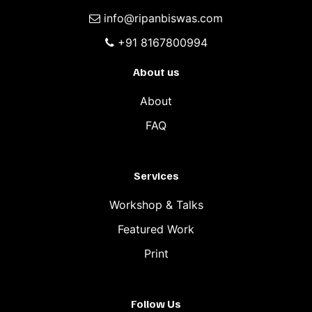
info@ripanbiswas.com
+91 8167800994
About us
About
FAQ
Services
Workshop & Talks
Featured Work
Print
Follow Us