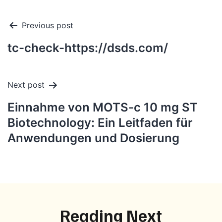
Post
Previous post
navigation
tc-check-https://dsds.com/
Next post
Einnahme von MOTS-c 10 mg ST
Biotechnology: Ein Leitfaden für
Anwendungen und Dosierung
Reading Next