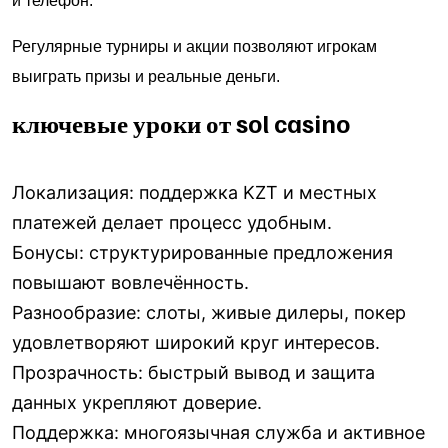
и телефон.
Регулярные турниры и акции позволяют игрокам
выиграть призы и реальные деньги.
ключевые уроки от sol casino
Локализация: поддержка KZT и местных
платежей делает процесс удобным.
Бонусы: структурированные предложения
повышают вовлечённость.
Разнообразие: слоты, живые дилеры, покер
удовлетворяют широкий круг интересов.
Прозрачность: быстрый вывод и защита
данных укрепляют доверие.
Поддержка: многоязычная служба и активное