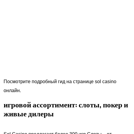
Посмотрите подробный гид на странице sol casino
онлайн.
игровой ассортимент: слоты, покер и
живые дилеры