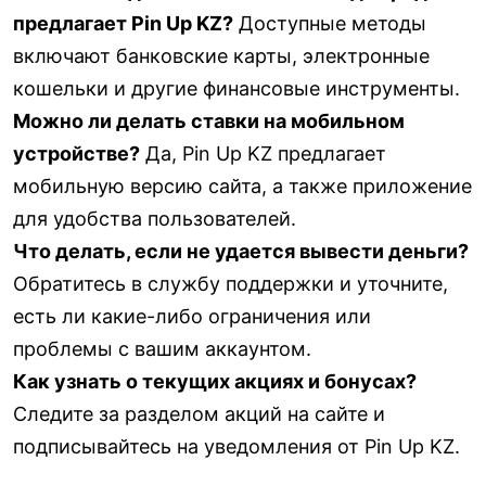
предлагает Pin Up KZ?
Доступные методы
включают банковские карты, электронные
кошельки и другие финансовые инструменты.
Можно ли делать ставки на мобильном
устройстве?
Да, Pin Up KZ предлагает
мобильную версию сайта, а также приложение
для удобства пользователей.
Что делать, если не удается вывести деньги?
Обратитесь в службу поддержки и уточните,
есть ли какие-либо ограничения или
проблемы с вашим аккаунтом.
Как узнать о текущих акциях и бонусах?
Следите за разделом акций на сайте и
подписывайтесь на уведомления от Pin Up KZ.