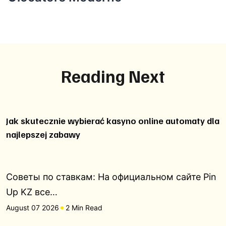
Reading Next
Jak skutecznie wybierać kasyno online automaty dla
najlepszej zabawy
Советы по ставкам: На официальном сайте Pin
Up KZ все…
August 07 2026
2 Min Read