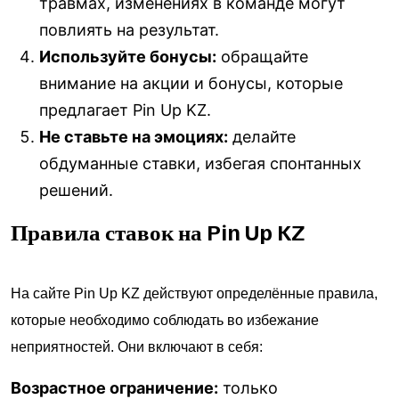
травмах, изменениях в команде могут
повлиять на результат.
Используйте бонусы:
обращайте
внимание на акции и бонусы, которые
предлагает Pin Up KZ.
Не ставьте на эмоциях:
делайте
обдуманные ставки, избегая спонтанных
решений.
Правила ставок на Pin Up KZ
На сайте Pin Up KZ действуют определённые правила,
которые необходимо соблюдать во избежание
неприятностей. Они включают в себя:
Возрастное ограничение:
только