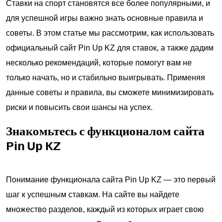
Ставки на спорт становятся все более популярными, и
для успешной игры важно знать основные правила и
советы. В этом статье мы рассмотрим, как использовать
официальный сайт Pin Up KZ для ставок, а также дадим
несколько рекомендаций, которые помогут вам не
только начать, но и стабильно выигрывать. Применяя
данные советы и правила, вы сможете минимизировать
риски и повысить свои шансы на успех.
Знакомьтесь с функционалом сайта
Pin Up KZ
Понимание функционала сайта Pin Up KZ — это первый
шаг к успешным ставкам. На сайте вы найдете
множество разделов, каждый из которых играет свою