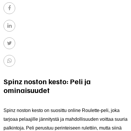
Spinz noston kesto: Peli ja
ominaisuudet
Spinz noston kesto on suosittu online Roulette-peli, joka
tarjoaa pelaajille jännitystä ja mahdollisuuden voittaa suuria
palkintoja. Peli perustuu perinteiseen rulettiin, mutta siinä