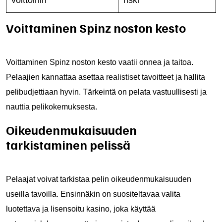
voittoihin
riski
Voittaminen Spinz noston kesto
Voittaminen Spinz noston kesto vaatii onnea ja taitoa.
Pelaajien kannattaa asettaa realistiset tavoitteet ja hallita
pelibudjettiaan hyvin. Tärkeintä on pelata vastuullisesti ja
nauttia pelikokemuksesta.
Oikeudenmukaisuuden
tarkistaminen pelissä
Pelaajat voivat tarkistaa pelin oikeudenmukaisuuden
useilla tavoilla. Ensinnäkin on suositeltavaa valita
luotettava ja lisensoitu kasino, joka käyttää