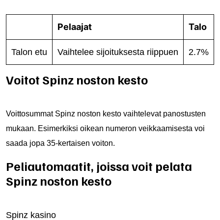
Pelaajat
Talo
Talon etu
Vaihtelee sijoituksesta riippuen
2.7%
Voitot Spinz noston kesto
Voittosummat Spinz noston kesto vaihtelevat panostusten
mukaan. Esimerkiksi oikean numeron veikkaamisesta voi
saada jopa 35-kertaisen voiton.
Peliautomaatit, joissa voit pelata
Spinz noston kesto
Spinz kasino