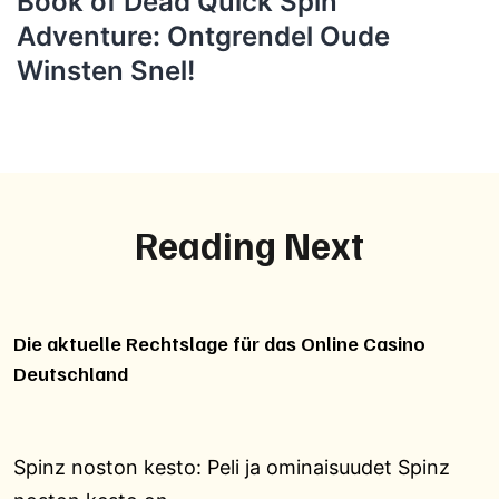
Book of Dead Quick Spin
Adventure: Ontgrendel Oude
Winsten Snel!
Reading Next
Die aktuelle Rechtslage für das Online Casino
Deutschland
Spinz noston kesto: Peli ja ominaisuudet Spinz