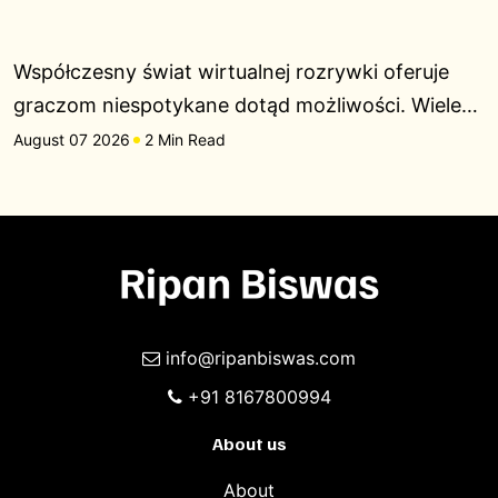
Współczesny świat wirtualnej rozrywki oferuje
graczom niespotykane dotąd możliwości. Wiele…
August 07 2026
2 Min Read
info@ripanbiswas.com
+91 8167800994
About us
About