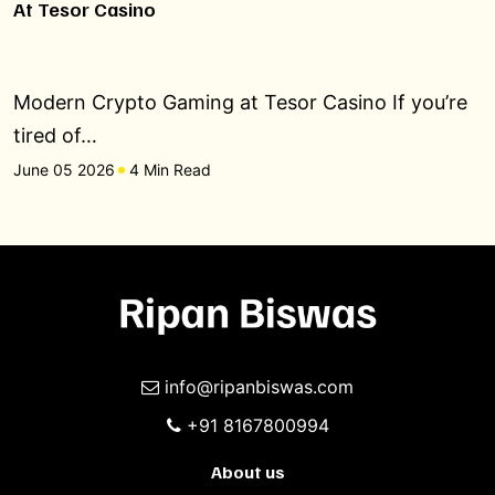
At Tesor Casino
Modern Crypto Gaming at Tesor Casino If you’re
tired of…
June 05 2026
4 Min Read
info@ripanbiswas.com
+91 8167800994
About us