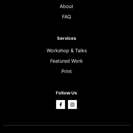
About
FAQ
Services
Workshop & Talks
Featured Work
Print
Follow Us