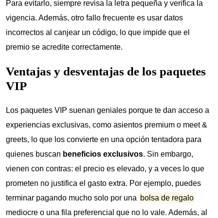
Para evitarlo, siempre revisa la letra pequeña y verifica la
vigencia. Además, otro fallo frecuente es usar datos
incorrectos al canjear un código, lo que impide que el
premio se acredite correctamente.
Ventajas y desventajas de los paquetes
VIP
Los paquetes VIP suenan geniales porque te dan acceso a
experiencias exclusivas, como asientos premium o meet &
greets, lo que los convierte en una opción tentadora para
quienes buscan
beneficios exclusivos
. Sin embargo,
vienen con contras: el precio es elevado, y a veces lo que
prometen no justifica el gasto extra. Por ejemplo, puedes
terminar pagando mucho solo por una
bolsa de regalo
mediocre o una fila preferencial que no lo vale. Además, al