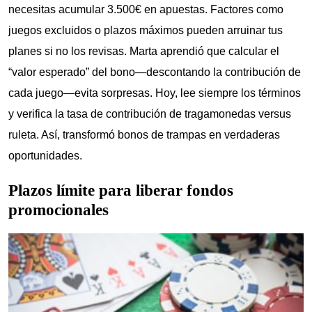
necesitas acumular 3.500€ en apuestas. Factores como
juegos excluidos o plazos máximos pueden arruinar tus
planes si no los revisas. Marta aprendió que calcular el
“valor esperado” del bono—descontando la contribución de
cada juego—evita sorpresas. Hoy, lee siempre los términos
y verifica la tasa de contribución de tragamonedas versus
ruleta. Así, transformó bonos de trampas en verdaderas
oportunidades.
Plazos límite para liberar fondos
promocionales