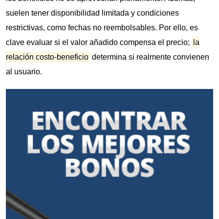
suelen tener disponibilidad limitada y condiciones
restrictivas, como fechas no reembolsables. Por ello, es
clave evaluar si el valor añadido compensa el precio;
la
relación costo-beneficio
determina si realmente convienen
al usuario.