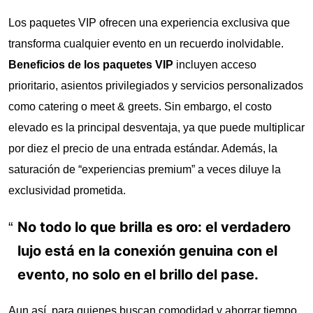
Los paquetes VIP ofrecen una experiencia exclusiva que
transforma cualquier evento en un recuerdo inolvidable.
Beneficios de los paquetes VIP
incluyen acceso
prioritario, asientos privilegiados y servicios personalizados
como catering o meet & greets. Sin embargo, el costo
elevado es la principal desventaja, ya que puede multiplicar
por diez el precio de una entrada estándar. Además, la
saturación de “experiencias premium” a veces diluye la
exclusividad prometida.
No todo lo que brilla es oro: el verdadero
lujo está en la conexión genuina con el
evento, no solo en el brillo del pase.
Aun así, para quienes buscan comodidad y ahorrar tiempo