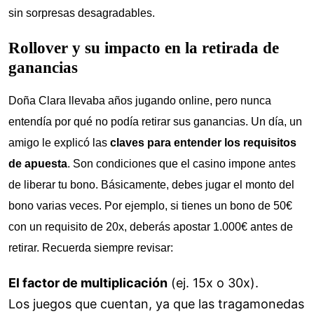
sin sorpresas desagradables.
Rollover y su impacto en la retirada de
ganancias
Doña Clara llevaba años jugando online, pero nunca
entendía por qué no podía retirar sus ganancias. Un día, un
amigo le explicó las
claves para entender los requisitos
de apuesta
. Son condiciones que el casino impone antes
de liberar tu bono. Básicamente, debes jugar el monto del
bono varias veces. Por ejemplo, si tienes un bono de 50€
con un requisito de 20x, deberás apostar 1.000€ antes de
retirar. Recuerda siempre revisar:
El factor de multiplicación
(ej. 15x o 30x).
Los juegos que cuentan, ya que las tragamonedas