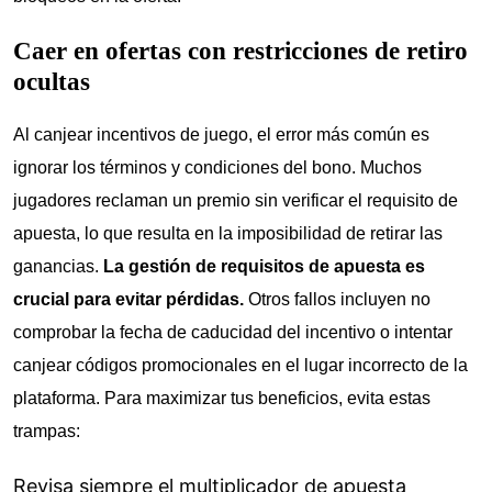
Caer en ofertas con restricciones de retiro
ocultas
Al canjear incentivos de juego, el error más común es
ignorar los términos y condiciones del bono. Muchos
jugadores reclaman un premio sin verificar el requisito de
apuesta, lo que resulta en la imposibilidad de retirar las
ganancias.
La gestión de requisitos de apuesta es
crucial para evitar pérdidas.
Otros fallos incluyen no
comprobar la fecha de caducidad del incentivo o intentar
canjear códigos promocionales en el lugar incorrecto de la
plataforma. Para maximizar tus beneficios, evita estas
trampas:
Revisa siempre el multiplicador de apuesta