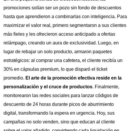
promociones solían ser un pozo sin fondo de descuentos
hasta que aprendieron a combinarlas con inteligencia. Para
maximizar el valor real, primero segmentaron a sus clientes
más fieles y les ofrecieron acceso anticipado a ofertas
relámpago, creando un aura de exclusividad. Luego, en
lugar de rebajar un solo producto, armaron paquetes
estratégicos: al comprar una cafetera, el cliente recibía un
30% en cápsulas premium, lo que disparó el ticket
promedio.
El arte de la promoción efectiva reside en la
personalización y el cruce de productos
. Finalmente,
monitorearon las redes sociales para lanzar códigos de
descuento de 24 horas durante picos de aburrimiento
digital, transformando la espera en urgencia. Hoy, sus
campañas no solo venden, sino que educan al cliente
sobre el valor añadido, convirtiendo cada liquidación en