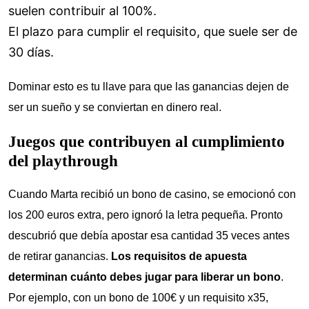
suelen contribuir al 100%.
El plazo para cumplir el requisito, que suele ser de
30 días.
Dominar esto es tu llave para que las ganancias dejen de
ser un sueño y se conviertan en dinero real.
Juegos que contribuyen al cumplimiento
del playthrough
Cuando Marta recibió un bono de casino, se emocionó con
los 200 euros extra, pero ignoró la letra pequeña. Pronto
descubrió que debía apostar esa cantidad 35 veces antes
de retirar ganancias.
Los requisitos de apuesta
determinan cuánto debes jugar para liberar un bono
.
Por ejemplo, con un bono de 100€ y un requisito x35,