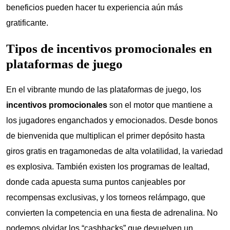
beneficios pueden hacer tu experiencia aún más
gratificante.
Tipos de incentivos promocionales en
plataformas de juego
En el vibrante mundo de las plataformas de juego, los
incentivos promocionales
son el motor que mantiene a
los jugadores enganchados y emocionados. Desde bonos
de bienvenida que multiplican el primer depósito hasta
giros gratis en tragamonedas de alta volatilidad, la variedad
es explosiva. También existen los programas de lealtad,
donde cada apuesta suma puntos canjeables por
recompensas exclusivas, y los torneos relámpago, que
convierten la competencia en una fiesta de adrenalina. No
podemos olvidar los “cashbacks” que devuelven un