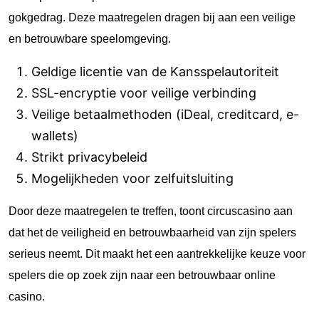
gokgedrag. Deze maatregelen dragen bij aan een veilige
en betrouwbare speelomgeving.
Geldige licentie van de Kansspelautoriteit
SSL-encryptie voor veilige verbinding
Veilige betaalmethoden (iDeal, creditcard, e-
wallets)
Strikt privacybeleid
Mogelijkheden voor zelfuitsluiting
Door deze maatregelen te treffen, toont circuscasino aan
dat het de veiligheid en betrouwbaarheid van zijn spelers
serieus neemt. Dit maakt het een aantrekkelijke keuze voor
spelers die op zoek zijn naar een betrouwbaar online
casino.