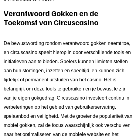
Verantwoord Gokken en de
Toekomst van Circuscasino
De bewustwording rondom verantwoord gokken neemt toe,
en circuscasino speelt hierop in door verschillende tools en
initiatieven aan te bieden. Spelers kunnen limieten stellen
aan hun stortingen, inzetten en speeltijd, en kunnen zich
tijdelijk of permanent uitsluiten van het casino. Het is
belangrijk om deze tools te gebruiken en je bewust te zijn
van je eigen gokgedrag. Circuscasino investeert continu in
verbeteringen op het gebied van gebruikerservaring,
spelaanbod en veiligheid. Met de groeiende populariteit van
mobiel gokken, zal de focus waarschijnlijk ook verschuiven
naar het optimaliseren van de mobiele website en het