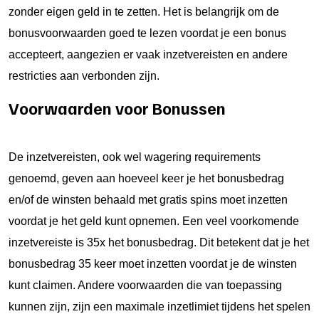
zonder eigen geld in te zetten. Het is belangrijk om de
bonusvoorwaarden goed te lezen voordat je een bonus
accepteert, aangezien er vaak inzetvereisten en andere
restricties aan verbonden zijn.
Voorwaarden voor Bonussen
De inzetvereisten, ook wel wagering requirements
genoemd, geven aan hoeveel keer je het bonusbedrag
en/of de winsten behaald met gratis spins moet inzetten
voordat je het geld kunt opnemen. Een veel voorkomende
inzetvereiste is 35x het bonusbedrag. Dit betekent dat je het
bonusbedrag 35 keer moet inzetten voordat je de winsten
kunt claimen. Andere voorwaarden die van toepassing
kunnen zijn, zijn een maximale inzetlimiet tijdens het spelen