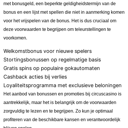
met bonusgeld, een beperkte geldigheidstermijn van de
bonus en een lijst met spellen die niet in aanmerking komen
voor het vrijspelen van de bonus. Het is dus cruciaal om
deze voorwaarden te begrijpen om teleurstellingen te
voorkomen.
Welkomstbonus voor nieuwe spelers
Stortingsbonussen op regelmatige basis
Gratis spins op populaire gokautomaten
Cashback acties bij verlies
Loyaliteitsprogramma met exclusieve beloningen
Het aanbod van bonussen en promoties bij circuscasino is
aantrekkelijk, maar het is belangrijk om de voorwaarden
zorgvuldig te lezen en te begrijpen. Zo kun je optimaal
profiteren van de beschikbare kansen en verantwoordelijk