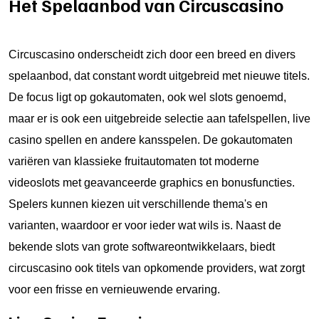
Het Spelaanbod van Circuscasino
Circuscasino onderscheidt zich door een breed en divers
spelaanbod, dat constant wordt uitgebreid met nieuwe titels.
De focus ligt op gokautomaten, ook wel slots genoemd,
maar er is ook een uitgebreide selectie aan tafelspellen, live
casino spellen en andere kansspelen. De gokautomaten
variëren van klassieke fruitautomaten tot moderne
videoslots met geavanceerde graphics en bonusfuncties.
Spelers kunnen kiezen uit verschillende thema's en
varianten, waardoor er voor ieder wat wils is. Naast de
bekende slots van grote softwareontwikkelaars, biedt
circuscasino ook titels van opkomende providers, wat zorgt
voor een frisse en vernieuwende ervaring.