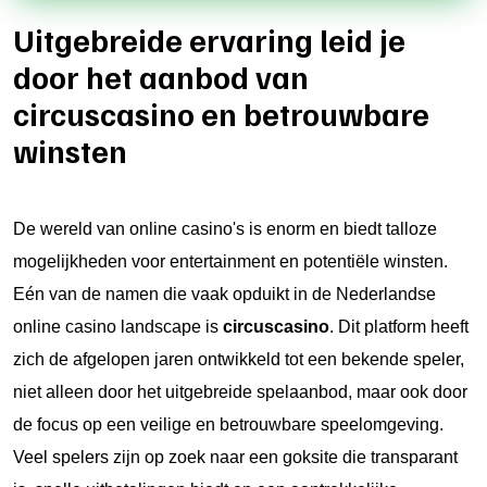
Uitgebreide ervaring leid je
door het aanbod van
circuscasino en betrouwbare
winsten
De wereld van online casino's is enorm en biedt talloze
mogelijkheden voor entertainment en potentiële winsten.
Eén van de namen die vaak opduikt in de Nederlandse
online casino landscape is
circuscasino
. Dit platform heeft
zich de afgelopen jaren ontwikkeld tot een bekende speler,
niet alleen door het uitgebreide spelaanbod, maar ook door
de focus op een veilige en betrouwbare speelomgeving.
Veel spelers zijn op zoek naar een goksite die transparant