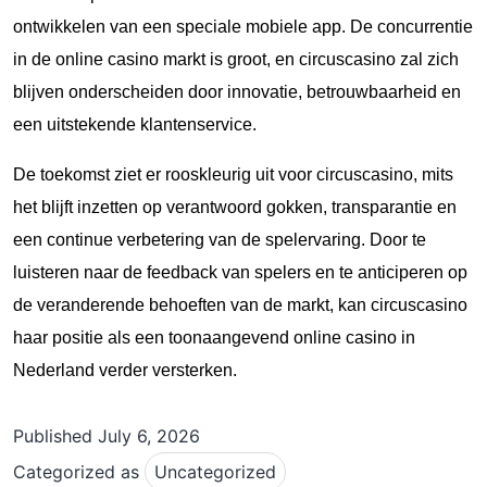
ontwikkelen van een speciale mobiele app. De concurrentie
in de online casino markt is groot, en circuscasino zal zich
blijven onderscheiden door innovatie, betrouwbaarheid en
een uitstekende klantenservice.
De toekomst ziet er rooskleurig uit voor circuscasino, mits
het blijft inzetten op verantwoord gokken, transparantie en
een continue verbetering van de spelervaring. Door te
luisteren naar de feedback van spelers en te anticiperen op
de veranderende behoeften van de markt, kan circuscasino
haar positie als een toonaangevend online casino in
Nederland verder versterken.
Published
July 6, 2026
Categorized as
Uncategorized