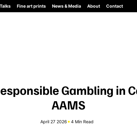
Talks
Fine art prints
News & Media
About
Contact
esponsible Gambling in C
AAMS
April 27 2026
4 Min Read