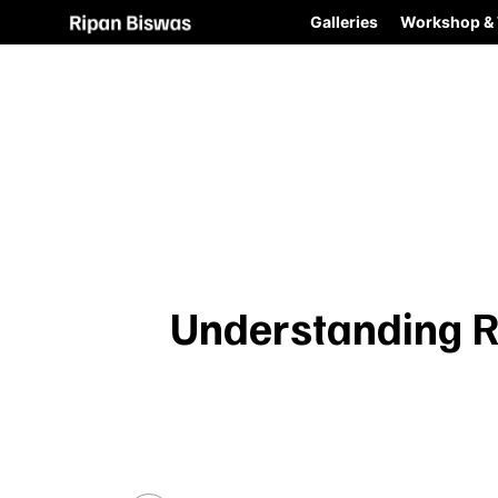
Galleries
Workshop & 
Understanding R