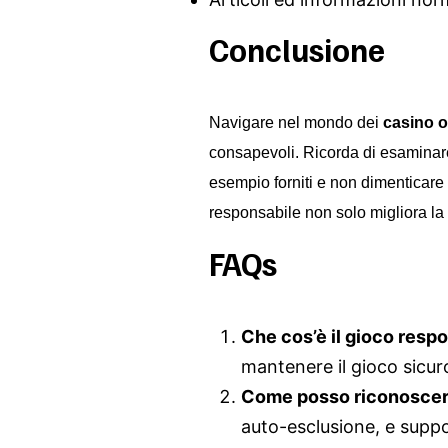
Conclusione
Navigare nel mondo dei
casino 
consapevoli. Ricorda di esaminare s
esempio forniti e non dimenticare 
responsabile non solo migliora la
FAQs
Che cos’è il gioco respo
mantenere il gioco sicuro
Come posso riconoscere
auto-esclusione, e suppo