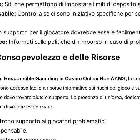
o:
Siti che permettono di impostare limiti di deposito 
abile:
Controlla se ci sono iniziative specifiche per se
supporto per il giocatore dovrebbe essere facilment
co:
Informati sulle politiche di rimborso in caso di prob
onsapevolezza e delle Risorse
g Responsible Gambling in Casino Online Non AAMS
, la c
scono accesso facile a risorse informative sui rischi del gioco e 
o dove trovare aiuto e supporto. La presenza di un’area, dedicat
le dovrebbe evidenziare:
frono supporto ai giocatori problematici.
sponsabile.
ativi sul gioco sicuro.