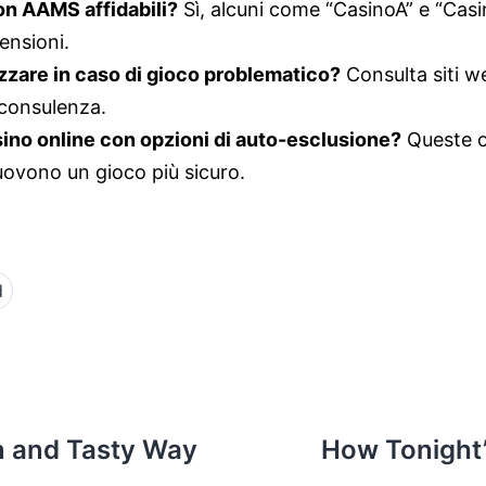
on AAMS affidabili?
Sì, alcuni come “CasinoA” e “Cas
ensioni.
izzare in caso di gioco problematico?
Consulta siti w
consulenza.
ino online con opzioni di auto-esclusione?
Queste o
uovono un gioco più sicuro.
d
n and Tasty Way
How Tonight