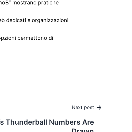
inoB” mostrano pratiche
eb dedicati e organizzazioni
pzioni permettono di
Next post
’s Thunderball Numbers Are
Drawn