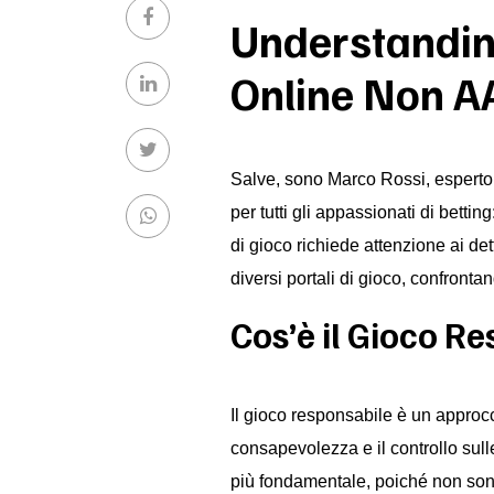
Understandin
Online Non 
Salve, sono Marco Rossi, esperto d
per tutti gli appassionati di bett
di gioco richiede attenzione ai de
diversi portali di gioco, confrontan
Cos’è il Gioco R
Il gioco responsabile è un approc
consapevolezza e il controllo sull
più fondamentale, poiché non sono 