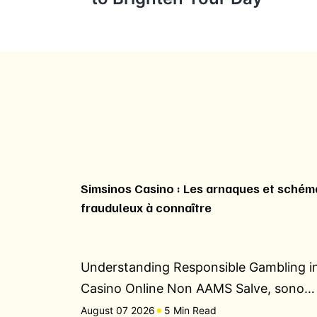
Simsinos Casino : Les arnaques et schém
frauduleux à connaître
Understanding Responsible Gambling i
Casino Online Non AAMS Salve, sono…
August 07 2026
5 Min Read