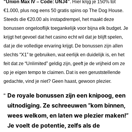
“Union Max IV – Code: UNJ4”
. Hier krijg je 150% tot
€1.000, plus nog eens 50 gratis spins op The Dog House.
Steeds die €20.00 als instapdrempel, het maakt deze
bonussen ongelooflijk toegankelijk voor bijna elk budget. Je
krijgt het gevoel dat het casino echt wil dat je blijft spelen,
dat je die volledige ervaring krijgt. De bonussen zijn allen
slechts “X1” te gebruiken, wat eerlijk en duidelijk is, en het
feit dat ze “Unlimited” geldig zijn, geeft je de vrijheid om ze
op je eigen tempo te claimen. Dat is een geruststellende
gedachte, vind je niet? Geen haast, gewoon plezier.
De royale bonussen zijn een knipoog, een
uitnodiging. Ze schreeuwen “kom binnen,
wees welkom, en laten we plezier maken!”
Je voelt de potentie, zelfs als de