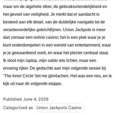
maar om de algehele sfeer, de gebruiksvriendelijkheid en
het gevoel van veiligheid. Je merkt dat er aandacht is
besteed aan elk detail, van de duidelijke navigatie tot de
verantwoordelijke gokrichtlijnen. Union Jackpots is meer
dan zomaar een online casino; het is een plek waar je je
kunt onderdompelen in een wereld van entertainment, waar
je je gewaardeerd voelt, en waar het plezier centraal staat.
Ik sloot mijn laptop, mijn saldo iets lichter, maar een
ervaring rijker. De gedachte aan mijn volgende sessie bij
‘The Inner Circle’ liet me glimlachen. Het was een reis, en ik
kijk uit naar de volgende etappe.
Published
June 4, 2026
Categorized as
Union Jackpots Casino