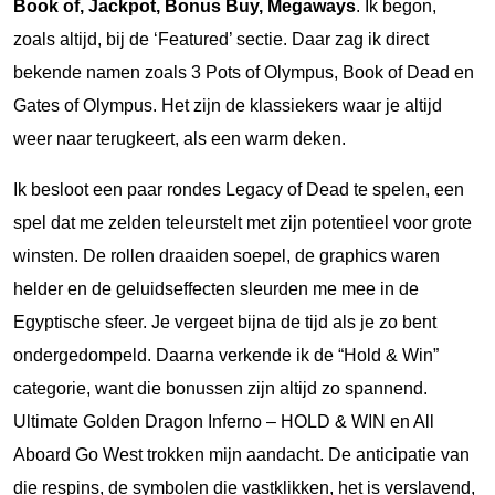
Book of, Jackpot, Bonus Buy, Megaways
. Ik begon,
zoals altijd, bij de ‘Featured’ sectie. Daar zag ik direct
bekende namen zoals 3 Pots of Olympus, Book of Dead en
Gates of Olympus. Het zijn de klassiekers waar je altijd
weer naar terugkeert, als een warm deken.
Ik besloot een paar rondes Legacy of Dead te spelen, een
spel dat me zelden teleurstelt met zijn potentieel voor grote
winsten. De rollen draaiden soepel, de graphics waren
helder en de geluidseffecten sleurden me mee in de
Egyptische sfeer. Je vergeet bijna de tijd als je zo bent
ondergedompeld. Daarna verkende ik de “Hold & Win”
categorie, want die bonussen zijn altijd zo spannend.
Ultimate Golden Dragon Inferno – HOLD & WIN en All
Aboard Go West trokken mijn aandacht. De anticipatie van
die respins, de symbolen die vastklikken, het is verslavend,