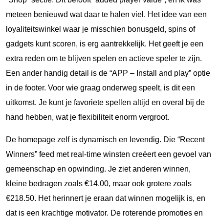
meteen benieuwd wat daar te halen viel. Het idee van een
loyaliteitswinkel waar je misschien bonusgeld, spins of
gadgets kunt scoren, is erg aantrekkelijk. Het geeft je een
extra reden om te blijven spelen en actieve speler te zijn.
Een ander handig detail is de “APP – Install and play” optie
in de footer. Voor wie graag onderweg speelt, is dit een
uitkomst. Je kunt je favoriete spellen altijd en overal bij de
hand hebben, wat je flexibiliteit enorm vergroot.
De homepage zelf is dynamisch en levendig. Die “Recent
Winners” feed met real-time winsten creëert een gevoel van
gemeenschap en opwinding. Je ziet anderen winnen,
kleine bedragen zoals €14.00, maar ook grotere zoals
€218.50. Het herinnert je eraan dat winnen mogelijk is, en
dat is een krachtige motivator. De roterende promoties en