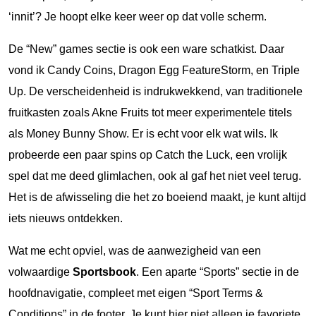
‘innit’? Je hoopt elke keer weer op dat volle scherm.
De “New” games sectie is ook een ware schatkist. Daar
vond ik Candy Coins, Dragon Egg FeatureStorm, en Triple
Up. De verscheidenheid is indrukwekkend, van traditionele
fruitkasten zoals Akne Fruits tot meer experimentele titels
als Money Bunny Show. Er is echt voor elk wat wils. Ik
probeerde een paar spins op Catch the Luck, een vrolijk
spel dat me deed glimlachen, ook al gaf het niet veel terug.
Het is de afwisseling die het zo boeiend maakt, je kunt altijd
iets nieuws ontdekken.
Wat me echt opviel, was de aanwezigheid van een
volwaardige
Sportsbook
. Een aparte “Sports” sectie in de
hoofdnavigatie, compleet met eigen “Sport Terms &
Conditions” in de footer. Je kunt hier niet alleen je favoriete