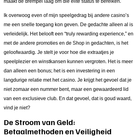
maakt de drempel laag om die elite status te bereiken.
Ik overwoog even of mijn speelgedrag bij andere casino’s
me een snelle toegang kon geven. De gedachte alleen al is
verleidelijk. Het belooft een “truly rewarding experience,” en
met de andere promoties en de Shop in gedachten, is het
geloofwaardig. Je stelt je voor hoe die extraatjes je
speelplezier en winstkansen kunnen vergroten. Het is meer
dan alleen een bonus; het is een investering in een
langdurige relatie met het casino. Je krijgt het gevoel dat je
niet zomaar een nummer bent, maar een gewaardeerd lid
van een exclusieve club. En dat gevoel, dat is goud waard,
vind je niet?
De Stroom van Geld:
Betaalmethoden en Veiligheid