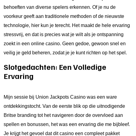
behoeften van diverse spelers erkennen. Of je nu de
voorkeur geeft aan traditionele methoden of de nieuwste
technologie, hier kun je terecht. Het maakt de hele ervaring
stressvrij, en dat is precies wat je wilt als je ontspanning
zoekt in een online casino. Geen gedoe, gewoon snel en
veilig je geld beheren, zodat je je kunt richten op het spel.
Slotgedachten: Een Volledige
Ervaring
Mijn sessie bij Union Jackpots Casino was een ware
ontdekkingstocht. Van de eerste blik op die uitnodigende
Britse branding tot het navigeren door de overvloed aan
spellen en bonussen, het was een ervaring die me bijbleef.
Je krijgt het gevoel dat dit casino een compleet pakket