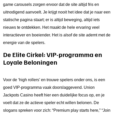
game carousels zorgen ervoor dat de site altijd fris en
uitnodigend aanvoelt. Je krijgt nooit het idee dat je naar een
statische pagina staart; er is altijd beweging, altijd iets
nieuws te ontdekken. Het maakt de hele ervaring veel
interactiever en boeiender. Het is alsof de site ademt met de
energie van de spelers.
De Elite Cirkel: VIP-programma en
Loyale Beloningen
Voor de ‘high rollers’ en trouwe spelers onder ons, is een
goed VIP-programma vaak doorslaggevend. Union
Jackpots Casino heeft hier een duidelijke focus op, en je
voelt dat ze de actieve speler echt willen belonen. De
slogans spreken voor zich: “Premium play starts here,” “Join