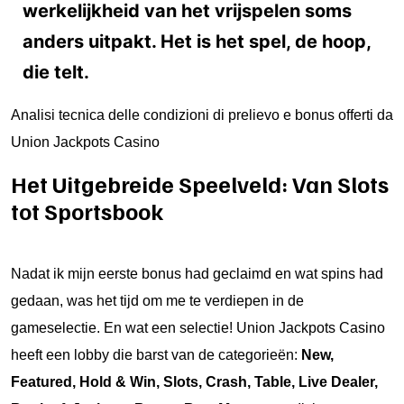
werkelijkheid van het vrijspelen soms
anders uitpakt. Het is het spel, de hoop,
die telt.
Analisi tecnica delle condizioni di prelievo e bonus offerti da
Union Jackpots Casino
Het Uitgebreide Speelveld: Van Slots
tot Sportsbook
Nadat ik mijn eerste bonus had geclaimd en wat spins had
gedaan, was het tijd om me te verdiepen in de
gameselectie. En wat een selectie! Union Jackpots Casino
heeft een lobby die barst van de categorieën:
New,
Featured, Hold & Win, Slots, Crash, Table, Live Dealer,