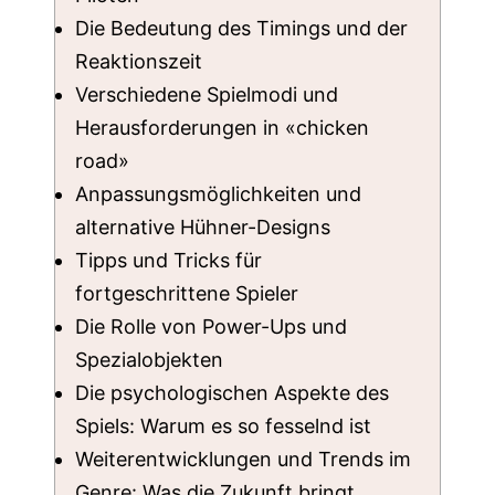
Die Bedeutung des Timings und der
Reaktionszeit
Verschiedene Spielmodi und
Herausforderungen in «chicken
road»
Anpassungsmöglichkeiten und
alternative Hühner-Designs
Tipps und Tricks für
fortgeschrittene Spieler
Die Rolle von Power-Ups und
Spezialobjekten
Die psychologischen Aspekte des
Spiels: Warum es so fesselnd ist
Weiterentwicklungen und Trends im
Genre: Was die Zukunft bringt