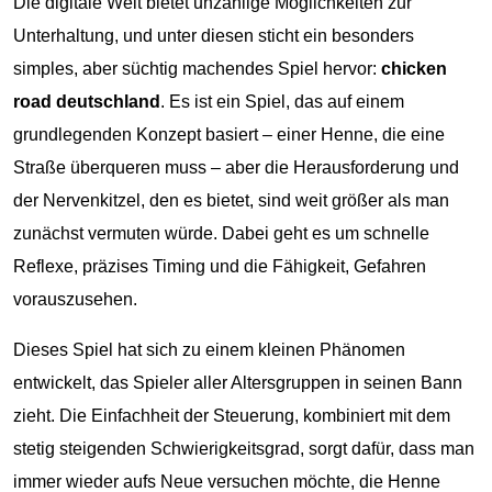
Die digitale Welt bietet unzählige Möglichkeiten zur
Unterhaltung, und unter diesen sticht ein besonders
simples, aber süchtig machendes Spiel hervor:
chicken
road deutschland
. Es ist ein Spiel, das auf einem
grundlegenden Konzept basiert – einer Henne, die eine
Straße überqueren muss – aber die Herausforderung und
der Nervenkitzel, den es bietet, sind weit größer als man
zunächst vermuten würde. Dabei geht es um schnelle
Reflexe, präzises Timing und die Fähigkeit, Gefahren
vorauszusehen.
Dieses Spiel hat sich zu einem kleinen Phänomen
entwickelt, das Spieler aller Altersgruppen in seinen Bann
zieht. Die Einfachheit der Steuerung, kombiniert mit dem
stetig steigenden Schwierigkeitsgrad, sorgt dafür, dass man
immer wieder aufs Neue versuchen möchte, die Henne