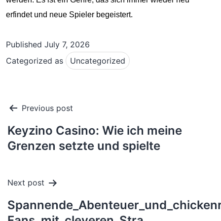
erfindet und neue Spieler begeistert.
Published
July 7, 2026
Categorized as
Uncategorized
Post
Previous post
navigation
Keyzino Casino: Wie ich meine
Grenzen setzte und spielte
Next post
Spannende_Abenteuer_und_chickenr
Fans_mit_cleveren_Stra