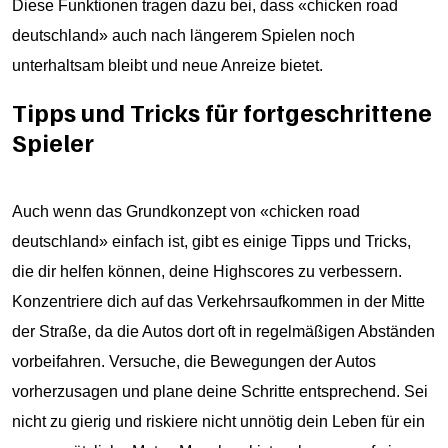
Diese Funktionen tragen dazu bei, dass «chicken road
deutschland» auch nach längerem Spielen noch
unterhaltsam bleibt und neue Anreize bietet.
Tipps und Tricks für fortgeschrittene
Spieler
Auch wenn das Grundkonzept von «chicken road
deutschland» einfach ist, gibt es einige Tipps und Tricks,
die dir helfen können, deine Highscores zu verbessern.
Konzentriere dich auf das Verkehrsaufkommen in der Mitte
der Straße, da die Autos dort oft in regelmäßigen Abständen
vorbeifahren. Versuche, die Bewegungen der Autos
vorherzusagen und plane deine Schritte entsprechend. Sei
nicht zu gierig und riskiere nicht unnötig dein Leben für ein