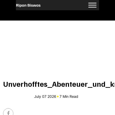
Unverhofftes_Abenteuer_und_kn
July 07 2026
7 Min Read