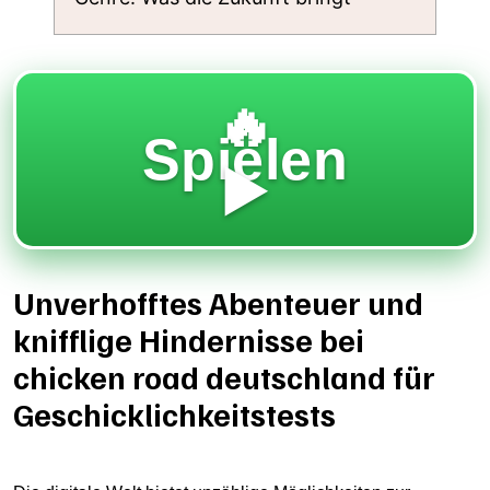
🔥
Spielen
▶️
Unverhofftes Abenteuer und
knifflige Hindernisse bei
chicken road deutschland für
Geschicklichkeitstests