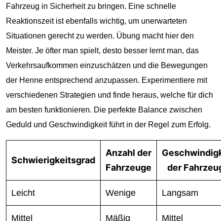
Fahrzeug in Sicherheit zu bringen. Eine schnelle
Reaktionszeit ist ebenfalls wichtig, um unerwarteten
Situationen gerecht zu werden. Übung macht hier den
Meister. Je öfter man spielt, desto besser lernt man, das
Verkehrsaufkommen einzuschätzen und die Bewegungen
der Henne entsprechend anzupassen. Experimentiere mit
verschiedenen Strategien und finde heraus, welche für dich
am besten funktionieren. Die perfekte Balance zwischen
Geduld und Geschwindigkeit führt in der Regel zum Erfolg.
Anzahl der
Geschwindigk
Schwierigkeitsgrad
Fahrzeuge
der Fahrzeu
Leicht
Wenige
Langsam
Mittel
Mäßig
Mittel