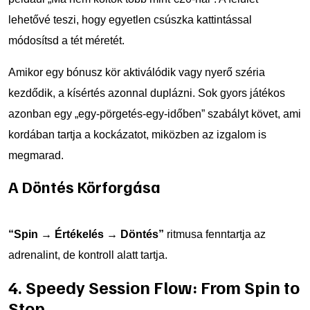
lehetővé teszi, hogy egyetlen csúszka kattintással
módosítsd a tét méretét.
Amikor egy bónusz kör aktiválódik vagy nyerő széria
kezdődik, a kísértés azonnal duplázni. Sok gyors játékos
azonban egy „egy‑pörgetés‑egy‑időben” szabályt követ, ami
kordában tartja a kockázatot, miközben az izgalom is
megmarad.
A Döntés Körforgása
“Spin → Értékelés → Döntés”
ritmusa fenntartja az
adrenalint, de kontroll alatt tartja.
4. Speedy Session Flow: From Spin to
Stop