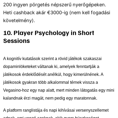
200 ingyen pörgetés népszerű nyerőgépeken.
Heti cashback akár €3000-ig (nem kell fogadási
követelmény).
10. Player Psychology in Short
Sessions
A kognitív kutatások szerint a rövid játékok szakaszai
dopaminlöketeket váltanak ki, amelyek fenntartják a
játékosok érdeklődését anélkül, hogy kimerülnének. A
játékosok gyakran több alkalommal térnek vissza a
Vegasino‑hoz egy nap alatt, mert minden látogatás egy mini
kalandnak érzi magát, nem pedig egy maratonnak.
A platform ranglistája és napi kihívásai versenyszellemet