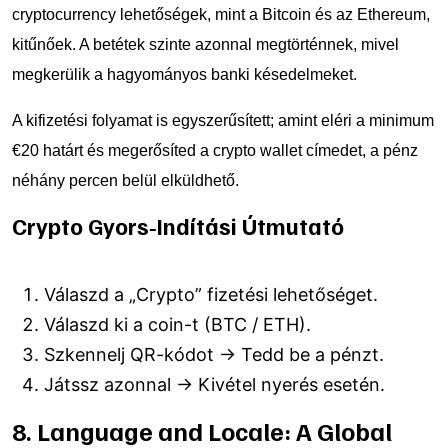
cryptocurrency lehetőségek, mint a Bitcoin és az Ethereum,
kitűnőek. A betétek szinte azonnal megtörténnek, mivel
megkerülik a hagyományos banki késedelmeket.
A kifizetési folyamat is egyszerűsített; amint eléri a minimum
€20 határt és megerősíted a crypto wallet címedet, a pénz
néhány percen belül elküldhető.
Crypto Gyors‑Indítási Útmutató
Válaszd a „Crypto” fizetési lehetőséget.
Válaszd ki a coin-t (BTC / ETH).
Szkennelj QR-kódot → Tedd be a pénzt.
Játssz azonnal → Kivétel nyerés esetén.
8. Language and Locale: A Global