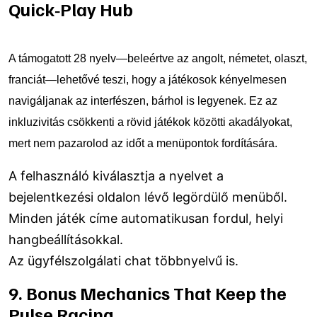
Quick‑Play Hub
A támogatott 28 nyelv—beleértve az angolt, németet, olaszt,
franciát—lehetővé teszi, hogy a játékosok kényelmesen
navigáljanak az interfészen, bárhol is legyenek. Ez az
inkluzivitás csökkenti a rövid játékok közötti akadályokat,
mert nem pazarolod az időt a menüpontok fordítására.
A felhasználó kiválasztja a nyelvet a
bejelentkezési oldalon lévő legördülő menüből.
Minden játék címe automatikusan fordul, helyi
hangbeállításokkal.
Az ügyfélszolgálati chat többnyelvű is.
9. Bonus Mechanics That Keep the
Pulse Racing