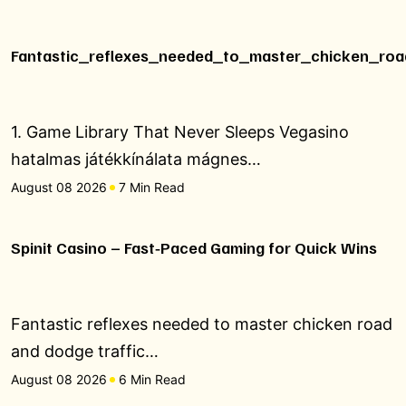
Fantastic_reflexes_needed_to_master_chicken_roa
1. Game Library That Never Sleeps Vegasino
hatalmas játékkínálata mágnes…
August 08 2026
7 Min Read
Spinit Casino – Fast‑Paced Gaming for Quick Wins
Fantastic reflexes needed to master chicken road
and dodge traffic…
August 08 2026
6 Min Read