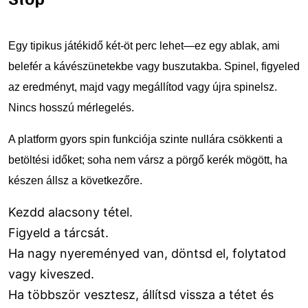
Egy tipikus játékidő két-öt perc lehet—ez egy ablak, ami
belefér a kávészünetekbe vagy buszutakba. Spinel, figyeled
az eredményt, majd vagy megállítod vagy újra spinelsz.
Nincs hosszú mérlegelés.
A platform gyors spin funkciója szinte nullára csökkenti a
betöltési időket; soha nem vársz a pörgő kerék mögött, ha
készen állsz a következőre.
Kezdd alacsony tétel.
Figyeld a tárcsát.
Ha nagy nyereményed van, döntsd el, folytatod
vagy kiveszed.
Ha többször vesztesz, állítsd vissza a tétet és