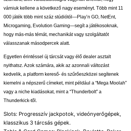
várniuk kellene a következő nagy eseményt. Több mint 11
000 játék több mint száz stúdiótól—Play’n GO, NetEnt,
Microgaming, Evolution Gaming—segít a játékosoknak,
hogy más-más témát, mechanikát vagy szolgáltatót
válasszanak másodpercek alatt.
Egyetlen érintéssel új tárcsát vagy élő dealer asztalt
nyithatsz. Azok számára, akik az azonnali változást
kedvelik, a platform kereső- és szűrőeszközei segítenek
kiemelni a népszerű címeket, mint például a “Mega Moolah”
vagy a niche kiadásokat, mint a “Thunderbolt” a
Thunderkick-től.
Slots: Progresszív jackpotok, videónyerőgépek,
klasszikus 3 tárcsás gépek.