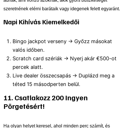
adnak, ami vonzó azoknak, akik gyors büszkeséget
szeretnének elérni barátaik vagy idegenek felett egyaránt.
Napi Kihívás Kiemelkedői
Bingo jackpot verseny → Győzz másokat
valós időben.
Scratch card szériák → Nyerj akár €500-ot
percek alatt.
Live dealer összecsapás → Duplázd meg a
téted 15 másodperten belül.
11. Csatlakozz 200 Ingyen
Pörgetésért!
Ha olyan helyet keresel, ahol minden perc számít, és