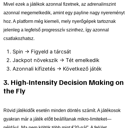
Mivel ezek a játékok azonnal fizetnek, az adrenalinszint
azonnal megemelkedik, amint egy payline nagy nyereményt
hoz. A platform még kiemeli, mely nyerőgépek tartoznak
jelenleg a legfelső progresszív szinthez, így azonnal
csatlakozhatsz.
Spin → Figyeld a tárcsát
Jackpot növekszik → Tét emelkedik
Azonnali kifizetés → Következő játék
3. High‑Intensity Decision Making on
the Fly
Rövid játékidők esetén minden döntés számít. A játékosok
gyakran már a játék előtt beállítanak mikro‑limiteket—
például „Ma nem költök több mint €20‑nál”. A felület