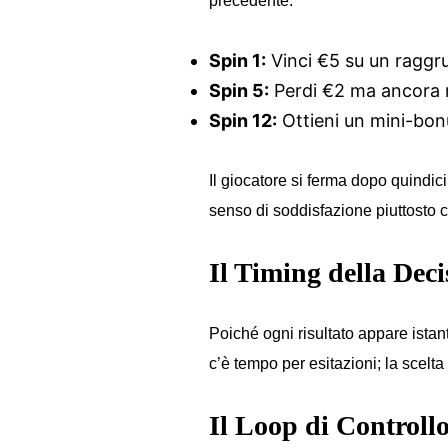
precedente.
Spin 1:
Vinci €5 su un raggr
Spin 5:
Perdi €2 ma ancora 
Spin 12:
Ottieni un mini-bon
Il giocatore si ferma dopo quindi
senso di soddisfazione piuttosto c
Il Timing della Deci
Poiché ogni risultato appare ista
c’è tempo per esitazioni; la scelta
Il Loop di Controllo