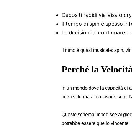
Depositi rapidi via Visa o c
Il tempo di spin è spesso in
Le decisioni di continuare 
Il ritmo è quasi musicale: spin, vi
Perché la Velocit
In un mondo dove la capacità di at
linea si ferma a tuo favore, senti
Questo schema impedisce ai giocato
potrebbe essere quello vincente.