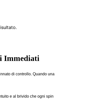
sultato.
ti Immediati
o innato di controllo. Quando una
tuito e al brivido che ogni spin