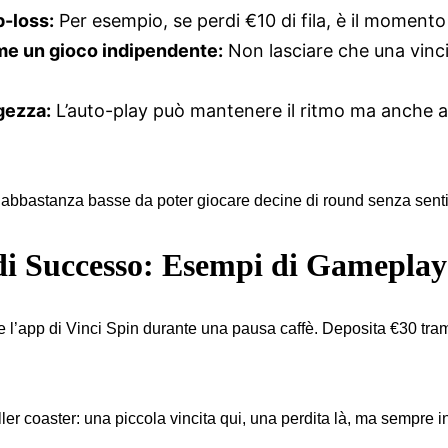
p-loss:
Per esempio, se perdi €10 di fila, è il momento 
me un gioco indipendente:
Non lasciare che una vinci
gezza:
L’auto-play può mantenere il ritmo ma anche ac
abbastanza basse da poter giocare decine di round senza sentir
 di Successo: Esempi di Gameplay
re l’app di Vinci Spin durante una pausa caffè. Deposita €30 t
ler coaster: una piccola vincita qui, una perdita là, ma sempre i