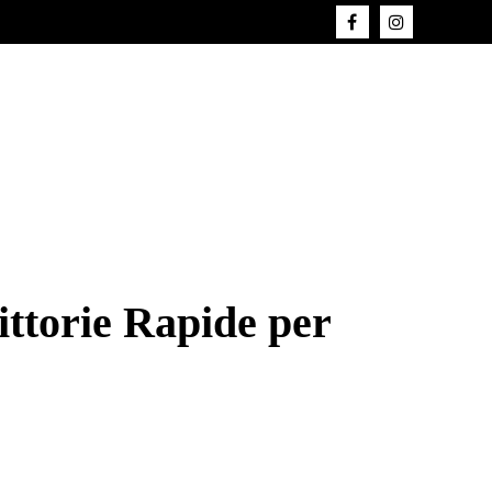
ittorie Rapide per