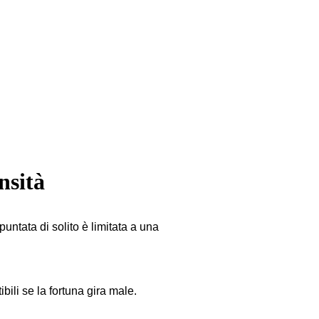
nsità
untata di solito è limitata a una
ili se la fortuna gira male.