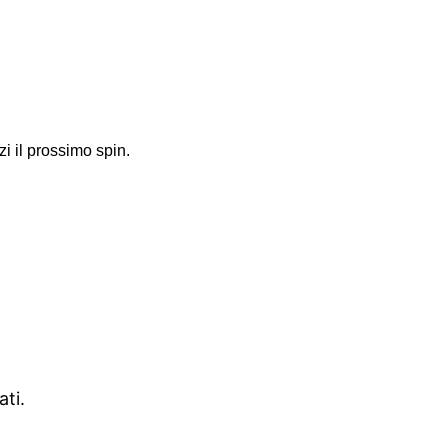
i il prossimo spin.
ti.