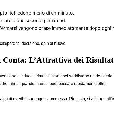
rypto richiedono meno di un minuto.
feriore a due secondi per round.
o fermarsi vengono prese immediatamente dopo ogni ri
ncita/perdita, decisione, spin di nuovo.
à Conta: L’Attrattiva dei Risulta
tenzione si riduce, i risultati istantanei soddisfano un desideri
 l’adrenalina; quando manca, puoi passare rapidamente oltre.
ri di overthinkare ogni scommessa. Piuttosto, si affidano all’in