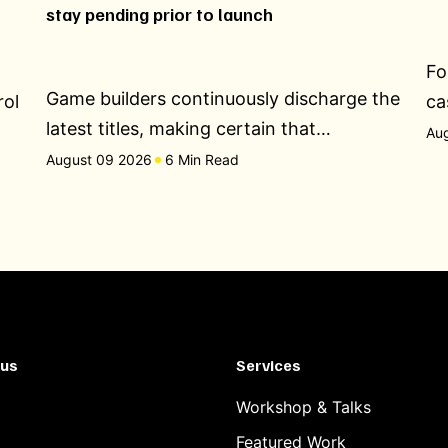
stay pending prior to launch
Fo
Game builders continuously discharge the
rol
ca
latest titles, making certain that…
Au
August 09 2026
6 Min Read
 us
Services
Workshop & Talks
Featured Work