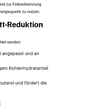
 und zur Fettverbrennung
Energiequelle zu nutzen.
ett-Reduktion
chtet werden:
ell angepasst und an
gem Kohlenhydratanteil
uterol und fördert die
l