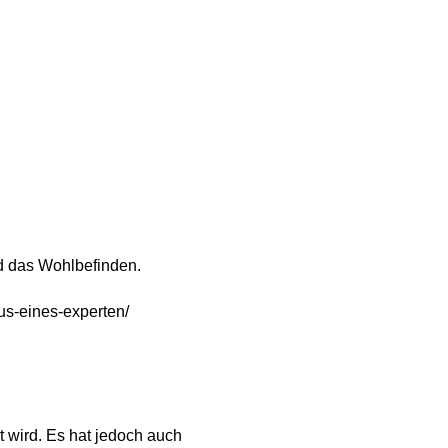
:
nd das Wohlbefinden.
us-eines-experten/
t wird. Es hat jedoch auch