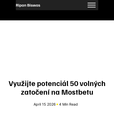
Využijte potenciál 50 volných
zatočení na Mostbetu
April 15 2026
4 Min Read