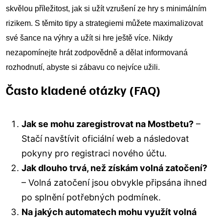
skvělou příležitost, jak si užít vzrušení ze hry s minimálním
rizikem. S těmito tipy a strategiemi můžete maximalizovat
své šance na výhry a užít si hre ještě více. Nikdy
nezapomínejte hrát zodpovědně a dělat informovaná
rozhodnutí, abyste si zábavu co nejvíce užili.
Často kladené otázky (FAQ)
Jak se mohu zaregistrovat na Mostbetu?
–
Stačí navštívit oficiální web a následovat
pokyny pro registraci nového účtu.
Jak dlouho trvá, než získám volná zatočení?
– Volná zatočení jsou obvykle připsána ihned
po splnění potřebných podmínek.
Na jakých automatech mohu využít volná