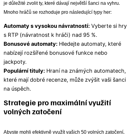
je důležité zvolit ty, které dávají největší šanci na vyhru.
Mnoho hráčů se rozhoduje pro následující typy her:
Automaty s vysokou návratností:
Vyberte si hry
s RTP (návratnost k hráči) nad 95 %.
Bonusové automaty:
Hledejte automaty, které
nabízejí rozšířené bonusové funkce nebo
jackpoty.
Populární tituly:
Hraní na známých automatech,
které mají dobré recenze, může zvýšit vaši šanci
na úspěch.
Strategie pro maximální využití
volných zatočení
Abyste mohli efektivně využít vašich 50 volných zatočení,