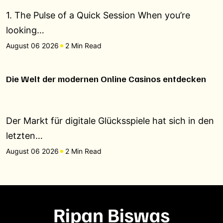
1. The Pulse of a Quick Session When you’re
looking…
August 06 2026
2 Min Read
Die Welt der modernen Online Casinos entdecken
Der Markt für digitale Glücksspiele hat sich in den
letzten…
August 06 2026
2 Min Read