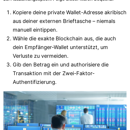
Kopiere deine private Wallet-Adresse akribisch
aus deiner externen Brieftasche – niemals
manuell eintippen.
Wähle die exakte Blockchain aus, die auch
dein Empfänger-Wallet unterstützt, um
Verluste zu vermeiden.
Gib den Betrag ein und authorisiere die
Transaktion mit der Zwei-Faktor-
Authentifizierung.