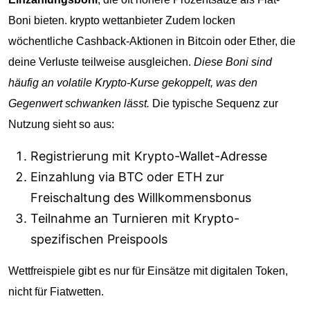
Boni bieten.
krypto wettanbieter
Zudem locken
wöchentliche Cashback-Aktionen in Bitcoin oder Ether, die
deine Verluste teilweise ausgleichen.
Diese Boni sind
häufig an volatile Krypto-Kurse gekoppelt, was den
Gegenwert schwanken lässt.
Die typische Sequenz zur
Nutzung sieht so aus:
Registrierung mit Krypto-Wallet-Adresse
Einzahlung via BTC oder ETH zur
Freischaltung des Willkommensbonus
Teilnahme an Turnieren mit Krypto-
spezifischen Preispools
Wettfreispiele gibt es nur für Einsätze mit digitalen Token,
nicht für Fiatwetten.