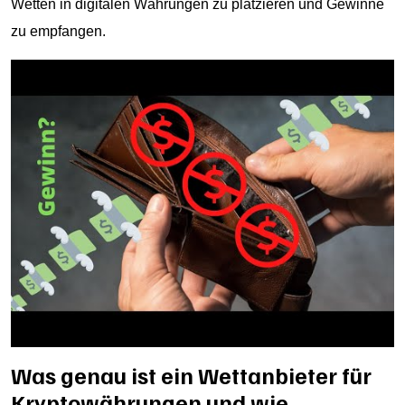
Wetten in digitalen Währungen zu platzieren und Gewinne
zu empfangen.
Was genau ist ein Wettanbieter für
Kryptowährungen und wie