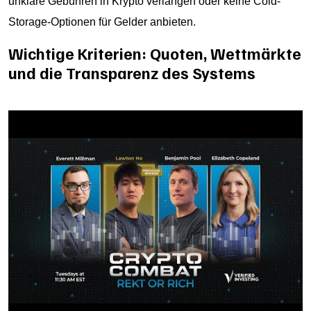
unklare Gebühren in Krypto verlangen oder keine Cold-
Storage-Optionen für Gelder anbieten.
Wichtige Kriterien: Quoten, Wettmärkte
und die Transparenz des Systems