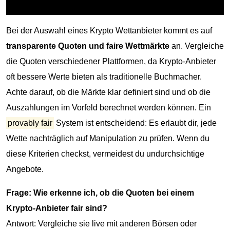
Bei der Auswahl eines Krypto Wettanbieter kommt es auf
transparente Quoten und faire Wettmärkte
an. Vergleiche
die Quoten verschiedener Plattformen, da Krypto-Anbieter
oft bessere Werte bieten als traditionelle Buchmacher.
Achte darauf, ob die Märkte klar definiert sind und ob die
Auszahlungen im Vorfeld berechnet werden können. Ein
provably fair
System ist entscheidend: Es erlaubt dir, jede
Wette nachträglich auf Manipulation zu prüfen. Wenn du
diese Kriterien checkst, vermeidest du undurchsichtige
Angebote.
Frage: Wie erkenne ich, ob die Quoten bei einem
Krypto-Anbieter fair sind?
Antwort: Vergleiche sie live mit anderen Börsen oder