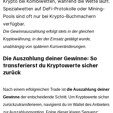
Krypto bei Kombiwetten, während die Wette läuft.
Spezialwetten auf DeFi-Protokolle oder Mining-
Pools sind oft nur bei Krypto-Buchmachern
verfügbar.
Die Gewinnauszahlung erfolgt stets in der gleichen
Kryptowährung, in der der Einsatz getätigt wurde,
unabhängig von späteren Kursveränderungen.
Die Auszahlung deiner Gewinne: So
transferierst du Kryptowerte sicher
zurück
Nach einem erfolgreichen Trade ist
die Auszahlung deiner
Gewinne
der entscheidende Schritt. Um Kryptowerte sicher
zurückzutransferieren, navigierst du im Wallet des Anbieters
zur Auszahlungsoption. Folge dieser klaren Sequenz: