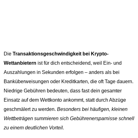
Die
Transaktionsgeschwindigkeit bei Krypto-
Wettanbietern
ist für dich entscheidend, weil Ein- und
Auszahlungen in Sekunden erfolgen – anders als bei
Banküberweisungen oder Kreditkarten, die oft Tage dauern.
Niedrige Gebühren bedeuten, dass fast dein gesamter
Einsatz auf dem Wettkonto ankommt, statt durch Abzüge
geschmälert zu werden.
Besonders bei häufigen, kleinen
Wettbeträgen summieren sich Gebührenersparnisse schnell
zu einem deutlichen Vorteil.