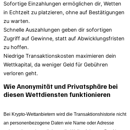
Sofortige Einzahlungen ermöglichen dir, Wetten
in Echtzeit zu platzieren, ohne auf Bestätigungen
zu warten.
Schnelle Auszahlungen geben dir sofortigen
Zugriff auf Gewinne, statt auf Abwicklungsfristen
zu hoffen.
Niedrige Transaktionskosten maximieren dein
Wettkapital, da weniger Geld für Gebühren
verloren geht.
Wie Anonymität und Privatsphäre bei
diesen Wettdiensten funktionieren
Bei Krypto-Wettanbietern wird die Transaktionshistorie nicht
an personenbezogene Daten wie Name oder Adresse