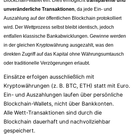
Blockchain-Wallet ein. Dies ermöglicht
transparente und
unveränderliche Transaktionen
, da jede Ein- und
Auszahlung auf der öffentlichen Blockchain protokolliert
wird. Der Wettprozess selbst bleibt identisch, jedoch
entfallen klassische Bankabwicklungen. Gewinne werden
in der gleichen Kryptowährung ausgezahlt, was den
direkten Zugriff auf das Kapital ohne Währungsumtausch
oder traditionelle Verzögerungen erlaubt.
Einsätze erfolgen ausschließlich mit
Kryptowährungen (z. B. BTC, ETH) statt mit Euro.
Ein- und Auszahlungen laufen über persönliche
Blockchain-Wallets, nicht über Bankkonten.
Alle Wett-Transaktionen sind durch die
Blockchain dauerhaft und nachvollziehbar
gespeichert.