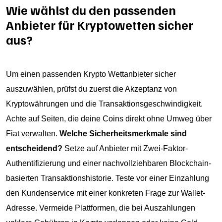
Wie wählst du den passenden
Anbieter für Kryptowetten sicher
aus?
Um einen passenden Krypto Wettanbieter sicher
auszuwählen, prüfst du zuerst die Akzeptanz von
Kryptowährungen und die Transaktionsgeschwindigkeit.
Achte auf Seiten, die deine Coins direkt ohne Umweg über
Fiat verwalten.
Welche Sicherheitsmerkmale sind
entscheidend?
Setze auf Anbieter mit Zwei-Faktor-
Authentifizierung und einer nachvollziehbaren Blockchain-
basierten Transaktionshistorie. Teste vor einer Einzahlung
den Kundenservice mit einer konkreten Frage zur Wallet-
Adresse. Vermeide Plattformen, die bei Auszahlungen