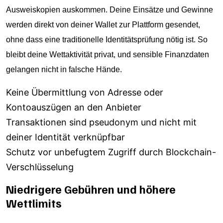
Ausweiskopien auskommen. Deine Einsätze und Gewinne
werden direkt von deiner Wallet zur Plattform gesendet,
ohne dass eine traditionelle Identitätsprüfung nötig ist. So
bleibt deine Wettaktivität privat, und sensible Finanzdaten
gelangen nicht in falsche Hände.
Keine Übermittlung von Adresse oder
Kontoauszügen an den Anbieter
Transaktionen sind pseudonym und nicht mit
deiner Identität verknüpfbar
Schutz vor unbefugtem Zugriff durch Blockchain-
Verschlüsselung
Niedrigere Gebühren und höhere
Wettlimits