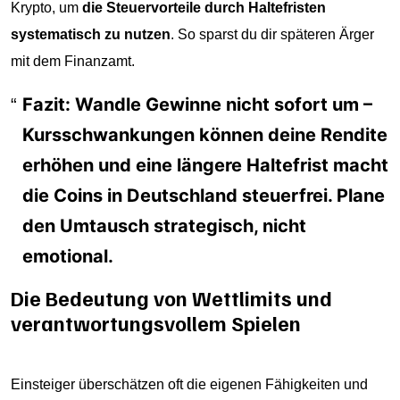
Krypto, um
die Steuervorteile durch Haltefristen
systematisch zu nutzen
. So sparst du dir späteren Ärger
mit dem Finanzamt.
Fazit: Wandle Gewinne nicht sofort um –
Kursschwankungen können deine Rendite
erhöhen und eine längere Haltefrist macht
die Coins in Deutschland steuerfrei. Plane
den Umtausch strategisch, nicht
emotional.
Die Bedeutung von Wettlimits und
verantwortungsvollem Spielen
Einsteiger überschätzen oft die eigenen Fähigkeiten und