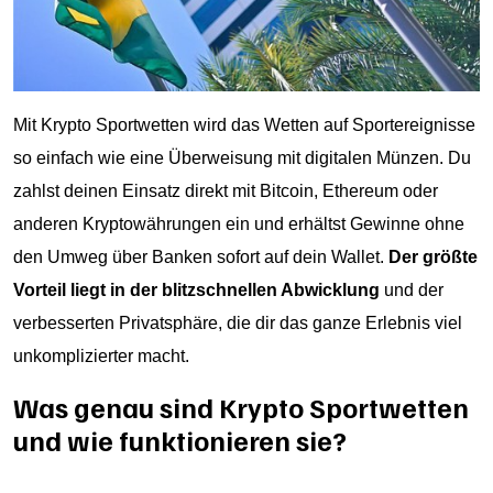
Mit Krypto Sportwetten wird das Wetten auf Sportereignisse
so einfach wie eine Überweisung mit digitalen Münzen. Du
zahlst deinen Einsatz direkt mit Bitcoin, Ethereum oder
anderen Kryptowährungen ein und erhältst Gewinne ohne
den Umweg über Banken sofort auf dein Wallet.
Der größte
Vorteil liegt in der blitzschnellen Abwicklung
und der
verbesserten Privatsphäre, die dir das ganze Erlebnis viel
unkomplizierter macht.
Was genau sind Krypto Sportwetten
und wie funktionieren sie?