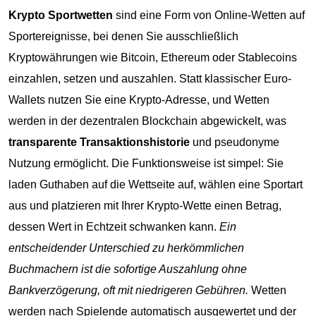
Krypto Sportwetten
sind eine Form von Online-Wetten auf
Sportereignisse, bei denen Sie ausschließlich
Kryptowährungen wie Bitcoin, Ethereum oder Stablecoins
einzahlen, setzen und auszahlen. Statt klassischer Euro-
Wallets nutzen Sie eine Krypto-Adresse, und Wetten
werden in der dezentralen Blockchain abgewickelt, was
transparente Transaktionshistorie
und pseudonyme
Nutzung ermöglicht. Die Funktionsweise ist simpel: Sie
laden Guthaben auf die Wettseite auf, wählen eine Sportart
aus und platzieren mit Ihrer Krypto-Wette einen Betrag,
dessen Wert in Echtzeit schwanken kann.
Ein
entscheidender Unterschied zu herkömmlichen
Buchmachern ist die sofortige Auszahlung ohne
Bankverzögerung, oft mit niedrigeren Gebühren.
Wetten
werden nach Spielende automatisch ausgewertet und der