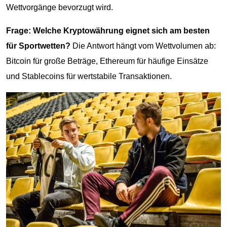
Wettvorgänge bevorzugt wird.
Frage: Welche Kryptowährung eignet sich am besten
für Sportwetten?
Die Antwort hängt vom Wettvolumen ab:
Bitcoin für große Beträge, Ethereum für häufige Einsätze
und Stablecoins für wertstabile Transaktionen.