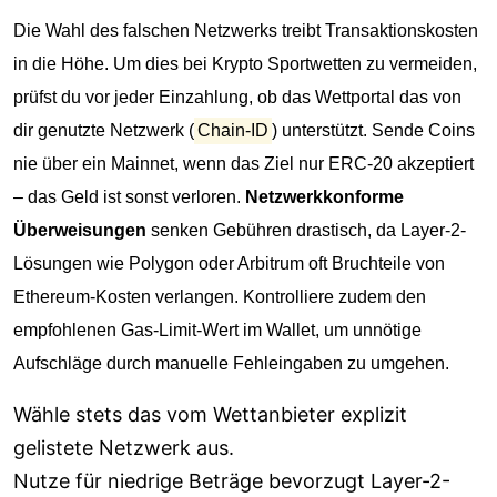
Die Wahl des falschen Netzwerks treibt Transaktionskosten
in die Höhe. Um dies bei Krypto Sportwetten zu vermeiden,
prüfst du vor jeder Einzahlung, ob das Wettportal das von
dir genutzte Netzwerk (
Chain-ID
) unterstützt. Sende Coins
nie über ein Mainnet, wenn das Ziel nur ERC-20 akzeptiert
– das Geld ist sonst verloren.
Netzwerkkonforme
Überweisungen
senken Gebühren drastisch, da Layer-2-
Lösungen wie Polygon oder Arbitrum oft Bruchteile von
Ethereum-Kosten verlangen. Kontrolliere zudem den
empfohlenen Gas-Limit-Wert im Wallet, um unnötige
Aufschläge durch manuelle Fehleingaben zu umgehen.
Wähle stets das vom Wettanbieter explizit
gelistete Netzwerk aus.
Nutze für niedrige Beträge bevorzugt Layer-2-