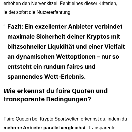
erhöhen den Nervenkitzel. Fehlt eines dieser Kriterien,
leidet sofort die Nutzererfahrung.
Fazit: Ein exzellenter Anbieter verbindet
maximale Sicherheit deiner Kryptos mit
blitzschneller Liquidität und einer Vielfalt
an dynamischen Wettoptionen – nur so
entsteht ein rundum faires und
spannendes Wett-Erlebnis.
Wie erkennst du faire Quoten und
transparente Bedingungen?
Faire Quoten bei Krypto Sportwetten erkennst du, indem du
mehrere Anbieter parallel vergleichst
. Transparente