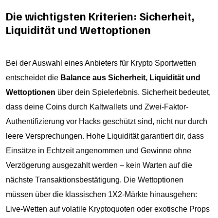
Die wichtigsten Kriterien: Sicherheit,
Liquidität und Wettoptionen
Bei der Auswahl eines Anbieters für Krypto Sportwetten
entscheidet die
Balance aus Sicherheit, Liquidität und
Wettoptionen
über dein Spielerlebnis. Sicherheit bedeutet,
dass deine Coins durch Kaltwallets und Zwei-Faktor-
Authentifizierung vor Hacks geschützt sind, nicht nur durch
leere Versprechungen. Hohe Liquidität garantiert dir, dass
Einsätze in Echtzeit angenommen und Gewinne ohne
Verzögerung ausgezahlt werden – kein Warten auf die
nächste Transaktionsbestätigung. Die Wettoptionen
müssen über die klassischen 1X2-Märkte hinausgehen:
Live-Wetten auf volatile Kryptoquoten oder exotische Props