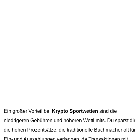
Ein großer Vorteil bei
Krypto Sportwetten
sind die
niedrigeren Gebühren und höheren Wettlimits. Du sparst dir
die hohen Prozentsätze, die traditionelle Buchmacher oft für
Ein- und Auszahlungen verlangen, da Transaktionen mit