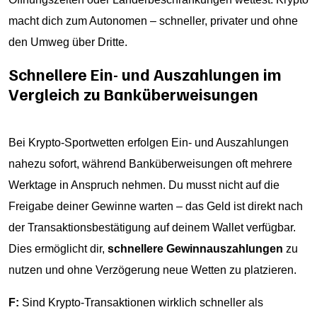
macht dich zum Autonomen – schneller, privater und ohne
den Umweg über Dritte.
Schnellere Ein- und Auszahlungen im
Vergleich zu Banküberweisungen
Bei Krypto-Sportwetten erfolgen Ein- und Auszahlungen
nahezu sofort, während Banküberweisungen oft mehrere
Werktage in Anspruch nehmen. Du musst nicht auf die
Freigabe deiner Gewinne warten – das Geld ist direkt nach
der Transaktionsbestätigung auf deinem Wallet verfügbar.
Dies ermöglicht dir,
schnellere Gewinnauszahlungen
zu
nutzen und ohne Verzögerung neue Wetten zu platzieren.
F:
Sind Krypto-Transaktionen wirklich schneller als