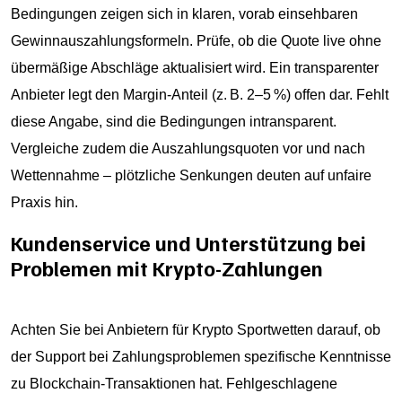
Bedingungen zeigen sich in klaren, vorab einsehbaren
Gewinnauszahlungsformeln. Prüfe, ob die Quote live ohne
übermäßige Abschläge aktualisiert wird. Ein transparenter
Anbieter legt den Margin-Anteil (z. B. 2–5 %) offen dar. Fehlt
diese Angabe, sind die Bedingungen intransparent.
Vergleiche zudem die Auszahlungsquoten vor und nach
Wettennahme – plötzliche Senkungen deuten auf unfaire
Praxis hin.
Kundenservice und Unterstützung bei
Problemen mit Krypto-Zahlungen
Achten Sie bei Anbietern für Krypto Sportwetten darauf, ob
der Support bei Zahlungsproblemen spezifische Kenntnisse
zu Blockchain-Transaktionen hat. Fehlgeschlagene