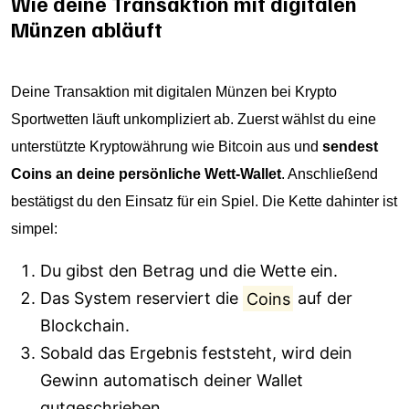
Wie deine Transaktion mit digitalen
Münzen abläuft
Deine Transaktion mit digitalen Münzen bei Krypto
Sportwetten läuft unkompliziert ab. Zuerst wählst du eine
unterstützte Kryptowährung wie Bitcoin aus und
sendest
Coins an deine persönliche Wett-Wallet
. Anschließend
bestätigst du den Einsatz für ein Spiel. Die Kette dahinter ist
simpel:
Du gibst den Betrag und die Wette ein.
Das System reserviert die
Coins
auf der
Blockchain.
Sobald das Ergebnis feststeht, wird dein
Gewinn automatisch deiner Wallet
gutgeschrieben.