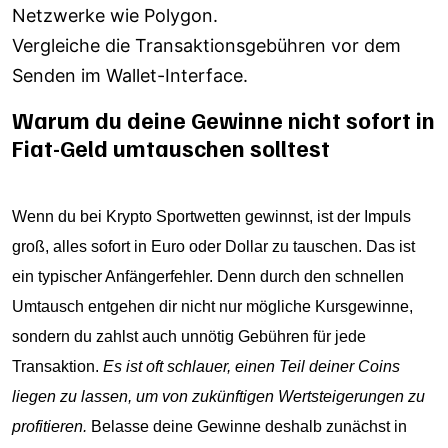
Netzwerke wie Polygon.
Vergleiche die Transaktionsgebühren vor dem
Senden im Wallet-Interface.
Warum du deine Gewinne nicht sofort in
Fiat-Geld umtauschen solltest
Wenn du bei Krypto Sportwetten gewinnst, ist der Impuls
groß, alles sofort in Euro oder Dollar zu tauschen. Das ist
ein typischer Anfängerfehler. Denn durch den schnellen
Umtausch entgehen dir nicht nur mögliche Kursgewinne,
sondern du zahlst auch unnötig Gebühren für jede
Transaktion.
Es ist oft schlauer, einen Teil deiner Coins
liegen zu lassen, um von zukünftigen Wertsteigerungen zu
profitieren.
Belasse deine Gewinne deshalb zunächst in