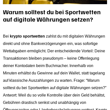
Warum solltest du bei Sportwetten
auf digitale Währungen setzen?
Bei
krypto sportwetten
zahlst du mit digitalen Währungen
direkt und ohne Bankverzögerungen ein, was sofortige
Wettabgaben ermöglicht. Der entscheidende Vorteil: Deine
Transaktionen bleiben pseudonym – keine Offenlegung
deiner Kontodaten beim Buchmacher. Innerhalb von
Minuten erhältst du Gewinne auf dein Wallet, statt tagelang
auf klassische Auszahlungen zu warten. Frage: “Warum
solltest du bei Sportwetten auf digitale Währungen setzen?”
Antwort: Weil du so volle Kontrolle über dein Geld behältst,
Gebühren drastisch senkst und unabhängig von
Öffnungszeiten oder Länderbeschränkungen wettest. Krypto