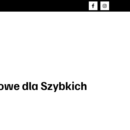
łowe dla Szybkich