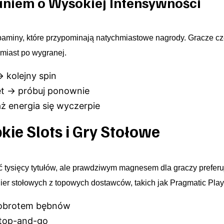
aniem o Wysokiej Intensywności
paminy, które przypominają natychmiastowe nagrody. Gracze c
miast po wygranej.
 kolejny spin
et → próbuj ponownie
ż energia się wyczerpie
kie Slots i Gry Stołowe
 tysięcy tytułów, ale prawdziwym magnesem dla graczy preferuj
gier stołowych z topowych dostawców, takich jak Pragmatic Play
 obrotem bębnów
stop-and-go