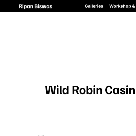
Galleries
Workshop & 
Wild Robin Casin