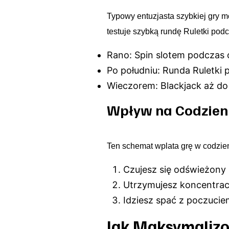
Typowy entuzjasta szybkiej gry m
testuje szybką rundę Ruletki pod
Rano: Spin slotem podczas 
Po południu: Runda Ruletki
Wieczorem: Blackjack aż do
Wpływ na Codzien
Ten schemat wplata grę w codzien
Czujesz się odświeżony 
Utrzymujesz koncentracj
Idziesz spać z poczucie
Jak Maksymaliz