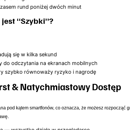
z czasem rund poniżej dwóch minut
 jest “Szybki”?
adują się w kilka sekund
twy do odczytania na ekranach mobilnych
ry szybko równoważy ryzyko i nagrodę
irst & Natychmiastowy Dostęp
wana pod kątem smartfonów, co oznacza, że możesz rozpocząć 
kawę.
ia — wszystko działa w przeglądarce