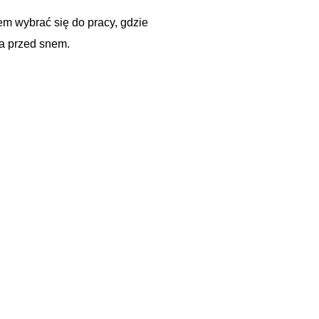
em wybrać się do pracy, gdzie
ka przed snem.