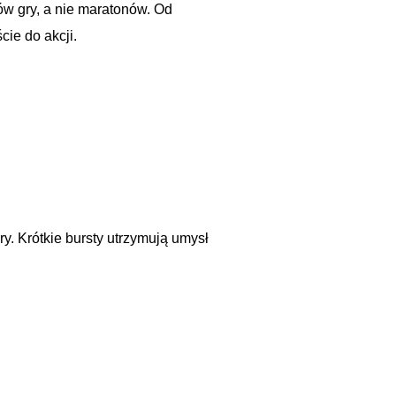
ów gry, a nie maratonów. Od
ie do akcji.
y. Krótkie bursty utrzymują umysł