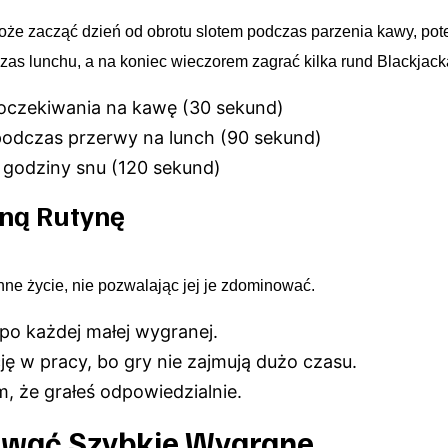
oże zacząć dzień od obrotu slotem podczas parzenia kawy, pot
czas lunchu, a na koniec wieczorem zagrać kilka rund Blackjac
oczekiwania na kawę (30 sekund)
 podczas przerwy na lunch (90 sekund)
 godziny snu (120 sekund)
ną Rutynę
ne życie, nie pozwalając jej je zdominować.
po każdej małej wygranej.
ę w pracy, bo gry nie zajmują dużo czasu.
m, że grałeś odpowiedzialnie.
ować Szybkie Wygrane