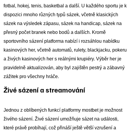
fotbal, hokej, tenis, basketbal a další. U každého sportu je k
dispozici mnoho různých typů sázek, včetně klasických
sázek na výsledek zápasu, sázek na handicap, sázek na
přesný počet branek nebo bodů a dalších. Kromě
sportovního sázení platforma nabízí i rozsáhlou nabídku
kasinových her, včetně automatů, rulety, blackjacku, pokeru
a živých kasinových her s reálnými krupiéry. Výběr her je
pravidelně aktualizován, aby byl zajištěn pestrý a zábavný
zážitek pro všechny hráče.
Živé sázení a streamování
Jednou z oblíbených funkcí platformy
mostbet
je možnost
živého sázení. Živé sázení umožňuje sázet na události,
které právě probíhají, což přináší ještě větší vzrušení a