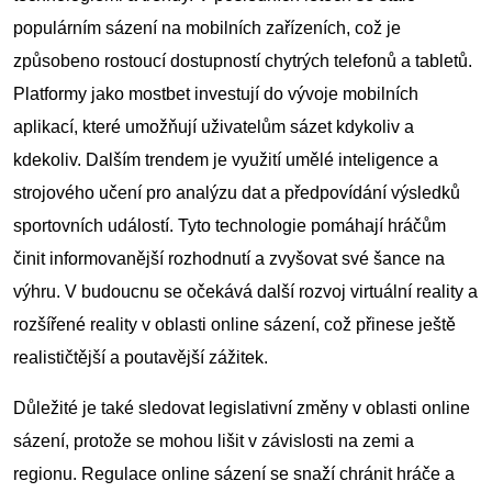
populárním sázení na mobilních zařízeních, což je
způsobeno rostoucí dostupností chytrých telefonů a tabletů.
Platformy jako
mostbet
investují do vývoje mobilních
aplikací, které umožňují uživatelům sázet kdykoliv a
kdekoliv. Dalším trendem je využití umělé inteligence a
strojového učení pro analýzu dat a předpovídání výsledků
sportovních událostí. Tyto technologie pomáhají hráčům
činit informovanější rozhodnutí a zvyšovat své šance na
výhru. V budoucnu se očekává další rozvoj virtuální reality a
rozšířené reality v oblasti online sázení, což přinese ještě
realističtější a poutavější zážitek.
Důležité je také sledovat legislativní změny v oblasti online
sázení, protože se mohou lišit v závislosti na zemi a
regionu. Regulace online sázení se snaží chránit hráče a