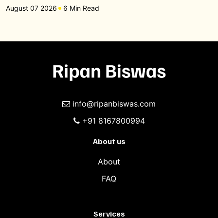
August 07 2026
6 Min Read
info@ripanbiswas.com
+91 8167800994
About us
About
FAQ
Services