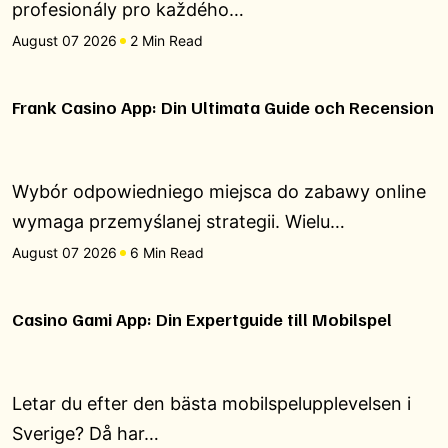
profesionály pro každého…
August 07 2026
2 Min Read
Frank Casino App: Din Ultimata Guide och Recension
Wybór odpowiedniego miejsca do zabawy online
wymaga przemyślanej strategii. Wielu…
August 07 2026
6 Min Read
Casino Gami App: Din Expertguide till Mobilspel
Letar du efter den bästa mobilspelupplevelsen i
Sverige? Då har…