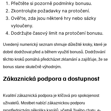
Přečtěte si pozorně podmínky bonusu.
Zkontrolujte požadavky na protočení.
Ověřte, zda jsou některé hry nebo sázky
vyloučeny.
Dodržujte časový limit na protočení bonusu.
Uvedený numerický seznam shrnuje důležité kroky, které je
dobré dodržovat před a během využití bonusů. Dodržování
těchto kroků pomáhá předcházet zklamání a zajišťuje, že se
bonus stane skutečně výhodným.
Zákaznická podpora a dostupnost
Kvalitní zákaznická podpora je klíčová pro spokojenost
uživatelů.
Mostbet
nabízí zákaznickou podporu
prostřednictvím několika kanálů, včetně živého chatu, e-