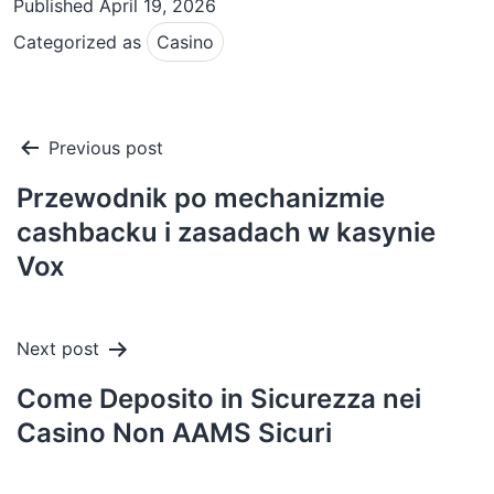
Published
April 19, 2026
Categorized as
Casino
Post
Previous post
navigation
Przewodnik po mechanizmie
cashbacku i zasadach w kasynie
Vox
Next post
Come Deposito in Sicurezza nei
Casino Non AAMS Sicuri