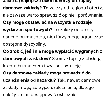
Jakie są najlepsze bukmacherzy oferujący
darmowe zakłady?
To zależy od regionu i oferty,
ale zawsze warto sprawdzić opinie i porównania.
Czy mogę obstawiać na wszystkie rodzaje
wydarzeń sportowych?
To zależy od oferty
danego bukmachera, niektórzy mogą ograniczać
dostępne dyscypliny.
Co zrobić, jeśli nie mogę wypłacić wygranych z
darmowych zakładów?
Skontaktuj się z obsługą
klienta bukmachera i wyjaśnij sytuację.
Czy darmowe zakłady mogą prowadzić do
uzależnienia od hazardu?
Tak, nawet darmowe
zakłady mogą sprzyjać uzależnieniu, dlatego
należy z nimi postępować ostrożnie.