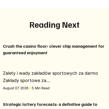
Reading Next
Crush the casino floor: clever chip management for
guaranteed enjoyment
Zalety i wady zakładów sportowych za darmo
Zakłady sportowe za…
August 07 2026
5 Min Read
Strategic lottery forecasts: a definitive guide to