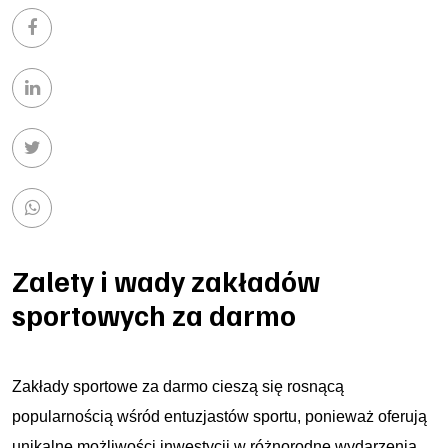
Zalety i wady zakładów
sportowych za darmo
Zakłady sportowe za darmo cieszą się rosnącą
popularnością wśród entuzjastów sportu, ponieważ oferują
unikalne możliwości inwestycji w różnorodne wydarzenia