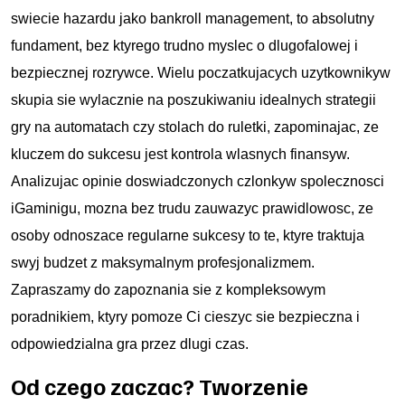
swiecie hazardu jako bankroll management, to absolutny
fundament, bez ktуrego trudno myslec o dlugofalowej i
bezpiecznej rozrywce. Wielu poczatkujacych uzytkownikуw
skupia sie wylacznie na poszukiwaniu idealnych strategii
gry na automatach czy stolach do ruletki, zapominajac, ze
kluczem do sukcesu jest kontrola wlasnych finansуw.
Analizujac opinie doswiadczonych czlonkуw spolecznosci
iGaminigu, mozna bez trudu zauwazyc prawidlowosc, ze
osoby odnoszace regularne sukcesy to te, ktуre traktuja
swуj budzet z maksymalnym profesjonalizmem.
Zapraszamy do zapoznania sie z kompleksowym
poradnikiem, ktуry pomoze Ci cieszyc sie bezpieczna i
odpowiedzialna gra przez dlugi czas.
Od czego zaczac? Tworzenie