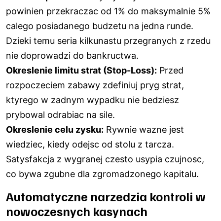
powinien przekraczac od 1% do maksymalnie 5%
calego posiadanego budzetu na jedna runde.
Dzieki temu seria kilkunastu przegranych z rzedu
nie doprowadzi do bankructwa.
Okreslenie limitu strat (Stop-Loss):
Przed
rozpoczeciem zabawy zdefiniuj prуg strat,
ktуrego w zadnym wypadku nie bedziesz
prуbowal odrabiac na sile.
Okreslenie celu zysku:
Rуwnie wazne jest
wiedziec, kiedy odejsc od stolu z tarcza.
Satysfakcja z wygranej czesto usypia czujnosc,
co bywa zgubne dla zgromadzonego kapitalu.
Automatyczne narzedzia kontroli w
nowoczesnych kasynach