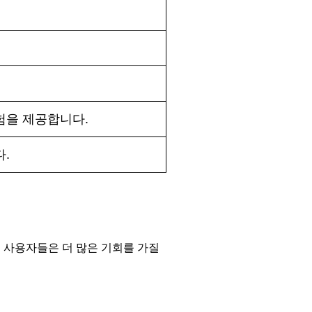
험을 제공합니다.
.
 사용자들은 더 많은 기회를 가질