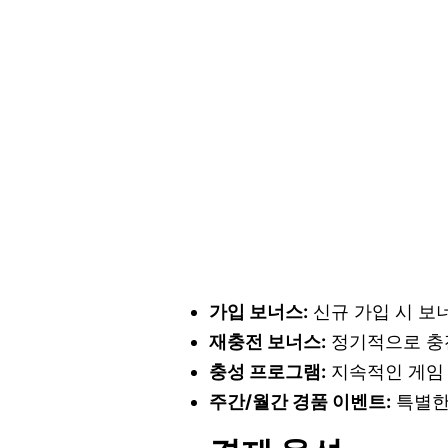
가입 보너스:
신규 가입 시 보
재충전 보너스:
정기적으로 충전
충성 프로그램:
지속적인 게임 
주간/월간 경품 이벤트:
특별한