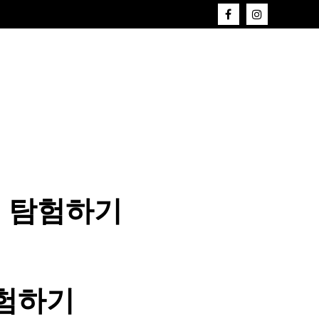
 탐험하기
탐험하기