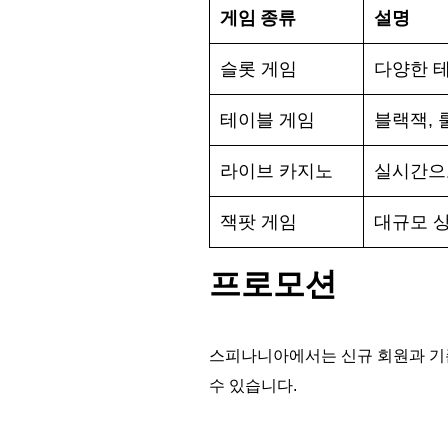
게임 종류
설명
슬롯 게임
다양한 테
테이블 게임
블랙잭, 
라이브 카지노
실시간으로
잭팟 게임
대규모 상
프로모션
스피나니아에서는 신규 회원과 기존
수 있습니다.