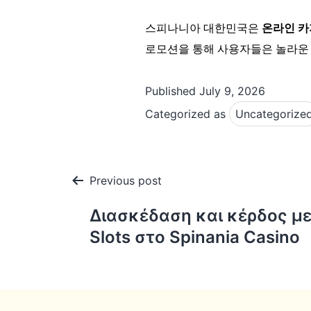
스피나니아 대한민국은
온라인 
로모션을 통해 사용자들은 놀라운 
Published
July 9, 2026
Categorized as
Uncategorize
Post
Previous post
navigation
Διασκέδαση και κέρδος με
Slots στο Spinania Casino