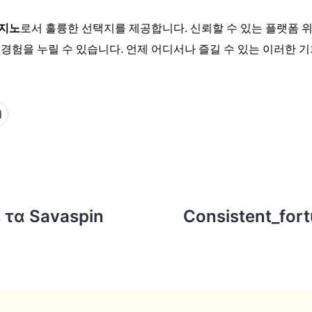
카지노
로서 훌륭한 선택지를 제공합니다. 신뢰할 수 있는 플랫폼 
경험을 누릴 수 있습니다. 언제 어디서나 즐길 수 있는 이러한 기
d
 τα Savaspin
Consistent_for