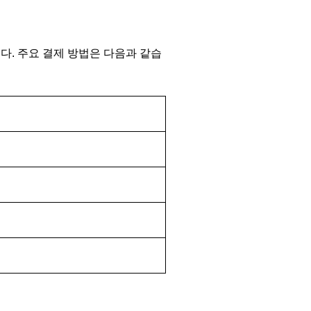
. 주요 결제 방법은 다음과 같습