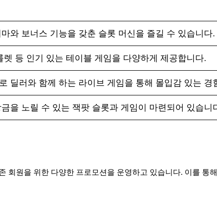
마와 보너스 기능을 갖춘 슬롯 머신을 즐길 수 있습니다.
룰렛 등 인기 있는 테이블 게임을 다양하게 제공합니다.
 딜러와 함께 하는 라이브 게임을 통해 몰입감 있는 경
금을 노릴 수 있는 잭팟 슬롯과 게임이 마련되어 있습니다
 회원을 위한 다양한 프로모션을 운영하고 있습니다. 이를 통해