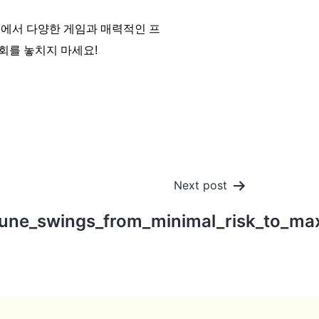
위에서 다양한 게임과 매력적인 프
회를 놓치지 마세요!
Next post
tune_swings_from_minimal_risk_to_m