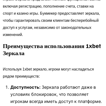
включая регистрацию, пополнение счета, ставки на
спорт и казино игры. Букмекер предоставляет зеркала,
чтобы гарантировать своим клиентам бесперебойный
доступ к услугам, независимо от законодательных
изменений.
Преимущества использования 1xbet
Зеркала
Используя 1xbet зеркало, игроки могут насладиться
рядом преимуществ:
Доступность:
Зеркала работают даже в
условиях блокировок, что позволяет
игрокам всегда иметь доступ к платформе.