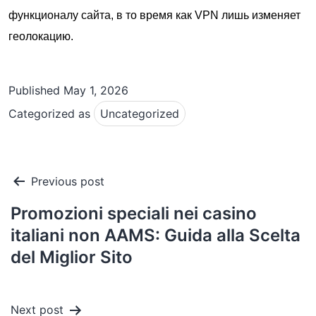
функционалу сайта, в то время как VPN лишь изменяет
геолокацию.
Published
May 1, 2026
Categorized as
Uncategorized
Post
Previous post
navigation
Promozioni speciali nei casino
italiani non AAMS: Guida alla Scelta
del Miglior Sito
Next post