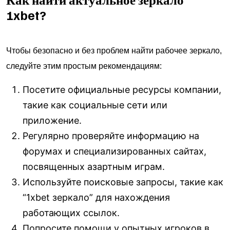
1xbet?
Чтобы безопасно и без проблем найти рабочее зеркало,
следуйте этим простым рекомендациям:
Посетите официальные ресурсы компании,
такие как социальные сети или
приложение.
Регулярно проверяйте информацию на
форумах и специализированных сайтах,
посвященных азартным играм.
Используйте поисковые запросы, такие как
“1xbet зеркало” для нахождения
работающих ссылок.
Попросите помощи у опытных игроков в