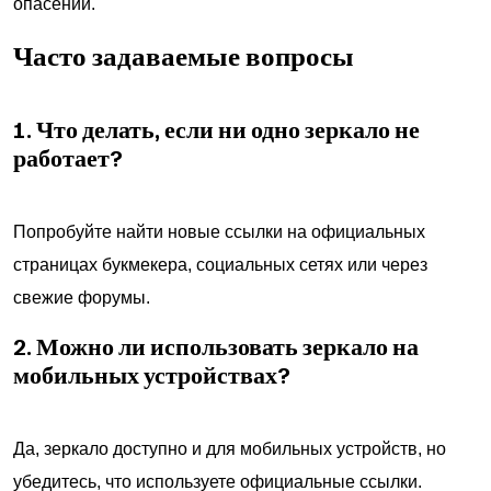
опасений.
Часто задаваемые вопросы
1. Что делать, если ни одно зеркало не
работает?
Попробуйте найти новые ссылки на официальных
страницах букмекера, социальных сетях или через
свежие форумы.
2. Можно ли использовать зеркало на
мобильных устройствах?
Да, зеркало доступно и для мобильных устройств, но
убедитесь, что используете официальные ссылки.