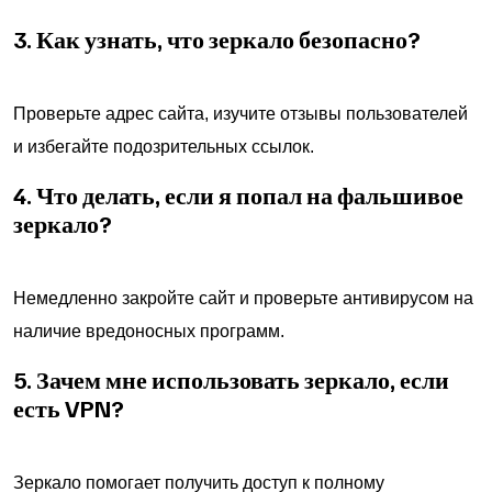
3. Как узнать, что зеркало безопасно?
Проверьте адрес сайта, изучите отзывы пользователей
и избегайте подозрительных ссылок.
4. Что делать, если я попал на фальшивое
зеркало?
Немедленно закройте сайт и проверьте антивирусом на
наличие вредоносных программ.
5. Зачем мне использовать зеркало, если
есть VPN?
Зеркало помогает получить доступ к полному