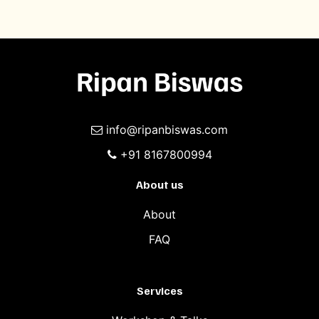
info@ripanbiswas.com
+91 8167800994
About us
About
FAQ
Services