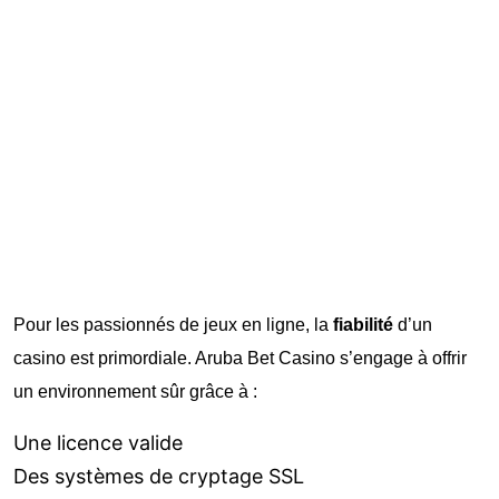
Pour les passionnés de jeux en ligne, la
fiabilité
d’un
casino est primordiale. Aruba Bet Casino s’engage à offrir
un environnement sûr grâce à :
Une licence valide
Des systèmes de cryptage SSL