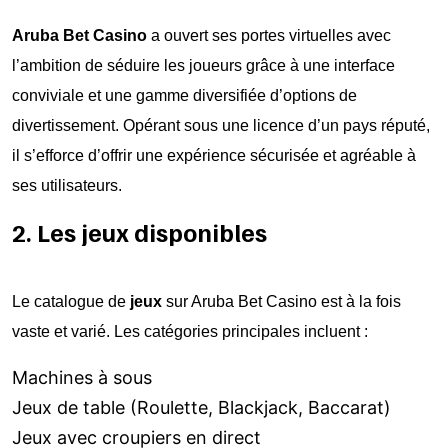
Aruba Bet Casino
a ouvert ses portes virtuelles avec
l’ambition de séduire les joueurs grâce à une interface
conviviale et une gamme diversifiée d’options de
divertissement. Opérant sous une licence d’un pays réputé,
il s’efforce d’offrir une expérience sécurisée et agréable à
ses utilisateurs.
2. Les jeux disponibles
Le catalogue de
jeux
sur Aruba Bet Casino est à la fois
vaste et varié. Les catégories principales incluent :
Machines à sous
Jeux de table (Roulette, Blackjack, Baccarat)
Jeux avec croupiers en direct