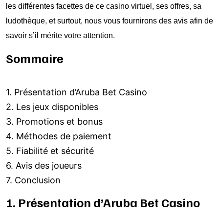
les différentes facettes de ce casino virtuel, ses offres, sa
ludothèque, et surtout, nous vous fournirons des avis afin de
savoir s’il mérite votre attention.
Sommaire
1. Présentation d’Aruba Bet Casino
2. Les jeux disponibles
3. Promotions et bonus
4. Méthodes de paiement
5. Fiabilité et sécurité
6. Avis des joueurs
7. Conclusion
1. Présentation d’Aruba Bet Casino