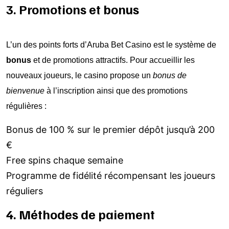
3. Promotions et bonus
L’un des points forts d’Aruba Bet Casino est le système de
bonus
et de promotions attractifs. Pour accueillir les
nouveaux joueurs, le casino propose un
bonus de
bienvenue
à l’inscription ainsi que des promotions
régulières :
Bonus de 100 % sur le premier dépôt jusqu’à 200
€
Free spins chaque semaine
Programme de fidélité récompensant les joueurs
réguliers
4. Méthodes de paiement