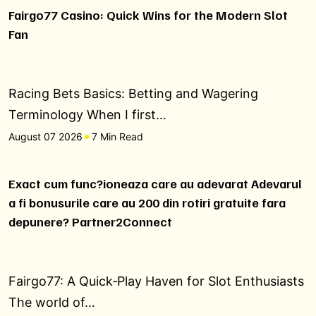
Fairgo77 Casino: Quick Wins for the Modern Slot
Fan
Racing Bets Basics: Betting and Wagering
Terminology When I first…
August 07 2026
7 Min Read
Exact cum func?ioneaza care au adevarat Adevarul
a fi bonusurile care au 200 din rotiri gratuite fara
depunere? Partner2Connect
Fairgo77: A Quick‑Play Haven for Slot Enthusiasts
The world of…