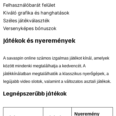
Felhasználóbarát felület
Kiváló grafika és hanghatások
Széles játékválaszték
Versenyképes bónuszok
Játékok és nyeremények
A savaspin online számos izgalmas játékot kínál, amelyek
között mindenki megtalálhatja a kedvencét. A
játékkínálatban megtalálhatók a klasszikus nyerőgépek, a
legújabb video slotok, valamint a változatos asztali játékok.
Legnépszerűbb játékok
Nyeremény