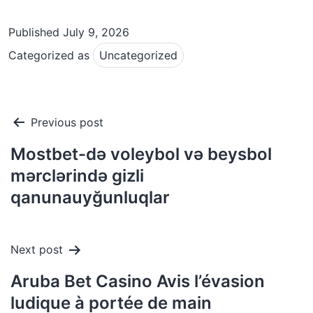
Published
July 9, 2026
Categorized as
Uncategorized
Post
Previous post
navigation
Mostbet-də voleybol və beysbol
mərclərində gizli
qanunauyğunluqlar
Next post
Aruba Bet Casino Avis l’évasion
ludique à portée de main