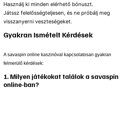
Használj ki minden elérhető bónuszt.
Játssz felelősségteljesen, és ne próbálj meg
visszanyerni veszteségeket.
Gyakran Ismételt Kérdések
A savaspin online kaszinóval kapcsolatosan gyakran
felmerülő kérdések:
1. Milyen játékokat találok a savaspin
online-ban?