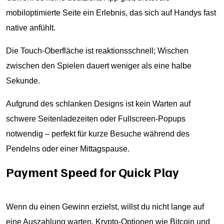
mobiloptimierte Seite ein Erlebnis, das sich auf Handys fast
native anfühlt.
Die Touch-Oberfläche ist reaktionsschnell; Wischen
zwischen den Spielen dauert weniger als eine halbe
Sekunde.
Aufgrund des schlanken Designs ist kein Warten auf
schwere Seitenladezeiten oder Fullscreen-Popups
notwendig – perfekt für kurze Besuche während des
Pendelns oder einer Mittagspause.
Payment Speed for Quick Play
Wenn du einen Gewinn erzielst, willst du nicht lange auf
eine Auszahlung warten. Krypto-Optionen wie Bitcoin und