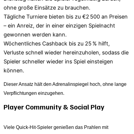
ohne große Einsätze zu brauchen.
Tägliche Turniere bieten bis zu €2 500 an Preisen
– ein Anreiz, der in einer einzigen Spielnacht
gewonnen werden kann.
Wöchentliches Cashback bis zu 25 % hilft,
Verluste schnell wieder hereinzuholen, sodass die
Spieler schneller wieder ins Spiel einsteigen
können.
Dieser Ansatz hält den Adrenalinspiegel hoch, ohne lange
Verpflichtungen einzugehen.
Player Community & Social Play
Viele Quick‑Hit‑Spieler genießen das Prahlen mit