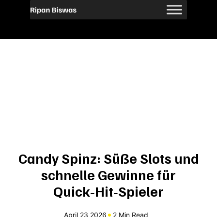
Candy Spinz: Süße Slots und
schnelle Gewinne für
Quick‑Hit‑Spieler
April 23 2026
2 Min Read