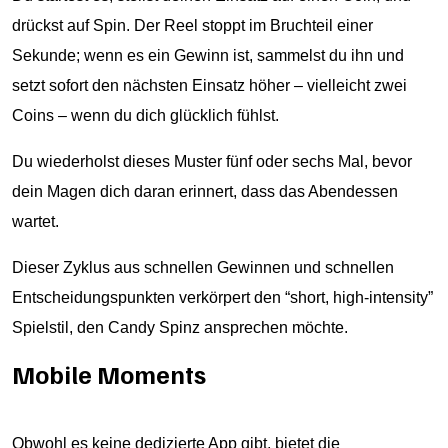
drückst auf Spin. Der Reel stoppt im Bruchteil einer
Sekunde; wenn es ein Gewinn ist, sammelst du ihn und
setzt sofort den nächsten Einsatz höher – vielleicht zwei
Coins – wenn du dich glücklich fühlst.
Du wiederholst dieses Muster fünf oder sechs Mal, bevor
dein Magen dich daran erinnert, dass das Abendessen
wartet.
Dieser Zyklus aus schnellen Gewinnen und schnellen
Entscheidungspunkten verkörpert den “short, high‑intensity”
Spielstil, den Candy Spinz ansprechen möchte.
Mobile Moments
Obwohl es keine dedizierte App gibt, bietet die