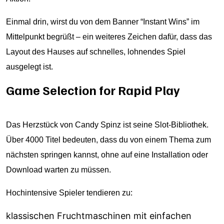
Einmal drin, wirst du von dem Banner “Instant Wins” im
Mittelpunkt begrüßt – ein weiteres Zeichen dafür, dass das
Layout des Hauses auf schnelles, lohnendes Spiel
ausgelegt ist.
Game Selection for Rapid Play
Das Herzstück von Candy Spinz ist seine Slot-Bibliothek.
Über 4000 Titel bedeuten, dass du von einem Thema zum
nächsten springen kannst, ohne auf eine Installation oder
Download warten zu müssen.
Hochintensive Spieler tendieren zu:
klassischen Fruchtmaschinen mit einfachen