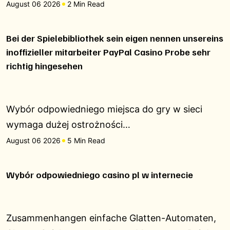
August 06 2026
2 Min Read
Bei der Spielebibliothek sein eigen nennen unsereins
inoffizieller mitarbeiter PayPal Casino Probe sehr
richtig hingesehen
Wybór odpowiedniego miejsca do gry w sieci
wymaga dużej ostrożności…
August 06 2026
5 Min Read
Wybór odpowiedniego casino pl w internecie
Zusammenhangen einfache Glatten-Automaten,