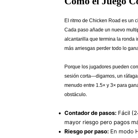
Cómo el Juego Co
El ritmo de Chicken Road es un ci
Cada paso añade un nuevo multipl
alcantarilla que termina la rond
más arriesgas perder todo lo gan
Porque los jugadores pueden cont
sesión corta—digamos, un ráfaga 
menudo entre 1.5× y 3× para gana
obstáculo.
Contador de pasos:
Fácil (2
mayor riesgo pero pagos má
Riesgo por paso:
En modo Ha