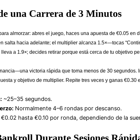
de una Carrera de 3 Minutos
ara almorzar: abres el juego, haces una apuesta de €0.05 en di
ken salta hacia adelante; el multiplier alcanza 1.5×—tocas “Con
o lleva a 1.9×; decides retirar porque está cerca de tu objetivo p
anancia—una victoria rápida que toma menos de 30 segundos. 
sta y objetivo de multiplier. Repite tres veces y ganas €0.30 
:
~25–35 segundos.
erzo:
Normalmente 4–6 rondas por descanso.
€0.02 hasta €0.10 por ronda, dependiendo de la suer
ankroll Durante Sesiones Rápid