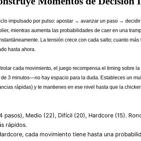
nstruye Momentos de Decisión I
clo impulsado por pulso: apostar → avanzar un paso → decidir c
ier, mientras aumenta las probabilidades de caer en una tram
a instantáneamente. La tensión crece con cada salto; cuanto má
ado hasta ahora.
rolar cada movimiento, el juego recompensa el timing sobre la
de 3 minutos—no hay espacio para la duda. Estableces un multi
ncias rápidas) y te mantienes en ese nivel hasta que la chicke
4 pasos), Medio (22), Difícil (20), Hardcore (15). Ro
s rápidos.
rdcore, cada movimiento tiene hasta una probabili