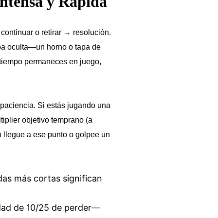
ntensa y Rápida
ontinuar o retirar → resolución.
pa oculta—un horno o tapa de
s tiempo permaneces en juego,
 paciencia. Si estás jugando una
plier objetivo temprano (a
n llegue a ese punto o golpee un
ndas más cortas significan
dad de 10/25 de perder—