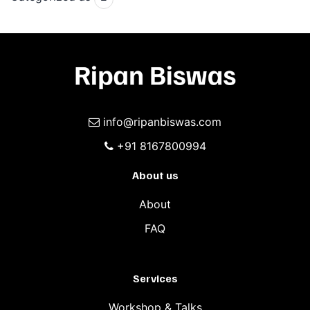
info@ripanbiswas.com
+91 8167800994
About us
About
FAQ
Services
Workshop & Talks