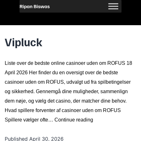
Vipluck
Liste over de bedste online casinoer uden om ROFUS 18
April 2026 Her finder du en oversigt over de bedste
casinoer uden om ROFUS, udvalgt ud fra spilbetingelser
og sikkerhed. Gennemgå dine muligheder, sammenlign
dem nøje, og vælg det casino, der matcher dine behov.
Hvad spillere forventer af casinoer uden om ROFUS
Vipluck
Spillere vælger ofte…
Continue reading
Published
April 30, 2026