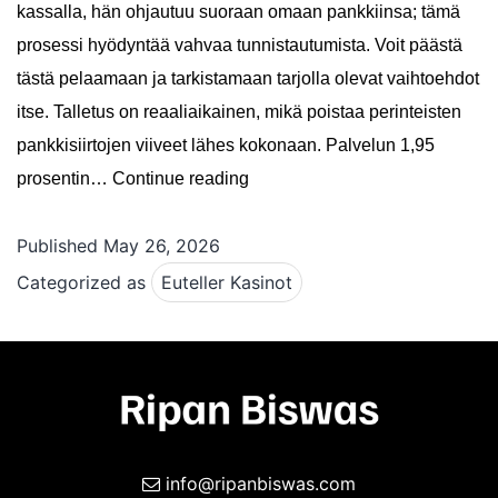
kassalla, hän ohjautuu suoraan omaan pankkiinsa; tämä
prosessi hyödyntää vahvaa tunnistautumista. Voit päästä
tästä pelaamaan ja tarkistamaan tarjolla olevat vaihtoehdot
itse. Talletus on reaaliaikainen, mikä poistaa perinteisten
pankkisiirtojen viiveet lähes kokonaan. Palvelun 1,95
Kokemukseni
prosentin…
Continue reading
Euteller
Published
May 26, 2026
kasinot
maksutavoista
Categorized as
Euteller Kasinot
ja
kotiutusten
nopeudesta
tavallisena
pelaajana
info@ripanbiswas.com