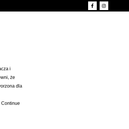
асzа і
еwnі, żе
twоrzоnа dlа
…
Continue