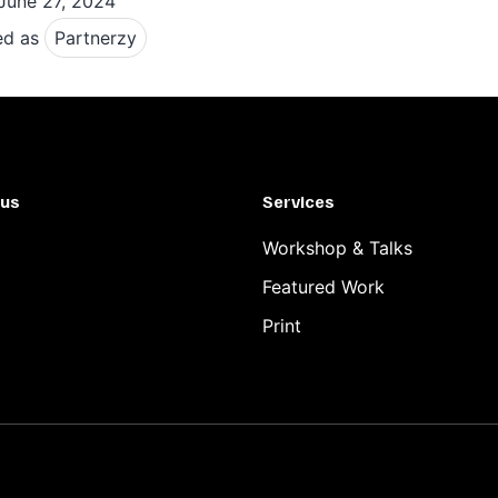
June 27, 2024
ed as
Partnerzy
ine
 us
Services
Workshop & Talks
Featured Work
Print