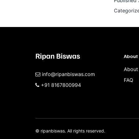
Published
w
Categoriz
gry
onl
na
gry
About
pl
About
info@ripanbiswas.com
FAQ
+91 8167800994
©
ripanbiswas.
All rights reserved.