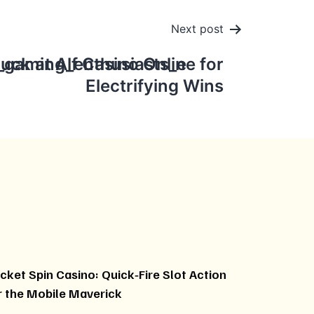
Next post
_gaming_enthusiasts_e
uck at Alf Casino Online for
Electrifying Wins
cket Spin Casino: Quick‑Fire Slot Action
r the Mobile Maverick