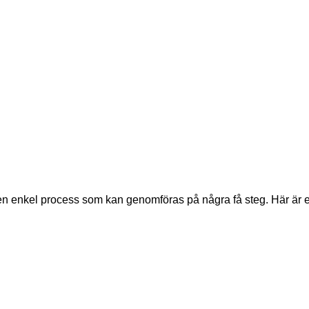
 en enkel process som kan genomföras på några få steg. Här är e