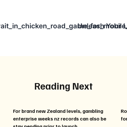
ait_in_chicken_road_game_for_mobile
Unleash Your L
Reading Next
For brand new Zealand levels, gambling
Ro
enterprise weeks nz records can also be
fo
stay pending prior to launch