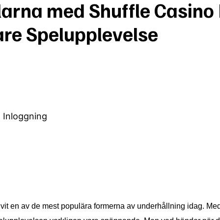
larna med Shuffle Casino 
are Spelupplevelse
 Inloggning
ivit en av de mest populära formerna av underhållning idag. Med 