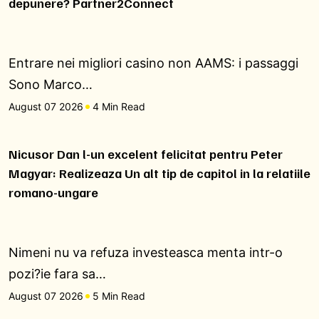
depunere? Partner2Connect
Entrare nei migliori casino non AAMS: i passaggi
Sono Marco…
August 07 2026
4 Min Read
Nicusor Dan l-un excelent felicitat pentru Peter
Magyar: Realizeaza Un alt tip de capitol in la relatiile
romano-ungare
Nimeni nu va refuza investeasca menta intr-o
pozi?ie fara sa…
August 07 2026
5 Min Read