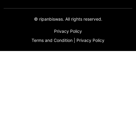
©
ripanbiswas.
All rights reserved.
Privacy Policy
Terms and Condition
|
Privacy Policy