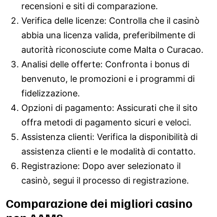
recensioni e siti di comparazione.
Verifica delle licenze: Controlla che il casinò
abbia una licenza valida, preferibilmente di
autorità riconosciute come Malta o Curacao.
Analisi delle offerte: Confronta i bonus di
benvenuto, le promozioni e i programmi di
fidelizzazione.
Opzioni di pagamento: Assicurati che il sito
offra metodi di pagamento sicuri e veloci.
Assistenza clienti: Verifica la disponibilità di
assistenza clienti e le modalità di contatto.
Registrazione: Dopo aver selezionato il
casinò, segui il processo di registrazione.
Comparazione dei migliori casino