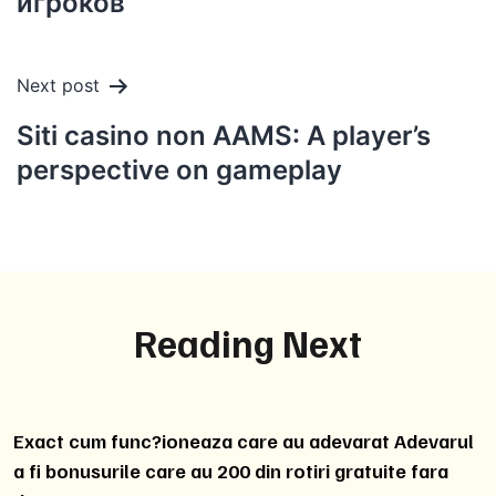
игроков
Next post
Siti casino non AAMS: A player’s
perspective on gameplay
Reading Next
Exact cum func?ioneaza care au adevarat Adevarul
a fi bonusurile care au 200 din rotiri gratuite fara