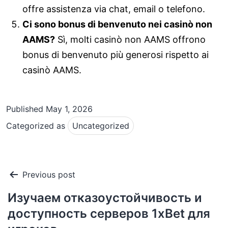
offre assistenza via chat, email o telefono.
Ci sono bonus di benvenuto nei casinò non
AAMS?
Sì, molti casinò non AAMS offrono
bonus di benvenuto più generosi rispetto ai
casinò AAMS.
Published
May 1, 2026
Categorized as
Uncategorized
Post
Previous post
navigation
Изучаем отказоустойчивость и
доступность серверов 1xBet для