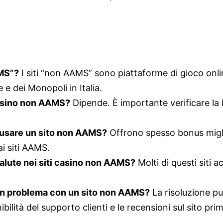
AMS”?
I siti “non AAMS” sono piattaforme di gioco onl
 e dei Monopoli in Italia.
casino non AAMS?
Dipende. È importante verificare la 
i usare un sito non AAMS?
Offrono spesso bonus migli
ai siti AAMS.
valute nei siti casino non AAMS?
Molti di questi siti 
n problema con un sito non AAMS?
La risoluzione p
bilità del supporto clienti e le recensioni sul sito prima