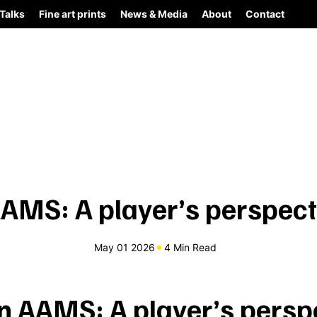
Talks
Fine art prints
News & Media
About
Contact
 AAMS: A player’s perspec
May 01 2026
4 Min Read
on AAMS: A player’s persp