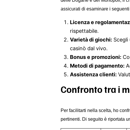
delle Dogane e dei Monopoli, il c
assicurati di esaminare i seguenti c
Licenza e regolamentaz
rispettabile.
Varietà di giochi:
Scegli 
casinò dal vivo.
Bonus e promozioni:
Com
Metodi di pagamento:
Ac
Assistenza clienti:
Valut
Confronto tra i m
Per facilitarti nella scelta, ho con
pertinenti. Di seguito è riportata 