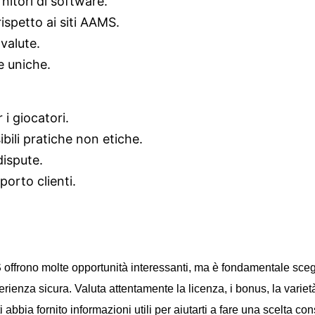
itori di software.
ispetto ai siti AAMS.
ovalute.
e uniche.
i giocatori.
ibili pratiche non etiche.
dispute.
porto clienti.
S
offrono molte opportunità interessanti, ma è fondamentale sceglie
erienza sicura. Valuta attentamente la licenza, i bonus, la varietà
ti abbia fornito informazioni utili per aiutarti a fare una scelta 