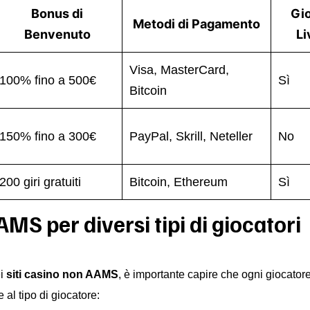
Bonus di
Gi
Metodi di Pagamento
Benvenuto
Li
Visa, MasterCard,
100% fino a 500€
Sì
Bitcoin
150% fino a 300€
PayPal, Skrill, Neteller
No
200 giri gratuiti
Bitcoin, Ethereum
Sì
AMS per diversi tipi di giocatori
ei
siti casino non AAMS
, è importante capire che ogni giocato
 al tipo di giocatore: