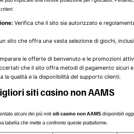
he può implicare una minore protezione per i giocatori. Pertant
riteri:
ione:
Verifica che il sito sia autorizzato e regolament
un sito che offra una vasta selezione di giochi, inclusi
parare le offerte di benvenuto e le promozioni attiv
certati che il sito offra metodi di pagamento sicuri e
a la qualità e la disponibilità del supporto clienti.
igliori siti casino non AAMS
frontato alcuni dei più noti
siti casino non AAMS
disponibili oggi
una tabella che mette a confronto queste piattaforme.