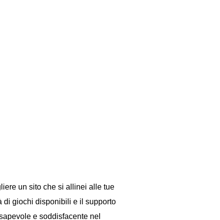
re un sito che si allinei alle tue
 di giochi disponibili e il supporto
consapevole e soddisfacente nel