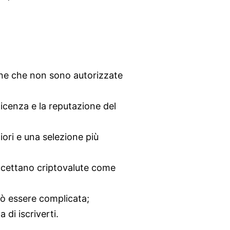
ine che non sono autorizzate
licenza e la reputazione del
ori e una selezione più
accettano criptovalute come
uò essere complicata;
 di iscriverti.