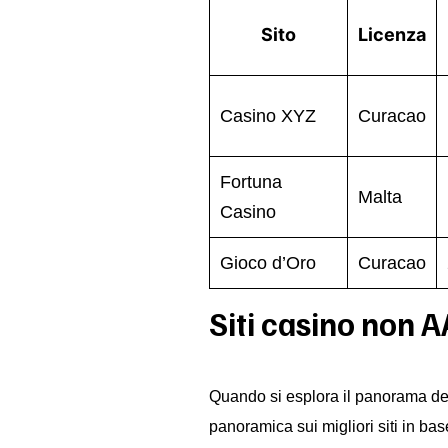
Sito
Licenza
Casino XYZ
Curacao
Fortuna
Malta
Casino
Gioco d’Oro
Curacao
Siti casino non A
Quando si esplora il panorama d
panoramica sui migliori siti in base