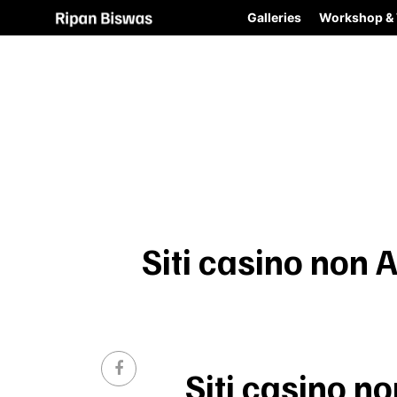
Galleries
Workshop & 
Siti casino non
Siti casino n