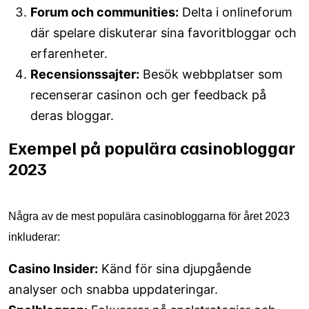
Forum och communities:
Delta i onlineforum
där spelare diskuterar sina favoritbloggar och
erfarenheter.
Recensionssajter:
Besök webbplatser som
recenserar casinon och ger feedback på
deras bloggar.
Exempel på populära casinobloggar
2023
Några av de mest populära casinobloggarna för året 2023
inkluderar:
Casino Insider:
Känd för sina djupgående
analyser och snabba uppdateringar.