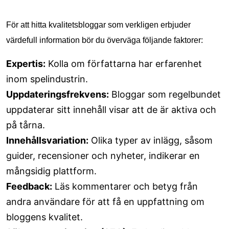
För att hitta kvalitetsbloggar som verkligen erbjuder
värdefull information bör du överväga följande faktorer:
Expertis:
Kolla om författarna har erfarenhet
inom spelindustrin.
Uppdateringsfrekvens:
Bloggar som regelbundet
uppdaterar sitt innehåll visar att de är aktiva och
på tårna.
Innehållsvariation:
Olika typer av inlägg, såsom
guider, recensioner och nyheter, indikerar en
mångsidig plattform.
Feedback:
Läs kommentarer och betyg från
andra användare för att få en uppfattning om
bloggens kvalitet.