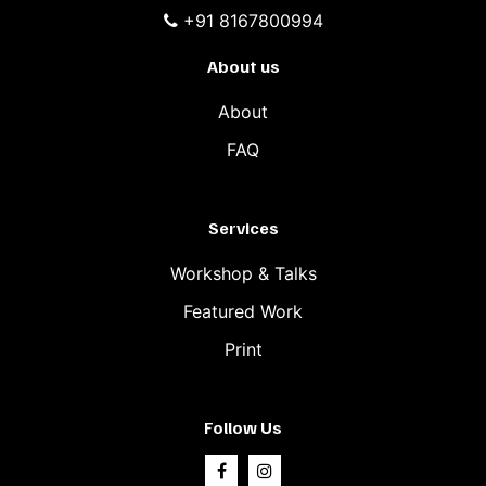
+91 8167800994
About us
About
FAQ
Services
Workshop & Talks
Featured Work
Print
Follow Us