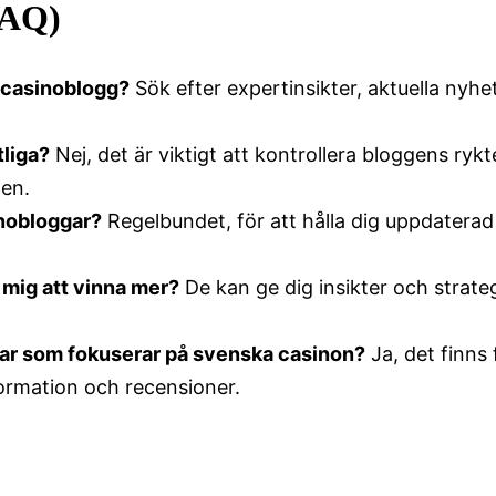
FAQ)
en casinoblogg?
Sök efter expertinsikter, aktuella nyhe
tliga?
Nej, det är viktigt att kontrollera bloggens ry
nen.
inobloggar?
Regelbundet, för att hålla dig uppdater
 mig att vinna mer?
De kan ge dig insikter och strate
ggar som fokuserar på svenska casinon?
Ja, det finns
formation och recensioner.