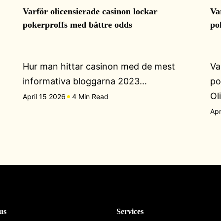
Varför olicensierade casinon lockar
Va
pokerproffs med bättre odds
po
Hur man hittar casinon med de mest
Va
informativa bloggarna 2023…
po
Ol
April 15 2026
4 Min Read
Apr
us
Services