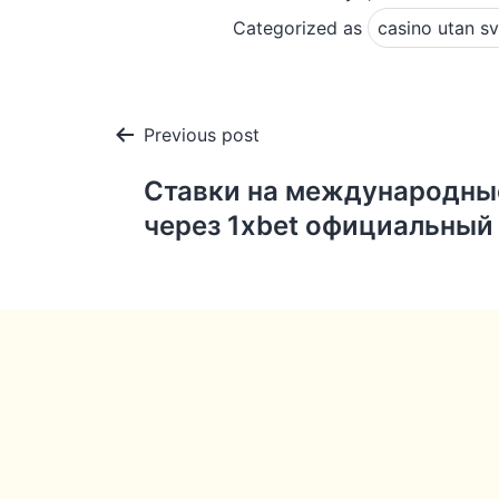
Categorized as
casino utan sv
Post
Previous post
navigation
Ставки на международны
через 1xbet официальный