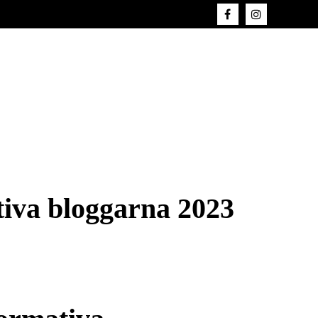
tiva bloggarna 2023