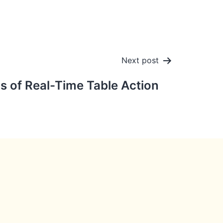
Next post
 of Real-Time Table Action