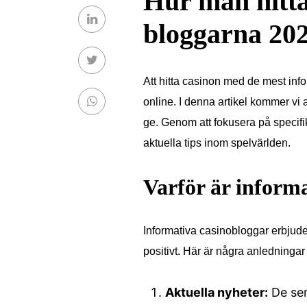
Hur man hitta
bloggarna 20
Att hitta casinon med de mest info
online. I denna artikel kommer vi a
ge. Genom att fokusera på specifik
aktuella tips inom spelvärlden.
Varför är informa
Informativa casinobloggar erbjude
positivt. Här är några anledningar t
Aktuella nyheter:
De sen