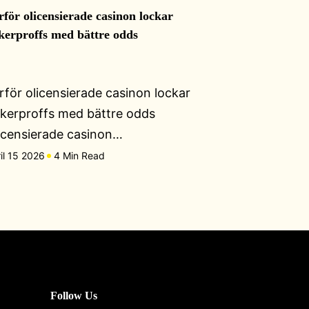
rför olicensierade casinon lockar
kerproffs med bättre odds
rför olicensierade casinon lockar
kerproffs med bättre odds
icensierade casinon…
il 15 2026
4 Min Read
Follow Us