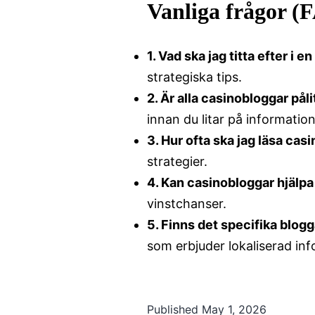
Vanliga frågor (
1. Vad ska jag titta efter i 
strategiska tips.
2. Är alla casinobloggar påli
innan du litar på informatio
3. Hur ofta ska jag läsa cas
strategier.
4. Kan casinobloggar hjälpa
vinstchanser.
5. Finns det specifika blo
som erbjuder lokaliserad in
Published
May 1, 2026