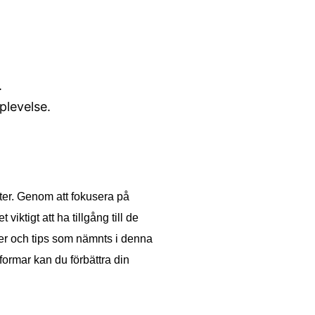
.
plevelse.
ter. Genom att fokusera på
iktigt att ha tillgång till de
ser och tips som nämnts i denna
formar kan du förbättra din